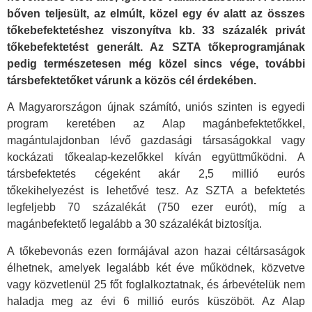
bőven teljesült, az elmúlt, közel egy év alatt az összes
tőkebefektetéshez viszonyítva kb. 33 százalék privát
tőkebefektetést generált. Az SZTA tőkeprogramjának
pedig természetesen még közel sincs vége, további
társbefektetőket várunk a közös cél érdekében.
A Magyarországon újnak számító, uniós szinten is egyedi
program keretében az Alap magánbefektetőkkel,
magántulajdonban lévő gazdasági társaságokkal vagy
kockázati tőkealap-kezelőkkel kíván együttműködni. A
társbefektetés cégeként akár 2,5 millió eurós
tőkekihelyezést is lehetővé tesz. Az SZTA a befektetés
legfeljebb 70 százalékát (750 ezer eurót), míg a
magánbefektető legalább a 30 százalékát biztosítja.
A tőkebevonás ezen formájával azon hazai céltársaságok
élhetnek, amelyek legalább két éve működnek, közvetve
vagy közvetlenül 25 főt foglalkoztatnak, és árbevételük nem
haladja meg az évi 6 millió eurós küszöböt. Az Alap