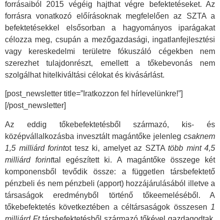
forrásaiból 2015 végéig hajthat végre befektetéseket. Az
forrásra vonatkozó előírásoknak megfelelően az SZTA a
befektetésekkel elsősorban a hagyományos iparágakat
célozza meg, csupán a mezőgazdasági, ingatlanfejlesztési
vagy kereskedelmi területre fókuszáló cégekben nem
szerezhet tulajdonrészt, emellett a tőkebevonás nem
szolgálhat hitelkiváltási célokat és kivásárlást.
[post_newsletter title=”Iratkozzon fel hírlevelünkre!”]
[/post_newsletter]
Az eddig tőkebefektetésből származó, kis- és
középvállalkozásba invesztált magántőke jelenleg
csaknem
1,5 milliárd forint
ot tesz ki, amelyet az SZTA
több mint 4,5
milliárd forint
tal egészített ki. A magántőke összege két
komponensből tevődik össze: a független társbefektető
pénzbeli és nem pénzbeli (apport) hozzájárulásából illetve a
társaságok eredményből történő tőkeemeléséből. A
tőkebefektetés következtében a céltársaságok összesen
1
milliárd Ft
társbefektetésből származó tőkével gazdagodtak,