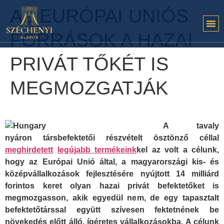
AZ EURÓPAI UNIÓS
FORRÁSOK A HAZAI
PRIVÁT TŐKÉT IS
MEGMOZGATJÁK
A tavaly
nyáron társbefektetői részvételt ösztönző céllal
meghirdetett
legújabb termékeink
kel az volt a célunk,
hogy az Európai Unió által, a magyarországi kis- és
középvállalkozások fejlesztésére nyújtott 14 milliárd
forintos keret olyan hazai privát befektetőket is
megmozgasson, akik egyedül nem, de egy tapasztalt
befektetőtárssal együtt szívesen fektetnének be
növekedés előtt álló, ígéretes vállalkozásokba. A célunk