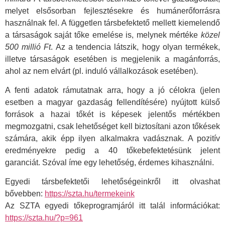
melyet elsősorban fejlesztésekre és humánerőforrásra
használnak fel. A független társbefektető mellett kiemelendő
a társaságok saját tőke emelése is, melynek mértéke
közel
500 millió Ft
. Az a tendencia látszik, hogy olyan termékek,
illetve társaságok esetében is megjelenik a magánforrás,
ahol az nem elvárt (pl. induló vállalkozások esetében).
A fenti adatok rámutatnak arra, hogy a jó célokra (jelen
esetben a magyar gazdaság fellendítésére) nyújtott külső
források a hazai tőkét is képesek jelentős mértékben
megmozgatni, csak lehetőséget kell biztosítani azon tőkések
számára, akik épp ilyen alkalmakra vadásznak. A pozitív
eredményekre pedig a 40 tőkebefektetésünk jelent
garanciát. Szóval íme egy lehetőség, érdemes kihasználni.
Egyedi társbefektetői lehetőségeinkről itt olvashat
bővebben:
https://szta.hu/termekeink
Az SZTA egyedi tőkeprogramjáról itt talál információkat:
https://szta.hu/?p=961