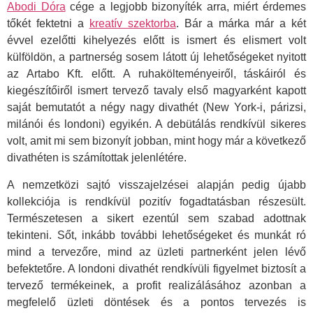
Abodi Dóra
cége a legjobb bizonyíték arra, miért érdemes
tőkét fektetni a
kreatív szektorba
. Bár a márka már a két
évvel ezelőtti kihelyezés előtt is ismert és elismert volt
külföldön, a partnerség sosem látott új lehetőségeket nyitott
az Artabo Kft. előtt. A ruhakölteményeiről, táskáiról és
kiegészítőiről ismert tervező tavaly első magyarként kapott
saját bemutatót a négy nagy divathét (New York-i, párizsi,
milánói és londoni) egyikén. A debütálás rendkívül sikeres
volt, amit mi sem bizonyít jobban, mint hogy már a következő
divathéten is számítottak jelenlétére.
A nemzetközi sajtó visszajelzései alapján pedig újabb
kollekciója is rendkívül pozitív fogadtatásban részesült.
Természetesen a sikert ezentúl sem szabad adottnak
tekinteni. Sőt, inkább további lehetőségeket és munkát ró
mind a tervezőre, mind az üzleti partnerként jelen lévő
befektetőre. A londoni divathét rendkívüli figyelmet biztosít a
tervező termékeinek, a profit realizálásához azonban a
megfelelő üzleti döntések és a pontos tervezés is