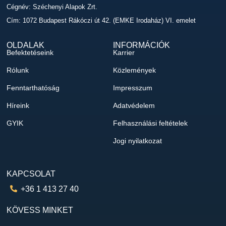
Cégnév: Széchenyi Alapok Zrt.
Cím: 1072 Budapest Rákóczi út 42. (EMKE Irodaház) VI. emelet
OLDALAK
INFORMÁCIÓK
Befektetéseink
Karrier
Rólunk
Közlemények
Fenntarthatóság
Impresszum
Híreink
Adatvédelem
GYIK
Felhasználási feltételek
Jogi nyilatkozat
KAPCSOLAT
+36 1 413 27 40
KÖVESS MINKET