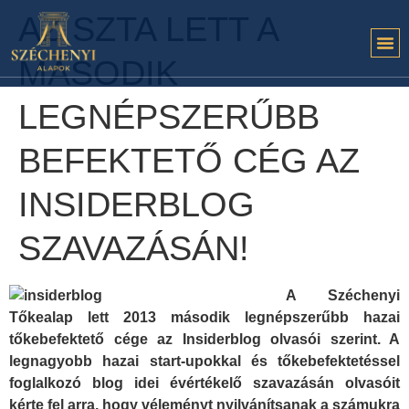
AZ SZTA LETT A
MÁSODIK
LEGNÉPSZERŰBB
BEFEKTETŐ CÉG AZ
INSIDERBLOG
SZAVAZÁSÁN!
A Széchenyi
Tőkealap lett 2013 második legnépszerűbb hazai
tőkebefektető cége az Insiderblog olvasói szerint. A
legnagyobb hazai start-upokkal és tőkebefektetéssel
foglalkozó blog idei évértékelő szavazásán olvasóit
kérte fel arra, hogy véleményt nyilvánítsanak a számukra