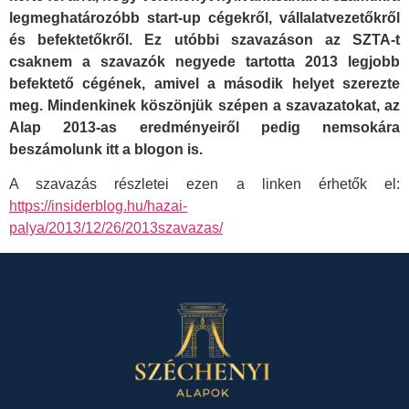
legmeghatározóbb start-up cégekről, vállalatvezetőkről
és befektetőkről. Ez utóbbi szavazáson az SZTA-t
csaknem a szavazók negyede tartotta 2013 legjobb
befektető cégének, amivel a második helyet szerezte
meg. Mindenkinek köszönjük szépen a szavazatokat, az
Alap 2013-as eredményeiről pedig nemsokára
beszámolunk itt a blogon is.
A szavazás részletei ezen a linken érhetők el:
https://insiderblog.hu/hazai-
palya/2013/12/26/2013szavazas/