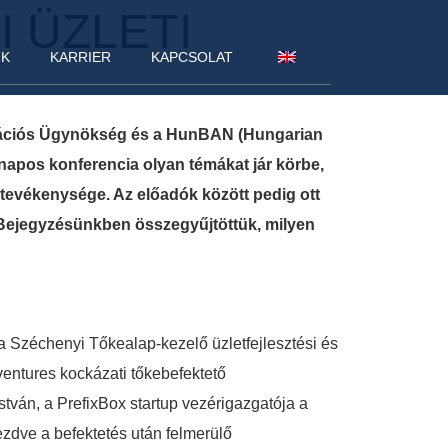
 ÜZLETI
NK
KARRIER
KAPCSOLAT
novációs Ügynökség és a HunBAN (Hungarian
apos konferencia olyan témákat jár körbe,
tevékenysége. Az előadók között pedig ott
 Bejegyzésünkben összegyűjtöttük, milyen
Széchenyi Tőkealap-kezelő üzletfejlesztési és
ventures kockázati tőkebefektető
tván, a PrefixBox startup vezérigazgatója a
kezdve a befektetés után felmerülő