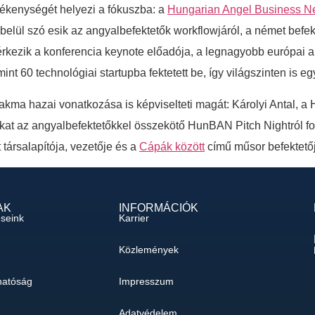
ékenységét helyezi a fókuszba: a
Hungarian Angel Business N
 szó esik az angyalbefektetők workflowjáról, a német befektet
érkezik a konferencia keynote előadója, a legnagyobb európai 
t 60 technológiai startupba fektetett be, így világszinten is egy
akma hazai vonatkozása is képviselteti magát: Károlyi Antal, a
kat az angyalbefektetőkkel összekötő HunBAN Pitch Nightról fog
 társalapítója, vezetője és a
Cápák között
című műsor befektetője
AK
INFORMÁCIÓK
éseink
Karrier
Közlemények
hatóság
Impresszum
Adatvédelem