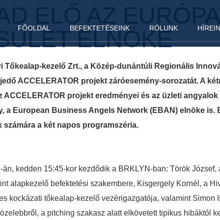
D ELŐ AZ EURÓPAI
FŐOLDAL
BEFEKTETÉSEINK
RÓLUNK
HÍREI
SÜLET ELNÖKE
i Tőkealap-kezelő Zrt., a Közép-dunántúli Regionális In
rjedő ACCELERATOR projekt záróesemény-sorozatát. A kétn
 az ACCELERATOR projekt eredményei és az üzleti angyalok 
y, a European Business Angels Network (EBAN) elnöke is.
k számára a két napos programszéria.
án, kedden 15:45-kor kezdődik a BRKLYN-ban: Török József, a 
int alapkezelő befektetési szakembere, Kisgergely Kornél, a Hi
s kockázati tőkealap-kezelő vezérigazgatója, valamint Simon Is
zelebbről, a pitching szakasz alatt elkövetett tipikus hibáktól 