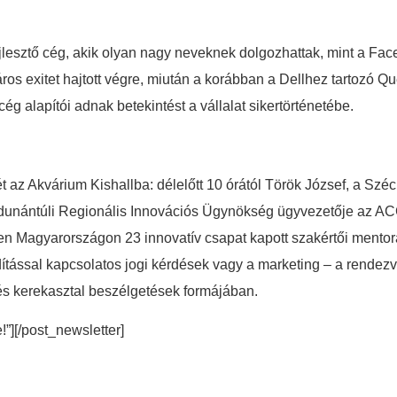
jlesztő cég, akik olyan nagy neveknek dolgozhattak, mint a Fa
ros exitet hajtott végre, miután a korábban a Dellhez tartozó Que
g alapítói adnak betekintést a vállalat sikertörténetébe.
 az Akvárium Kishallba: délelőtt 10 órától Török József, a Széch
-dunántúli Regionális Innovációs Ügynökség ügyvezetője az AC
en Magyarországon 23 innovatív csapat kapott szakértői mentorál
indítással kapcsolatos jogi kérdések vagy a marketing – a rend
s kerekasztal beszélgetések formájában.
e!”][/post_newsletter]