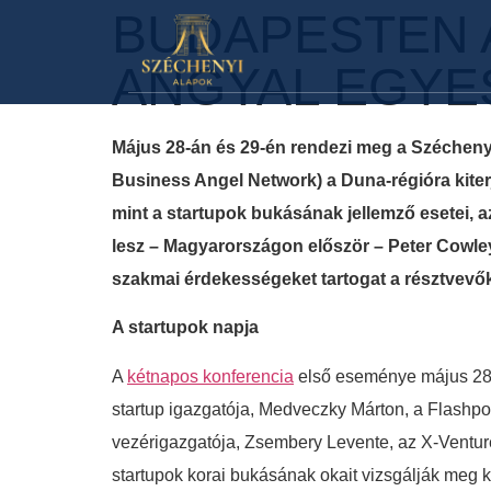
BUDAPESTEN A
ANGYAL EGYE
Május 28-án és 29-én rendezi meg a Szécheny
Business Angel Network) a Duna-régióra kite
mint a startupok bukásának jellemző esetei,
lesz – Magyarországon először – Peter Cowle
szakmai érdekességeket tartogat a résztvevő
A startupok napja
A
kétnapos konferencia
első eseménye május 28-
startup igazgatója, Medveczky Márton, a Flashpo
vezérigazgatója, Zsembery Levente, az X-Venture
startupok korai bukásának okait vizsgálják meg kö