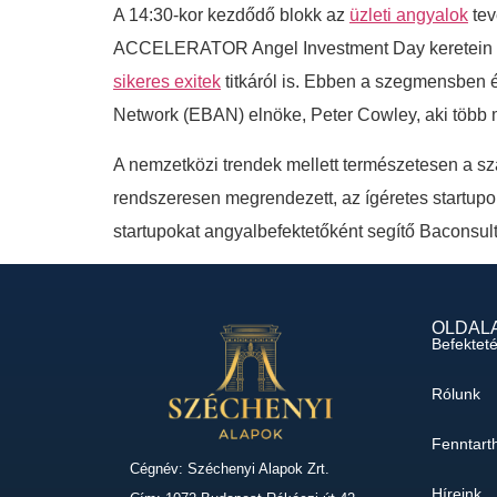
A 14:30-kor kezdődő blokk az
üzleti angyalok
tev
ACCELERATOR Angel Investment Day keretein belül
sikeres exitek
titkáról is. Ebben a szegmensben 
Network (EBAN) elnöke, Peter Cowley, aki több min
A nemzetközi trendek mellett természetesen a sz
rendszeresen megrendezett, az ígéretes startupo
startupokat angyalbefektetőként segítő Baconsult
OLDAL
Befektet
Rólunk
Fenntart
Cégnév: Széchenyi Alapok Zrt.
Híreink