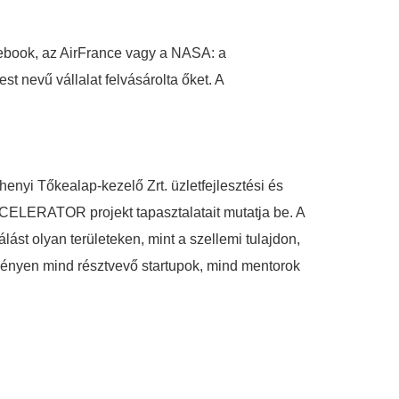
cebook, az AirFrance vagy a NASA: a
st nevű vállalat felvásárolta őket. A
enyi Tőkealap-kezelő Zrt. üzletfejlesztési és
CELERATOR projekt tapasztalatait mutatja be. A
ást olyan területeken, mint a szellemi tulajdon,
ezvényen mind résztvevő startupok, mind mentorok