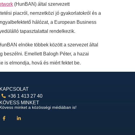
etwork
(HunBAN) által szervezett
ési piacról, nemzetközi jó gyakorlatokról és a
angyalbefektető hálózat, a European Business
edülálló tapasztalattal rendelkezik.
 HunBAN elnöke többek között a szervezet által
 beszélni. Emellett Balogh Péter, a hazai
 is elmondja, hová és miért fektet be.
KAPCSOLAT
+36 1 413 27 40
KÖVESS MINKET
Kövess minket a közösségi médiában is!