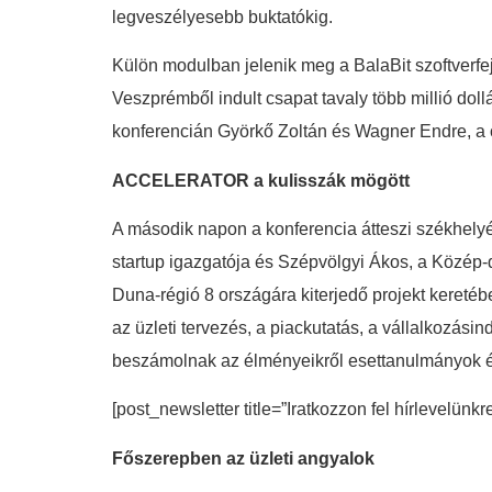
legveszélyesebb buktatókig.
Külön modulban jelenik meg a BalaBit szoftverfe
Veszprémből indult csapat tavaly több millió dollá
konferencián Györkő Zoltán és Wagner Endre, a cé
ACCELERATOR a kulisszák mögött
A második napon a konferencia átteszi székhelyét
startup igazgatója és Szépvölgyi Ákos, a Közép
Duna-régió 8 országára kiterjedő projekt keretéb
az üzleti tervezés, a piackutatás, a vállalkozás
beszámolnak az élményeikről esettanulmányok é
[post_newsletter title=”Iratkozzon fel hírlevelünkr
Főszerepben az üzleti angyalok