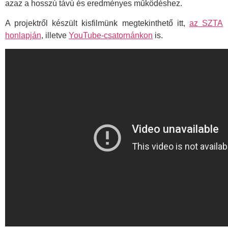
azaz a hosszú távú és eredményes működéshez.
A projektről készült kisfilmünk megtekinthető itt,
az SZTA
honlapján
, illetve
YouTube-csatornánkon
is.