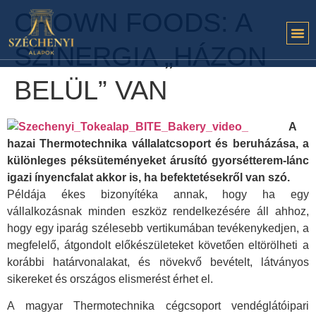
CROWN FOODS: A
SZINERGIA „HÁZON
BELÜL” VAN
A
hazai Thermotechnika vállalatcsoport és beruházása, a
különleges péksüteményeket árusító gyorsétterem-lánc
igazi ínyencfalat akkor is, ha befektetésekről van szó.
Példája ékes bizonyítéka annak, hogy ha egy
vállalkozásnak minden eszköz rendelkezésére áll ahhoz,
hogy egy iparág szélesebb vertikumában tevékenykedjen, a
megfelelő, átgondolt előkészületeket követően eltörölheti a
korábbi határvonalakat, és növekvő bevételt, látványos
sikereket és országos elismerést érhet el.
A magyar Thermotechnika cégcsoport vendéglátóipari