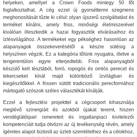
helyeken, amellyel a Crown Foods mintegy 50 főt
foglalkoztathat. A cég ezzel új gyorséttermi szegmens
meghonosítását tűzte ki célul: olyan újszerű szolgáltatást és
terméket kínálni, amely friss, minőségi élelmiszerével
kiválóan illeszkedik a hazai fogyasztók elvárásaihoz és
ízlésvilágához. A termékeket egy pékséghez hasonlóan az
alapanyagok összekeverésétől a készre sütésig a
helyszínen végzik. Ez a kategória tőlünk nyugatra, illetve a
tengerentúlon egyre elterjedtebb. Friss alapanyagból
készülő kelt tésztából, forró, ropogós és omlós perecet és
tekercseket kínál majd különböző ízvilágban és
kiegészítőkkel. A frissen sütött tradicionális perecformához
mártogató szószok széles választékát kínálják.
Ezzel a fejlesztési projekttel a cégcsoport kihasználja
meglévő szinergiáit és azokból újakat teremt, hiszen
vendéglátóipari ismereteit és ingatlanpiaci kivitelezői
kompetenciáit tudja ötvözni az új tevékenység révén, amely
ígéretes alapot biztosít az üzleti szemlélethez és a célokhoz,