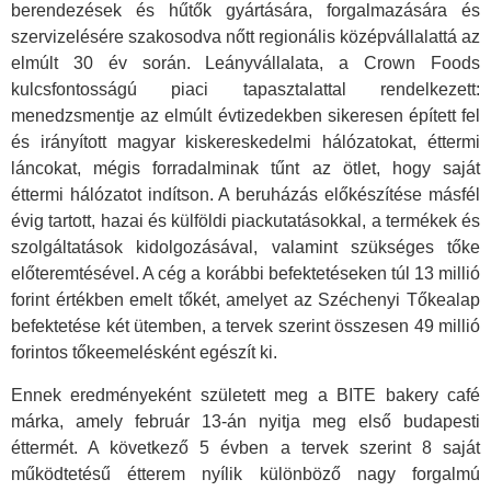
berendezések és hűtők gyártására, forgalmazására és
szervizelésére szakosodva nőtt regionális középvállalattá az
elmúlt 30 év során. Leányvállalata, a Crown Foods
kulcsfontosságú piaci tapasztalattal rendelkezett:
menedzsmentje az elmúlt évtizedekben sikeresen épített fel
és irányított magyar kiskereskedelmi hálózatokat, éttermi
láncokat, mégis forradalminak tűnt az ötlet, hogy saját
éttermi hálózatot indítson. A beruházás előkészítése másfél
évig tartott, hazai és külföldi piackutatásokkal, a termékek és
szolgáltatások kidolgozásával, valamint szükséges tőke
előteremtésével. A cég a korábbi befektetéseken túl 13 millió
forint értékben emelt tőkét, amelyet az Széchenyi Tőkealap
befektetése két ütemben, a tervek szerint összesen 49 millió
forintos tőkeemelésként egészít ki.
Ennek eredményeként született meg a BITE bakery café
márka, amely február 13-án nyitja meg első budapesti
éttermét. A következő 5 évben a tervek szerint 8 saját
működtetésű étterem nyílik különböző nagy forgalmú