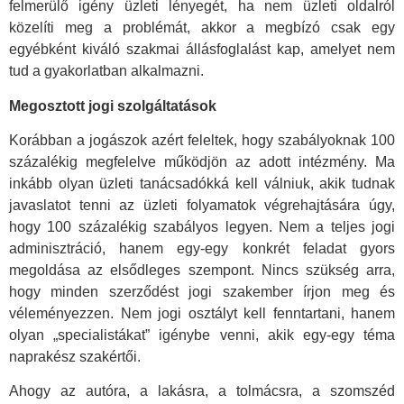
felmerülő igény üzleti lényegét, ha nem üzleti oldalról
közelíti meg a problémát, akkor a megbízó csak egy
egyébként kiváló szakmai állásfoglalást kap, amelyet nem
tud a gyakorlatban alkalmazni.
Megosztott jogi szolgáltatások
Korábban a jogászok azért feleltek, hogy szabályoknak 100
százalékig megfelelve működjön az adott intézmény. Ma
inkább olyan üzleti tanácsadókká kell válniuk, akik tudnak
javaslatot tenni az üzleti folyamatok végrehajtására úgy,
hogy 100 százalékig szabályos legyen. Nem a teljes jogi
adminisztráció, hanem egy-egy konkrét feladat gyors
megoldása az elsődleges szempont. Nincs szükség arra,
hogy minden szerződést jogi szakember írjon meg és
véleményezzen. Nem jogi osztályt kell fenntartani, hanem
olyan „specialistákat” igénybe venni, akik egy-egy téma
naprakész szakértői.
Ahogy az autóra, a lakásra, a tolmácsra, a szomszéd