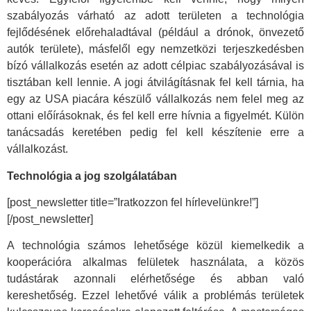
szabályozás várható az adott területen a technológia
fejlődésének előrehaladtával (például a drónok, önvezető
autók területe), másfelől egy nemzetközi terjeszkedésben
bízó vállalkozás esetén az adott célpiac szabályozásával is
tisztában kell lennie. A jogi átvilágításnak fel kell tárnia, ha
egy az USA piacára készülő vállalkozás nem felel meg az
ottani előírásoknak, és fel kell erre hívnia a figyelmét. Külön
tanácsadás keretében pedig fel kell készítenie erre a
vállalkozást.
Technológia a jog szolgálatában
[post_newsletter title=”Iratkozzon fel hírlevelünkre!”]
[/post_newsletter]
A technológia számos lehetősége közül kiemelkedik a
kooperációra alkalmas felületek használata, a közös
tudástárak azonnali elérhetősége és abban való
kereshetőség. Ezzel lehetővé válik a problémás területek