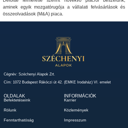
Deloitte felmérése szerint növekvő piacról beszélünk,
aminek egyik mozgatórugója a vállalati felvásárlások és
összeolvadások (M&A) piaca.
Cégnév: Széchenyi Alapok Zrt.
Cím: 1072 Budapest Rákóczi út 42. (EMKE Irodaház) VI. emelet
OLDALAK
INFORMÁCIÓK
Befektetéseink
Karrier
Rólunk
Közlemények
Fenntarthatóság
Impresszum