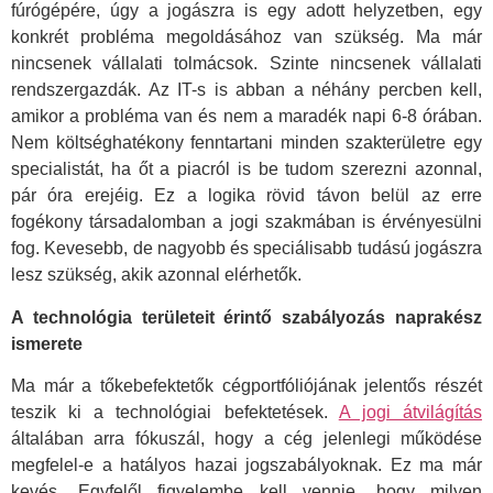
fúrógépére, úgy a jogászra is egy adott helyzetben, egy
konkrét probléma megoldásához van szükség. Ma már
nincsenek vállalati tolmácsok. Szinte nincsenek vállalati
rendszergazdák. Az IT-s is abban a néhány percben kell,
amikor a probléma van és nem a maradék napi 6-8 órában.
Nem költséghatékony fenntartani minden szakterületre egy
specialistát, ha őt a piacról is be tudom szerezni azonnal,
pár óra erejéig. Ez a logika rövid távon belül az erre
fogékony társadalomban a jogi szakmában is érvényesülni
fog. Kevesebb, de nagyobb és speciálisabb tudású jogászra
lesz szükség, akik azonnal elérhetők.
A technológia területeit érintő szabályozás naprakész
ismerete
Ma már a tőkebefektetők cégportfóliójának jelentős részét
teszik ki a technológiai befektetések.
A jogi átvilágítás
általában arra fókuszál, hogy a cég jelenlegi működése
megfelel-e a hatályos hazai jogszabályoknak. Ez ma már
kevés. Egyfelől figyelembe kell vennie, hogy milyen