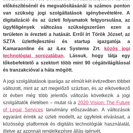
előkészítésénél és megvalósításánál is számos ponton
van szükség jogi szolgáltatások igénybevételére. A
digitalizáció és az üzleti folyamatok felgyorsulása, az
ügyféligények változása szükségszerűen ezen a
területen is érezteti a hatását. Erről írt Török József, az
SZTA üzletfejlesztési és startup igazgatója a
Kamaraonline és az iLex Systems Zrt.
közös jogi
technológiai sorozatában
. Lássuk, hogy látja egy
tőkebefektető a szektort több mint 90 cégátvilágítással
és tranzakcióval a háta mögött.
A jogi szolgáltatások iparága az elmúlt két évtizedben többet
változott, mint az azt megelőző százban, és az elkövetkező
öt évben még több jelentős változás következik a jogi
szolgáltatók életében – mutat rá a
2020 Vision: The Future
of Legal Services
tanulmány előszavában. A változások
egyaránt érintik az üzleti modellt, az ügyfelek elvárásait, a
közösségi platformok és digitális technológiák használatát,
illetve az azonnali rendelkezésre állás igényét.