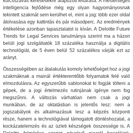
kulcsszavas keresésekre alapozott feltárása. A mesterséges
intelligencia fejlődése még egy olyan hagyományosnak
tekintett szakmát sem kerülhet el, mint a jog: több ezer oldal
átolvasása egy kattintás és pár másodperc. Az eredmények
értékelése azonban tapasztalatot is kíván. A Deloitte Future
Trends for Legal Services tanulmánya szerint ma a házon
belüli jogi szolgáltatók 18 százaléka használja a digitális
technológiát, de 5 éven belül 52 százalékra várják ezt az
arányt.
Összességében az átalakulás komoly lehetőséget hoz a jogi
szakmáknak a mainál értékteremtőbb folyamatok felé való
elmozdulásra. Az egyszerűbb sablonokat ki fogják tölteni a
gépek, de a jogi értelmezés rutinjának igénye nem fog
megszűnni. A változás várhatóan nem csak a jogi
munkában, de az oktatásban is jelentős lesz: nem a
jogszabályok és alkalmazásuk lesz a képzés központi
része, hanem a technológiával támogatott döntéshozatal, a
kockázatelemzés és az üzleti készségek összessége is. A