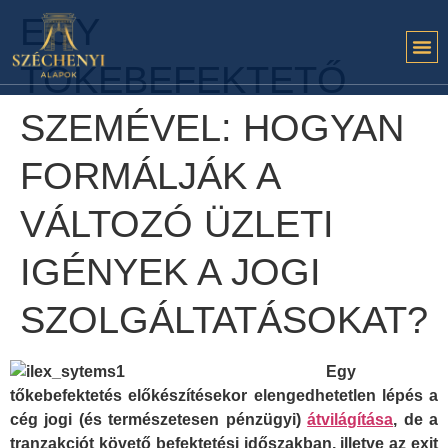
EGY
TŐKEBEFEKTETŐ
SZEMÉVEL: HOGYAN
FORMÁLJÁK A
VÁLTOZÓ ÜZLETI
IGÉNYEK A JOGI
SZOLGÁLTATÁSOKAT?
Egy
tőkebefektetés előkészítésekor elengedhetetlen lépés a
cég jogi (és természetesen pénzügyi)
átvilágítása
, de a
tranzakciót követő befektetési időszakban, illetve az exit