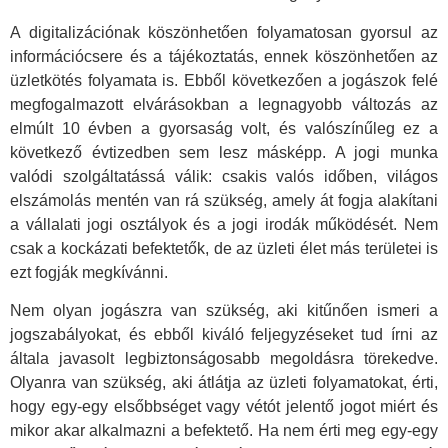
A digitalizációnak köszönhetően folyamatosan gyorsul az
információcsere és a tájékoztatás, ennek köszönhetően az
üzletkötés folyamata is. Ebből következően a jogászok felé
megfogalmazott elvárásokban a legnagyobb változás az
elmúlt 10 évben a gyorsaság volt, és valószínűleg ez a
következő évtizedben sem lesz másképp. A jogi munka
valódi szolgáltatássá válik: csakis valós időben, világos
elszámolás mentén van rá szükség, amely át fogja alakítani
a vállalati jogi osztályok és a jogi irodák működését. Nem
csak a kockázati befektetők, de az üzleti élet más területei is
ezt fogják megkívánni.
Nem olyan jogászra van szükség, aki kitűnően ismeri a
jogszabályokat, és ebből kiváló feljegyzéseket tud írni az
általa javasolt legbiztonságosabb megoldásra törekedve.
Olyanra van szükség, aki átlátja az üzleti folyamatokat, érti,
hogy egy-egy elsőbbséget vagy vétót jelentő jogot miért és
mikor akar alkalmazni a befektető. Ha nem érti meg egy-egy