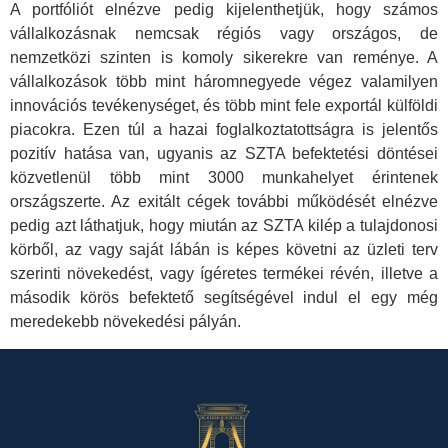
A portfóliót elnézve pedig kijelenthetjük, hogy számos
vállalkozásnak nemcsak régiós vagy országos, de
nemzetközi szinten is komoly sikerekre van reménye. A
vállalkozások több mint háromnegyede végez valamilyen
innovációs tevékenységet, és több mint fele exportál külföldi
piacokra. Ezen túl a hazai foglalkoztatottságra is jelentős
pozitív hatása van, ugyanis az SZTA befektetési döntései
közvetlenül több mint 3000 munkahelyet érintenek
országszerte. Az exitált cégek további működését elnézve
pedig azt láthatjuk, hogy miután az SZTA kilép a tulajdonosi
körből, az vagy saját lábán is képes követni az üzleti terv
szerinti növekedést, vagy ígéretes termékei révén, illetve a
második körös befektető segítségével indul el egy még
meredekebb növekedési pályán.