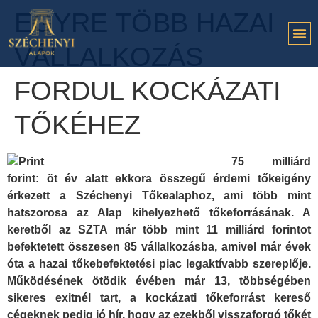
EGYRE TÖBB HAZAI
VÁLLALKOZÁS
FORDUL KOCKÁZATI
TŐKÉHEZ
75 milliárd
forint: öt év alatt ekkora összegű érdemi tőkeigény
érkezett a Széchenyi Tőkealaphoz, ami több mint
hatszorosa az Alap kihelyezhető tőkeforrásának. A
keretből az SZTA már több mint 11 milliárd forintot
befektetett összesen 85 vállalkozásba, amivel már évek
óta a hazai tőkebefektetési piac legaktívabb szereplője.
Működésének ötödik évében már 13, többségében
sikeres exitnél tart, a kockázati tőkeforrást kereső
cégeknek pedig jó hír, hogy az ezekből visszaforgó tőkét