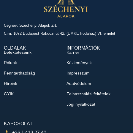
Cégnév: Széchenyi Alapok Zrt.
Cím: 1072 Budapest Rákóczi út 42. (EMKE Irodaház) VI. emelet
OLDALAK
INFORMÁCIÓK
Befektetéseink
Karrier
Rólunk
Közlemények
Fenntarthatóság
Impresszum
Híreink
Adatvédelem
GYIK
Felhasználási feltételek
Jogi nyilatkozat
KAPCSOLAT
+36 1 413 27 40