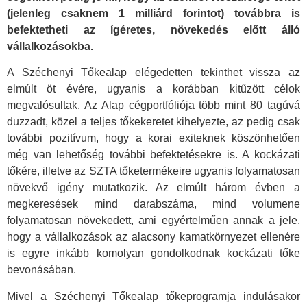
(jelenleg csaknem 1 milliárd forintot) továbbra is
befektetheti az ígéretes, növekedés előtt álló
vállalkozásokba.
A Széchenyi Tőkealap elégedetten tekinthet vissza az
elmúlt öt évére, ugyanis a korábban kitűzött célok
megvalósultak. Az Alap cégportfóliója több mint 80 tagúvá
duzzadt, közel a teljes tőkekeretet kihelyezte, az pedig csak
további pozitívum, hogy a korai exiteknek köszönhetően
még van lehetőség további befektetésekre is. A kockázati
tőkére, illetve az SZTA tőketermékeire ugyanis folyamatosan
növekvő igény mutatkozik. Az elmúlt három évben a
megkeresések mind darabszáma, mind volumene
folyamatosan növekedett, ami egyértelműen annak a jele,
hogy a vállalkozások az alacsony kamatkörnyezet ellenére
is egyre inkább komolyan gondolkodnak kockázati tőke
bevonásában.
Mivel a Széchenyi Tőkealap tőkeprogramja indulásakor