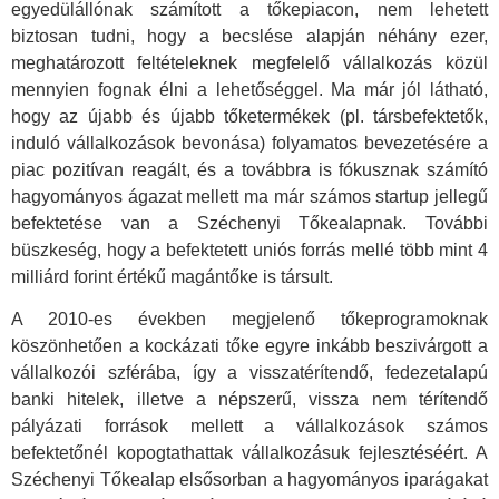
egyedülállónak számított a tőkepiacon, nem lehetett
biztosan tudni, hogy a becslése alapján néhány ezer,
meghatározott feltételeknek megfelelő vállalkozás közül
mennyien fognak élni a lehetőséggel. Ma már jól látható,
hogy az újabb és újabb tőketermékek (pl. társbefektetők,
induló vállalkozások bevonása) folyamatos bevezetésére a
piac pozitívan reagált, és a továbbra is fókusznak számító
hagyományos ágazat mellett ma már számos startup jellegű
befektetése van a Széchenyi Tőkealapnak. További
büszkeség, hogy a befektetett uniós forrás mellé több mint 4
milliárd forint értékű magántőke is társult.
A 2010-es években megjelenő tőkeprogramoknak
köszönhetően a kockázati tőke egyre inkább beszivárgott a
vállalkozói szférába, így a visszatérítendő, fedezetalapú
banki hitelek, illetve a népszerű, vissza nem térítendő
pályázati források mellett a vállalkozások számos
befektetőnél kopogtathattak vállalkozásuk fejlesztéséért. A
Széchenyi Tőkealap elsősorban a hagyományos iparágakat