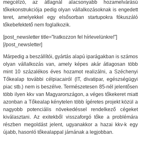
megcélzó, az átlagnál alacsonyabb hozamelvárású
tőkekonstrukciója pedig olyan vállalkozásoknak is engedett
teret, amelyekkel egy elsősorban startupokra fókuszáló
tőkebefektető nem foglalkozik.
[post_newsletter title=”Iratkozzon fel hírlevelünkre!”]
[/post_newsletter]
Márpedig a beszállítói, gyártás alapú iparágakban is számos
olyan vállalkozás van, amely képes akár átlagosan több
mint 10 százalékos éves hozamot realizálni, a Széchenyi
Tőkealap további célpiacairól (IT, divatipar, egészségügyi
piac stb.) nem is beszélve. Természetesen 85-nél jelentősen
több ilyen kkv van Magyarországon, a véges tőkekeret miatt
azonban a Tőkealap kénytelen több ígéretes projekt közül a
nagyobb potenciális növekedéssel rendelkező cégeket
kiválasztani. Az exitekből visszaforgó tőke a problémára
részben megoldást jelent, ugyanakkor a hazai kkv-k egy
újabb, hasonló tőkealappal járnának a legjobban.