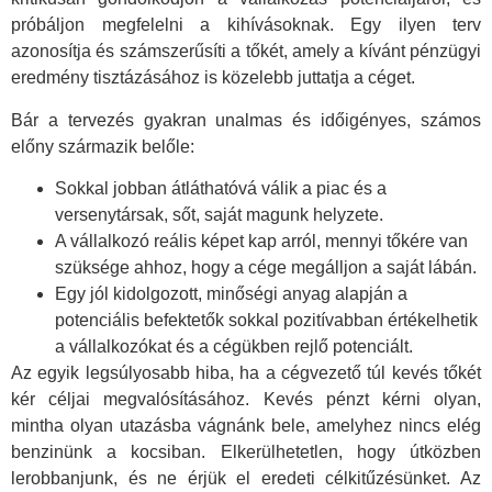
próbáljon megfelelni a kihívásoknak. Egy ilyen terv
azonosítja és számszerűsíti a tőkét, amely a kívánt pénzügyi
eredmény tisztázásához is közelebb juttatja a céget.
Bár a tervezés gyakran unalmas és időigényes, számos
előny származik belőle:
Sokkal jobban átláthatóvá válik a piac és a
versenytársak, sőt, saját magunk helyzete.
A vállalkozó reális képet kap arról, mennyi tőkére van
szüksége ahhoz, hogy a cége megálljon a saját lábán.
Egy jól kidolgozott, minőségi anyag alapján a
potenciális befektetők sokkal pozitívabban értékelhetik
a vállalkozókat és a cégükben rejlő potenciált.
Az egyik legsúlyosabb hiba, ha a cégvezető túl kevés tőkét
kér céljai megvalósításához. Kevés pénzt kérni olyan,
mintha olyan utazásba vágnánk bele, amelyhez nincs elég
benzinünk a kocsiban. Elkerülhetetlen, hogy útközben
lerobbanjunk, és ne érjük el eredeti célkitűzésünket. Az