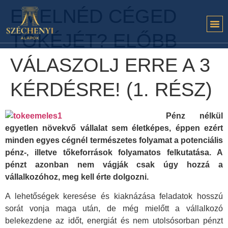
EMELNÉD CÉGED
TŐKÉJÉT? ELŐBB
VÁLASZOLJ ERRE A 3
KÉRDÉSRE! (1. RÉSZ)
Pénz nélkül
egyetlen növekvő vállalat sem életképes, éppen ezért
minden egyes cégnél természetes folyamat a potenciális
pénz-, illetve tőkeforrások folyamatos felkutatása. A
pénzt azonban nem vágják csak úgy hozzá a
vállalkozóhoz, meg kell érte dolgozni.
A lehetőségek keresése és kiaknázása feladatok hosszú
sorát vonja maga után, de még mielőtt a vállalkozó
belekezdene az időt, energiát és nem utolsósorban pénzt