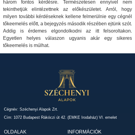
három fontos kérdésre. Természetesen ennyivel nem
tekinthetjük elintézettnek az előkészületet. Arról, hogy
milyen további kérdéseknek kellene felmerülnie egy cégnél
tőkeemelés előtt, a bejegyzés második részében ejtünk szót.
Addig is érdemes elgondolkodni az itt felsoroltakon.
Egyetlen helyes válaszon ugyanis akár egy sikeres
tőkeemelés is múlhat.
Cégnév: Széchenyi Alapok Zrt.
Cím: 1072 Budapest Rákóczi út 42. (EMKE Irodaház) VI. emelet
OLDALAK
INFORMÁCIÓK