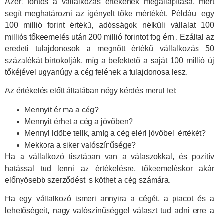
Azért fontos a vállalkozás értékének megállapítása, mert
segít meghatározni az igényelt tőke mértékét. Például egy
100 millió forint értékű, adósságok nélküli vállalat 100
milliós tőkeemelés után 200 millió forintot fog érni. Ezáltal az
eredeti tulajdonosok a megnőtt értékű vállalkozás 50
százalékát birtokolják, míg a befektető a saját 100 millió új
tőkéjével ugyanúgy a cég felének a tulajdonosa lesz.
Az értékelés előtt általában négy kérdés merül fel:
Mennyit ér ma a cég?
Mennyit érhet a cég a jövőben?
Mennyi időbe telik, amíg a cég eléri jövőbeli értékét?
Mekkora a siker valószínűsége?
Ha a vállalkozó tisztában van a válaszokkal, és pozitív
hatással tud lenni az értékelésre, tőkeemeléskor akár
előnyösebb szerződést is köthet a cég számára.
Ha egy vállalkozó ismeri annyira a cégét, a piacot és a
lehetőségeit, nagy valószínűséggel választ tud adni erre a