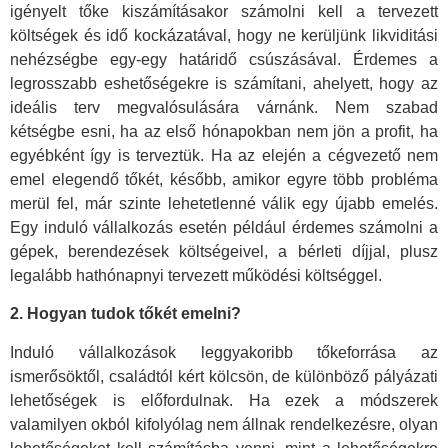
igényelt tőke kiszámításakor számolni kell a tervezett
költségek és idő kockázatával, hogy ne kerüljünk likviditási
nehézségbe egy-egy határidő csúszásával. Érdemes a
legrosszabb eshetőségekre is számítani, ahelyett, hogy az
ideális terv megvalósulására várnánk. Nem szabad
kétségbe esni, ha az első hónapokban nem jön a profit, ha
egyébként így is terveztük. Ha az elején a cégvezető nem
emel elegendő tőkét, később, amikor egyre több probléma
merül fel, már szinte lehetetlenné válik egy újabb emelés.
Egy induló vállalkozás esetén például érdemes számolni a
gépek, berendezések költségeivel, a bérleti díjjal, plusz
legalább hathónapnyi tervezett működési költséggel.
2. Hogyan tudok tőkét emelni?
Induló vállalkozások leggyakoribb tőkeforrása az
ismerősöktől, családtól kért kölcsön, de különböző pályázati
lehetőségek is előfordulnak. Ha ezek a módszerek
valamilyen okból kifolyólag nem állnak rendelkezésre, olyan