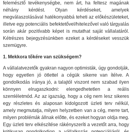
felemésztő tevékenységbe, nem árt, ha feltesz magának
néhány kérdést. Olyan kérdéseket, amelyek
megválaszolásával hatékonyabbá teheti az előkészületeket,
illetve egy potenciális befektetővel/hitelezővel való tárgyalás
során akár pozitívabb képet is mutathat saját vállalatáról.
Kétrészes bejegyzésünkben ezeket a kérdéseket vesszük
szemügyre.
1. Mekkora tőkére van szükségem?
A vállalatvezetők gyakran nagyon optimisták, úgy gondolják,
hogy egyetlen jó ötlettel a cégük sikerre van ítélve. A
gondolkodás iránya jó, a talajtól viszont nem szabad ilyen
könnyen elrugaszkodni: elengedhetetlen a reális
szemléletmód. Az az igazság, hogy a cég nem lesz sikeres
egy részletes és alaposan kidolgozott üzleti terv nélkül,
amely megmutatja, milyen helyzetben van a cég, merre tart,
milyen problémák állnak előtte, és ezeket hogyan oldja meg.
Egy üzleti terv elkészítése rákényszeríti a vezetőt arra, hogy
kritikusan gondolkodjon a vállalkozás potenciáljáról, és