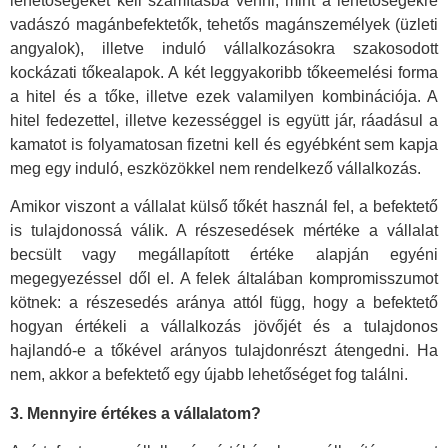
lehetőségeket kell számításba venni, mint a lehetőségekre
vadászó magánbefektetők, tehetős magánszemélyek (üzleti
angyalok), illetve induló vállalkozásokra szakosodott
kockázati tőkealapok. A két leggyakoribb tőkeemelési forma
a hitel és a tőke, illetve ezek valamilyen kombinációja. A
hitel fedezettel, illetve kezességgel is együtt jár, ráadásul a
kamatot is folyamatosan fizetni kell és egyébként sem kapja
meg egy induló, eszközökkel nem rendelkező vállalkozás.
Amikor viszont a vállalat külső tőkét használ fel, a befektető
is tulajdonossá válik. A részesedések mértéke a vállalat
becsült vagy megállapított értéke alapján egyéni
megegyezéssel dől el. A felek általában kompromisszumot
kötnek: a részesedés aránya attól függ, hogy a befektető
hogyan értékeli a vállalkozás jövőjét és a tulajdonos
hajlandó-e a tőkével arányos tulajdonrészt átengedni. Ha
nem, akkor a befektető egy újabb lehetőséget fog találni.
3. Mennyire értékes a vállalatom?