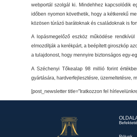
webportál szolgál ki. Mindehhez kapcsolódik e
időben nyomon követhetik, hogy a kétkerekű merr
közösen túrázó barátoknak és családoknak is fon
A lopásmegelőző eszköz működése rendkívül egy
elmozdítják a kerékpárt, a beépített giroszkóp azo
a tulajdonost, hogy mennyire biztonságos egy-egy 
A Széchenyi Tőkealap 98 millió forint értékbe
gyártására, hardverfejlesztésre, üzemeltetésre, m
[post_newsletter title=”Iratkozzon fel hírlevelünkr
OLDAL
Befektet
Rólunk