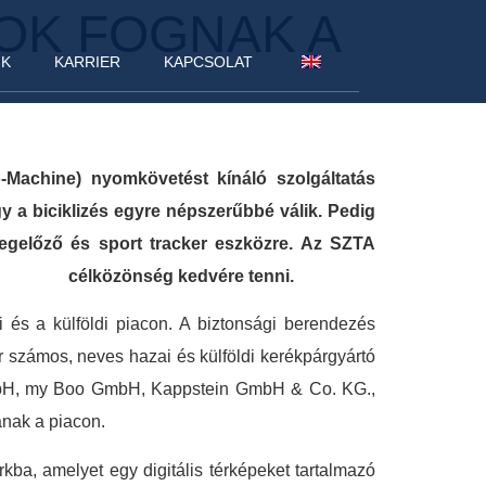
OK FOGNAK A
NK
KARRIER
KAPCSOLAT
Machine) nyomkövetést kínáló szolgáltatás
y a biciklizés egyre népszerűbbé válik. Pedig
egelőző és sport tracker eszközre. Az SZTA
élközönség kedvére tenni.
i és a külföldi piacon. A biztonsági berendezés
r számos, neves hazai és külföldi kerékpárgyártó
GmbH, my Boo GmbH, Kappstein GmbH & Co. KG.,
anak a piacon.
ba, amelyet egy digitális térképeket tartalmazó