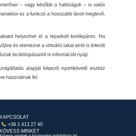
ismerősei – vagy később a hatóságok – is valós
gyanakkor ez a funkció a hosszabb távot megtevő,
akatot helyezhet el a leparkolt kerékpáron. Ha
tve és elemezve a virtuális lakat arról is értesíti
ak biciklilopásairól is információt nyújt.
 szolgáltatás alapját képező nyomkövető eszköz
ére használnak fel.
KAPCSOLAT
+36 1 413 27 40
KÖVESS MINKET
Kövess minket a közösségi médiában is!