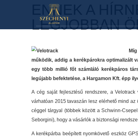
ENNEK A HÍR
LEGJOBBAN Ö
Míg
működik, addig a kerékpárokra optimalizált v
egy több millió főt számláló kerékpáros t
legújabb befektetése, a Hargamo
A cég saját fejlesztésű rendszere, a Velotrack
várhatóan 2015 tavaszán lesz elérhető mind az ü
céggel tárgyal (többek között a Schwinn-Cse
Seborgini), hogy a vásárlók a biztonsági rendsze
A kerékpárba beépített nyomkövető eszköz GPS-k