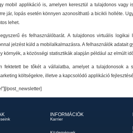
gy mobil applikáció is, amelyen keresztül a tulajdonos vagy 
e jár, lopás esetén könnyen azonosítható a bicikli holléte. U
tos lehet.
szerű és felhasználóbarát. A tulajdonos virtuális logikai l
nnal jelzést küld a mobilalkalmazásra. A felhasználók adatait gyűj
környék, a közösségi statisztikák alapján például az elmúlt idősz
n fektetett be tőkét a vállalatba, amelyet a tulajdonosok a
arketing költségekre, illetve a kapcsolódó applikáció fejlesztés
e!”][/post_newsletter]
AK
INFORMÁCIÓK
éseink
Karrier
Közlemények