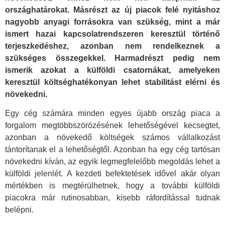
országhatárokat. Másrészt az új piacok felé nyitáshoz
nagyobb anyagi forrásokra van szükség, mint a már
ismert hazai kapcsolatrendszeren keresztül történő
terjeszkedéshez, azonban nem rendelkeznek a
szükséges összegekkel. Harmadrészt pedig nem
ismerik azokat a külföldi csatornákat, amelyeken
keresztül költséghatékonyan lehet stabilitást elérni és
növekedni.
Egy cég számára minden egyes újabb ország piaca a
forgalom megtöbbszörözésének lehetőségével kecsegtet,
azonban a növekedő költségek számos vállalkozást
tántorítanak el a lehetőségtől. Azonban ha egy cég tartósan
növekedni kíván, az egyik legmegfelelőbb megoldás lehet a
külföldi jelenlét. A kezdeti befektetések idővel akár olyan
mértékben is megtérülhetnek, hogy a további külföldi
piacokra már rutinosabban, kisebb ráfordítással tudnak
belépni.