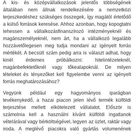
A kis- és középvállalkozások jelentős többségének
általában nem állnak rendelkezésére a nemzetközi
terjeszkedéshez szükséges összegek, így magától értetődő
a külső források keresése. Ahhoz azonban, hogy kopogtatni
lehessen a vállalkozásfinanszírozó intézményeknél és
magánszemélyeknél, nem árt, ha a vállalkozó legalább
hozzávetőlegesen meg tudja mondani az igényelt forrás
mértékét. A becsült szám pedig arra is választ adhat, hogy
kinél érdemes próbálkozni: hitelintézeteknél,
magánbefektetőknél vagy tőkealapoknál. De milyen
tételeket és tényezőket kell figyelembe venni az igényelt
forrás meghatározásához?
Vegyünk például egy hagyományos iparágban
tevékenykedő, a hazai piacon jelen lévő termék külföldi
terjesztése mellett elkötelezett vállalatot. Először is
számolnia kell a használni kívánt külföldi ingatlanok
vételárával vagy bérköltségével, legyen az üzlet, raktár vagy
iroda. A meglévő piacokra való gyártás volumenének