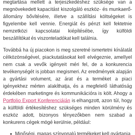
megtartása mellett a terjeszkedéshez szüksége van a
megnövekedett kapacitást kiszolgáló eszköz- és munkaerő-
állomány bővítésére, illetve a szállítási költségeket is
figyelembe kell vennie. Energiát és pénzt kell fektetnie
nemzetközi kapcsolatai kiépítésébe, így külföldi
beszállítókat és viszonteladókat kell találnia.
Továbbá ha új piacokon is meg szeretné ismertetni kínálatát
célközönségével, piackutatásokat kell elvégeznie, amellyel
nem csak a vevők igényeit méri fel, de a konkurencia
tevékenységét is jobban megismeri. Az eredmények alapján
a gyártási volument, az árat és a terméket a piaci
igényekhez mérten alakíthatja, és a megfelelő láthatóság
érdekében marketingre és kommunikációra is költ. Ahogy a
Portfolio Export Konferenciáján
is elhangzott, azon túl, hogy
a külföldi értékesítéshez szükséges minden körülmény és
eszköz adott, bizonyos tényezőkben nem szabad a
konkurens cégek mögé kerülnie, például:
Minőségi, magas színvonalú termékeket kell gyártania