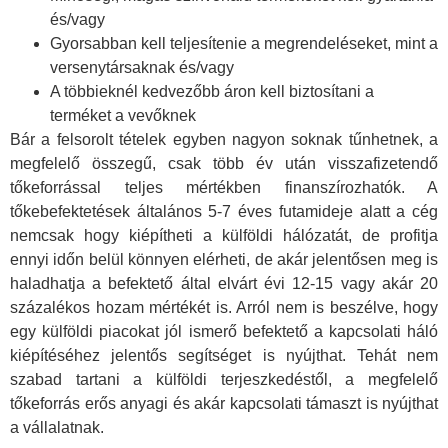
és/vagy
Gyorsabban kell teljesítenie a megrendeléseket, mint a
versenytársaknak és/vagy
A többieknél kedvezőbb áron kell biztosítani a
terméket a vevőknek
Bár a felsorolt tételek egyben nagyon soknak tűnhetnek, a
megfelelő összegű, csak több év után visszafizetendő
tőkeforrással teljes mértékben finanszírozhatók. A
tőkebefektetések általános 5-7 éves futamideje alatt a cég
nemcsak hogy kiépítheti a külföldi hálózatát, de profitja
ennyi időn belül könnyen elérheti, de akár jelentősen meg is
haladhatja a befektető által elvárt évi 12-15 vagy akár 20
százalékos hozam mértékét is. Arról nem is beszélve, hogy
egy külföldi piacokat jól ismerő befektető a kapcsolati háló
kiépítéséhez jelentős segítséget is nyújthat. Tehát nem
szabad tartani a külföldi terjeszkedéstől, a megfelelő
tőkeforrás erős anyagi és akár kapcsolati támaszt is nyújthat
a vállalatnak.