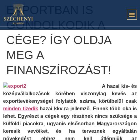
EXPORTBAN IS
GONDOLKODIK A
CÉGE? ÍGY OLDJA
MEG A
FINANSZÍROZÁST!
A hazai kis- és
középvállalkozások körében viszonylag kevés az
exporttevékenységet folytatók száma, körülbelül csak
minden tizedik
hazai kkv-ra jellemző. Ennek több oka is
lehet. Egyrészt a cégek egy részének nincs szüksége a
külföldi piacokra, ugyanis elsősorban Magyarországon
keresik vevőiket, és ha terveznek egyáltalán
növekedést, ehhez nem kell átlépniük az