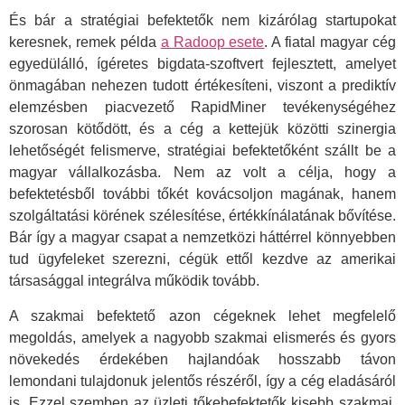
És bár a stratégiai befektetők nem kizárólag startupokat
keresnek, remek példa
a Radoop esete
. A fiatal magyar cég
egyedülálló, ígéretes bigdata-szoftvert fejlesztett, amelyet
önmagában nehezen tudott értékesíteni, viszont a prediktív
elemzésben piacvezető RapidMiner tevékenységéhez
szorosan kötődött, és a cég a kettejük közötti szinergia
lehetőségét felismerve, stratégiai befektetőként szállt be a
magyar vállalkozásba. Nem az volt a célja, hogy a
befektetésből további tőkét kovácsoljon magának, hanem
szolgáltatási körének szélesítése, értékkínálatának bővítése.
Bár így a magyar csapat a nemzetközi háttérrel könnyebben
tud ügyfeleket szerezni, cégük ettől kezdve az amerikai
társasággal integrálva működik tovább.
A szakmai befektető azon cégeknek lehet megfelelő
megoldás, amelyek a nagyobb szakmai elismerés és gyors
növekedés érdekében hajlandóak hosszabb távon
lemondani tulajdonuk jelentős részéről, így a cég eladásáról
is. Ezzel szemben az üzleti tőkebefektetők kisebb szakmai,