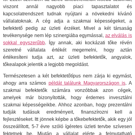
viszont annál nagyobb piaci tapasztalatot és
kapcsolatrendszert tudnak nyújtani a növekedni kívánó
vállalatoknak. A cég adja a szakmai képességeket, a
befektető pedig az üzleti érzéket. Mivel a két társaság
tevékenysége nem lép szinergiába egymással,
az elválás is
sokkal egyszerűbb
. Így annak, aki kockázati tőke révén
szeretné vállalata értékét megemelni, hogy aztán
értékesíteni tudja azt, az üzleti befektetők, angyalok,
tőkealapok jelentik a legjobb megoldást.
Természetesen a két befektetőtípus nem zárja ki egymást,
ahogy arra számos
példát találunk Magyarországon is
. A
szakmai befektetők számára vonzóbbak azon cégek,
amelyek már bizonyították, hogy érdemes invesztálni
szakmai képességeikbe. Ahhoz azonban, hogy prezentálni
tudják tudásuk eredményeit, finanszírozni kell a
fejlesztéseket. Itt jönnek képbe a tőkebefektetők, akik egy jól
összeállított, 5-7 évre szóló ígéretes üzleti tervbe szívesen
fektetnek be. Miután a vállalat elérte a felmutatható