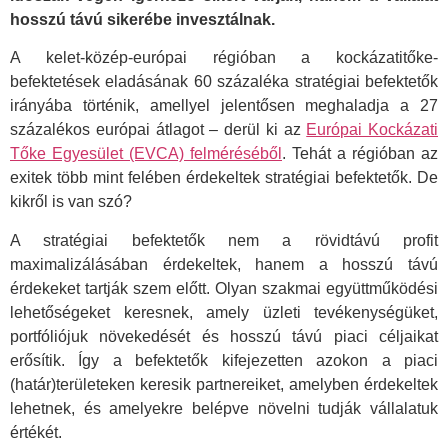
hosszú távú sikerébe invesztálnak.
A kelet-közép-európai régióban a kockázatitőke-
befektetések eladásának 60 százaléka stratégiai befektetők
irányába történik, amellyel jelentősen meghaladja a 27
százalékos európai átlagot – derül ki az
Európai Kockázati
Tőke Egyesület (EVCA) felméréséből
. Tehát a régióban az
exitek több mint felében érdekeltek stratégiai befektetők. De
kikről is van szó?
A stratégiai befektetők nem a rövidtávú profit
maximalizálásában érdekeltek, hanem a hosszú távú
érdekeket tartják szem előtt. Olyan szakmai együttműködési
lehetőségeket keresnek, amely üzleti tevékenységüket,
portfóliójuk növekedését és hosszú távú piaci céljaikat
erősítik. Így a befektetők kifejezetten azokon a piaci
(határ)területeken keresik partnereiket, amelyben érdekeltek
lehetnek, és amelyekre belépve növelni tudják vállalatuk
értékét.