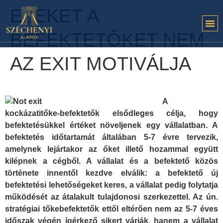
EZEKET A
BEFEKTETŐKET NEM
AZ EXIT MOTIVÁLJA
A
kockázatitőke-befektetők elsődleges célja, hogy
befektetésükkel értéket növeljenek egy vállalatban. A
befektetés időtartamát általában 5-7 évre tervezik,
amelynek lejártakor az őket illető hozammal együtt
kilépnek a cégből. A vállalat és a befektető közös
története innentől kezdve elválik: a befektető új
befektetési lehetőségeket keres, a vállalat pedig folytatja
működését az átalakult tulajdonosi szerkezettel. Az ún.
stratégiai tőkebefektetők ettől eltérően nem az 5-7 éves
időszak végén ígérkező sikert várják, hanem a vállalat