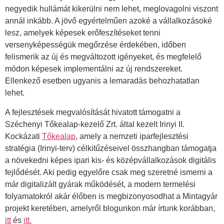
negyedik hullámát kikerülni nem lehet, meglovagolni viszont
annál inkább. A jövő egyértelműen azoké a vállalkozásoké
lesz, amelyek képesek erőfeszítéseket tenni
versenyképességük megőrzése érdekében, időben
felismerik az új és megváltozott igényeket, és megfelelő
módon képesek implementálni az új rendszereket.
Ellenkező esetben ugyanis a lemaradás behozhatatlan
lehet.
A fejlesztések megvalósítását hivatott támogatni a
Széchenyi Tőkealap-kezelő Zrt. által kezelt Irinyi II.
Kockázati
Tőkealap
, amely a nemzeti iparfejlesztési
stratégia (Irinyi-terv) célkitűzéseivel összhangban támogatja
a növekedni képes ipari kis- és középvállalkozások digitális
fejlődését. Aki pedig egyelőre csak meg szeretné ismerni a
már digitalizált gyárak működését, a modern termelési
folyamatokról akár élőben is megbizonyosodhat a Mintagyár
projekt keretében, amelyről blogunkon már írtunk korábban,
itt
és
itt.