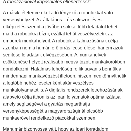
A robotizációval kapcsolatos ellenérzések:
A másik félelemre okot adó tényező a robotokkal való
versenyhelyzet. Az általános – és sokszor téves –
elképzelés szerint a jövőben sokkal több feladatot lehet
majd a robotokra bízni, ezáltal tehát veszélyeztetik az
emberek munkahelyeit. A robotok alkalmazásának célja
azonban nem a humán erőforrás lecserélése, hanem azok
segítése feladataik elvégzésében. A munkahelyek
csökkenése helyett reálisabb megváltozott munkakörökben
gondolkozni. Hatalmas lehetőség rejlik ugyanis bennük a
mindennapi munkavégzést illetően, hiszen megkönnyíthetik
a legtöbb nehéz, esetenként akár veszélyes
munkafolyamatot is. A digitális rendszerek létrehozásának
alapvető célja itthon is az ipari folyamatok optimalizálása,
amely segítségével a gyártás megtarthatja
versenyképességét a magyarországinál olcsóbb
munkaerővel rendelkező piacokkal szemben.
Mára már bizonyossá vált, hogy az ipari forradalom