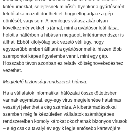
kritériumokkal, selejtesnek minősíti. Ilyenkor a gyártósorért
felelő alkalmazott döntheti el, hogy elfogadja-e a gép
döntését, vagy sem. A nemleges válasz akár olyan
következményekkel is járhat, mint a gyártósor leállítása,
holott a háttérben a hibásan megadott kritériumrendszer is
állhat. Ebből kifolyólag sok vezető véli úgy, hogy
egyszerűbb embert állítani a gyártósor mellé, hiszen több
szempontot képes figyelembe venni, mint egy gép.
Hosszabb távon azonban ez relatív költségnövekedéshez
vezethet.
Megfelelő biztonsági rendszerek hiánya:
Ha a vállalatok informatikai hálózatai összeköttetésben
vannak egymással, egy-egy vírus megjelenése hatalmas
veszélyt jelenthet a cég számára. A kibertámadásokkal
szemben még felkészületlen vállalatok számítógépes
rendszereiben komoly károkat okozhatnak bizonyos vírusok
– elég csak a tavalyi év egyik legjelentősebb kártevőjére