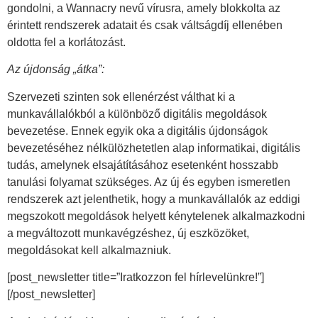
gondolni, a Wannacry nevű vírusra, amely blokkolta az
érintett rendszerek adatait és csak váltságdíj ellenében
oldotta fel a korlátozást.
Az újdonság „átka”:
Szervezeti szinten sok ellenérzést válthat ki a
munkavállalókból a különböző digitális megoldások
bevezetése. Ennek egyik oka a digitális újdonságok
bevezetéséhez nélkülözhetetlen alap informatikai, digitális
tudás, amelynek elsajátításához esetenként hosszabb
tanulási folyamat szükséges. Az új és egyben ismeretlen
rendszerek azt jelenthetik, hogy a munkavállalók az eddigi
megszokott megoldások helyett kénytelenek alkalmazkodni
a megváltozott munkavégzéshez, új eszközöket,
megoldásokat kell alkalmazniuk.
[post_newsletter title=”Iratkozzon fel hírlevelünkre!”]
[/post_newsletter]