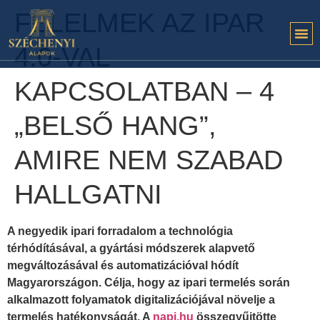
FÉLELMEK AZ IPAR
4.0-VAL
KAPCSOLATBAN – 4
„BELSŐ HANG”,
AMIRE NEM SZABAD
HALLGATNI
A negyedik ipari forradalom a technológia
térhódításával, a gyártási módszerek alapvető
megváltozásával és automatizációval hódít
Magyarországon. Célja, hogy az ipari termelés során
alkalmazott folyamatok digitalizációjával növelje a
termelés hatékonyságát. A
napi.hu
összegyűjtötte