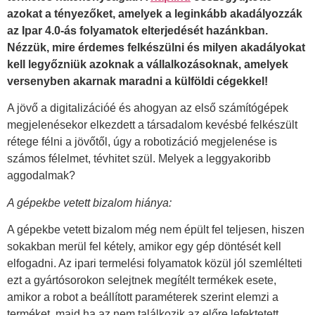
azokat a tényezőket, amelyek a leginkább akadályozzák
az Ipar 4.0-ás folyamatok elterjedését hazánkban.
Nézzük, mire érdemes felkészülni és milyen akadályokat
kell legyőzniük azoknak a vállalkozásoknak, amelyek
versenyben akarnak maradni a külföldi cégekkel!
A jövő a digitalizációé és ahogyan az első számítógépek
megjelenésekor elkezdett a társadalom kevésbé felkészült
rétege félni a jövőtől, úgy a robotizáció megjelenése is
számos félelmet, tévhitet szül. Melyek a leggyakoribb
aggodalmak?
A gépekbe vetett bizalom hiánya:
A gépekbe vetett bizalom még nem épült fel teljesen, hiszen
sokakban merül fel kétely, amikor egy gép döntését kell
elfogadni. Az ipari termelési folyamatok közül jól szemlélteti
ezt a gyártósorokon selejtnek megítélt termékek esete,
amikor a robot a beállított paraméterek szerint elemzi a
terméket, majd ha az nem találkozik az előre lefektetett