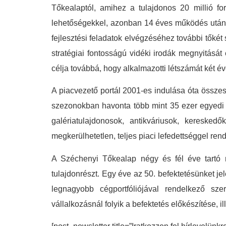
Tőkealaptól, amihez a tulajdonos 20 millió for
lehetőségekkel, azonban 14 éves működés után ú
fejlesztési feladatok elvégzéséhez további tőkét
stratégiai fontosságú vidéki irodák megnyitását
célja továbbá, hogy alkalmazotti létszámát két éve
A piacvezető portál 2001-es indulása óta összesen
szezonokban havonta több mint 35 ezer egyedi lá
galériatulajdonosok, antikváriusok, keresk
megkerülhetetlen, teljes piaci lefedettséggel re
A Széchenyi Tőkealap négy és fél éve tartó m
tulajdonrészt. Egy éve az 50. befektetésünket je
legnagyobb cégportfóliójával rendelkező sze
vállalkozásnál folyik a befektetés előkészítése, il