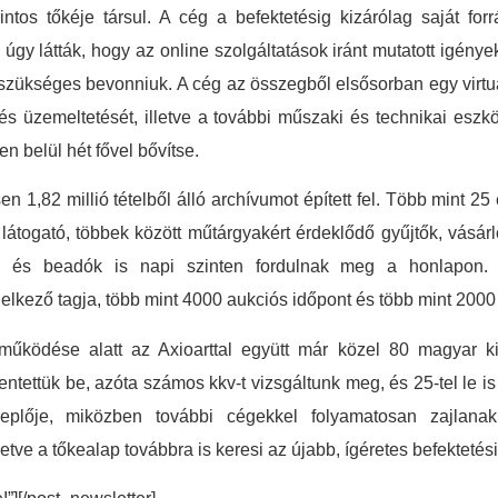
intos tőkéje társul. A cég a befektetésig kizárólag saját for
gy látták, hogy az online szolgáltatások iránt mutatott igé
 szükséges bevonniuk. A cég az összegből elsősorban egy virtuá
 és üzemeltetését, illetve a további műszaki és technikai eszkö
n belül hét fővel bővítse.
 1,82 millió tételből álló archívumot épített fel. Több mint 25 
togató, többek között műtárgyakért érdeklődő gyűjtők, vásárló
edők és beadók is napi szinten fordulnak meg a honlapo
ndelkező tagja, több mint 4000 aukciós időpont és több mint 2000
űködése alatt az Axioarttal együtt már közel 80 magyar ki
lentettük be, azóta számos kkv-t vizsgáltunk meg, és 25-tel le 
replője, miközben további cégekkel folyamatosan zajlanak
letve a tőkealap továbbra is keresi az újabb, ígéretes befektetési