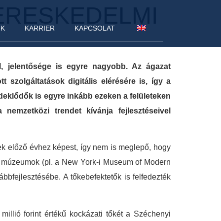
ERESKEDELMI
NK
KARRIER
KAPCSOLAT
, jelentősége is egyre nagyobb. Az ágazat
 szolgáltatások digitális elérésére is, így a
deklődők is egyre inkább ezeken a felületeken
nemzetközi trendet kívánja fejlesztéseivel
k előző évhez képest, így nem is meglepő, hogy
 a múzeumok (pl. a New York-i Museum of Modern
bbfejlesztésébe. A tőkebefektetők is felfedezték
illió forint értékű kockázati tőkét a Széchenyi