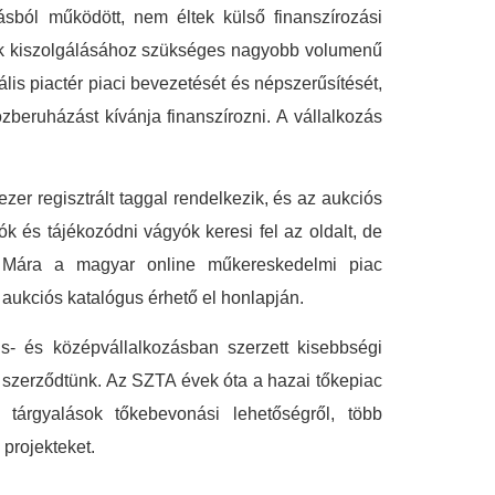
rásból működött, nem éltek külső finanszírozási
nyek kiszolgálásához szükséges nagyobb volumenű
lis piactér piaci bevezetését és népszerűsítését,
zberuházást kívánja finanszírozni. A vállalkozás
ezer regisztrált taggal rendelkezik, és az aukciós
k és tájékozódni vágyók keresi fel az oldalt, de
n. Mára a magyar online műkereskedelmi piac
 aukciós katalógus érhető el honlapján.
s- és középvállalkozásban szerzett kisebbségi
is szerződtünk. Az SZTA évek óta a hazai tőkepiac
 tárgyalások tőkebevonási lehetőségről, több
 projekteket.