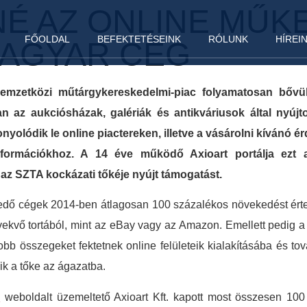
NÉ AZ ONLINE MŰK
FŐOLDAL
BEFEKTETÉSEINK
RÓLUNK
HÍREI
MAGYAR CÉG
emzetközi műtárgykereskedelmi-piac folyamatosan bővül
 az aukciósházak, galériák és antikváriusok által nyújtott
olódik le online piactereken, illetve a vásárolni kívánó ér
formációkhoz. A 14 éve működő Axioart portálja ezt a 
z SZTA kockázati tőkéje nyújt támogatást.
dő cégek 2014-ben átlagosan 100 százalékos növekedést érte
övekvő tortából, mint az eBay vagy az Amazon. Emellett pedig
b összegeket fektetnek online felületeik kialakításába és tová
ik a tőke az ágazatba.
m
weboldalt üzemeltető Axioart Kft. kapott most összesen 100 m