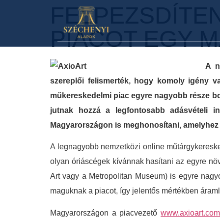
FELPEZSDÍTE
PIACOT EGY 
A n
szereplői felismerték, hogy komoly igény van
műkereskedelmi piac egyre nagyobb része bony
jutnak hozzá a legfontosabb adásvételi in
Magyarországon is meghonosítani, amelyhez a
A legnagyobb nemzetközi online műtárgykereske
olyan óriáscégek kívánnak hasítani az egyre n
Art vagy a Metropolitan Museum) is egyre nagyob
maguknak a piacot, így jelentős mértékben áraml
Magyarországon a piacvezető
www.axioart.co