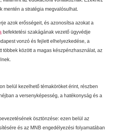
ek mentén a stratégia megvalósulhat.
rje azok erősségeit, és azonosítsa azokat a
a
befektetési szakágának vezető ügyvédje
udapest vonzó és fejlett elhelyezkedése, a
ött többek között a magas készpénzhasználat, az
lnek.
n belül kezelhető témaköröket érint, részben
ióhéjban a versenyképesség, a hatékonyság és a
 bevezetésének ösztönzése: ezen belül az
gesítésére és az MNB engedélyezési folyamatában