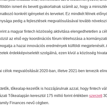
 Külföldön ismert és bevett gyakorlatnak számít az, hogy a minisz
onatkozó konkrét igényeket és terveket. Ez mindkét félnek előnyö
onysága pedig a fejlesztések megvalósulásával tovább növekszi
rint a magyar fintech közösség aktivitása elengedhetetlen a c
közül az első egy koordinációs fórum létrehozása a kormányzati
 támogatja a hazai innovációs eredmények külföldi megjelenését.
zetek érdekképviseletét szolgálná, ezen kívül a közösség hivat
iai célok megvalósítását 2020-ban, illetve 2021-ben tervezik eli
ktetők, tőkealap-kezelők is hozzájárulnak azzal, hogy fintech v
zati Tőkealapján keresztül 175 millió forint értékben
szerzett
30
 Family Finances nevű cégben.