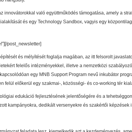
az innovátorokkal való együttműködés támogatása, amely a strat
kialakítását és egy Technology Sandbox, vagyis egy központilag 
e!”][/post_newsletter]
iépítését és mélyítését foglalja magában, az itt felsorolt javas
letekért felelős intézményekkel, illetve a nemzetközi szabályo
apcsolódóan egy MNB Support Program nevű inkubátor program 
en felül előkerül egy szakmai-, közösségi- és co-working tér ki
lógiai edukáció fejlesztésének jelentőségére és a tehetséggondo
élzott kampányokra, dedikált versenyekre és szakértői képzések i
rmányzat feladata lesz, kiemelkedik azt a kezdeményezés, amely 