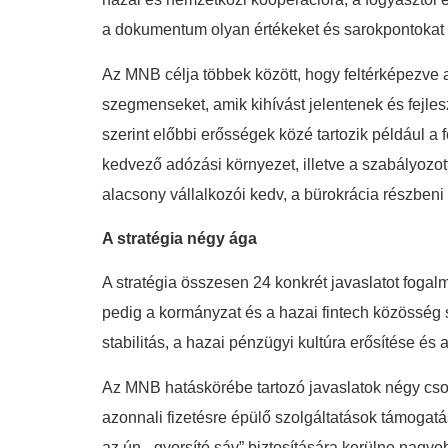
a dokumentum olyan értékeket és sarokpontokat tá
Az MNB célja többek között, hogy feltérképezve 
szegmenseket, amik kihívást jelentenek és fejleszt
szerint előbbi erősségek közé tartozik például a 
kedvező adózási környezet, illetve a szabályozot
alacsony vállalkozói kedv, a bürokrácia részben
A stratégia négy ága
A stratégia összesen 24 konkrét javaslatot foga
pedig a kormányzat és a hazai fintech közösség
stabilitás, a hazai pénzügyi kultúra erősítése és
Az MNB hatáskörébe tartozó javaslatok négy csop
azonnali fizetésre épülő szolgáltatások támoga
az ún. „gyorsító sáv” biztosítására kerülne nagy