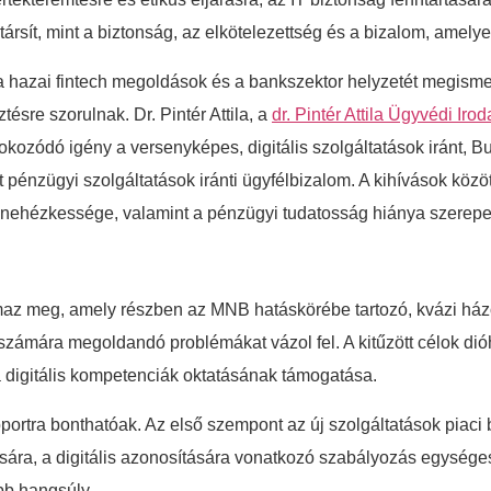
rsít, mint a biztonság, az elkötelezettség és a bizalom, amely
a hazai fintech megoldások és a bankszektor helyzetét megisme
ésre szorulnak. Dr. Pintér Attila, a
dr. Pintér Attila Ügyvédi Irod
fokozódó igény a versenyképes, digitális szolgáltatások iránt, B
t pénzügyi szolgáltatások iránti ügyfélbizalom. A kihívások köz
i nehézkessége, valamint a pénzügyi tudatosság hiánya szerepe
lmaz meg, amely részben az MNB hatáskörébe tartozó, kvázi házo
 számára megoldandó problémákat vázol fel. A kitűzött célok d
 a digitális kompetenciák oktatásának támogatása.
ortra bonthatóak. Az első szempont az új szolgáltatások piaci
tására, a digitális azonosítására vonatkozó szabályozás egysé
obb hangsúly.