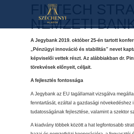
FINTECH STRA
NEMZETI BAN
A Jegybank 2019. október 25-én tartott konfere
„Pénzügyi innováció és stabilitás” nevet kapt
képviselői vettek részt.
Az alábbiakban dr. Pinté
törekvések előnyeit, céljait.
A fejlesztés fontossága
A Jegybank az EU tagállamait vizsgálva megállap
fenntartását, ezáltal a gazdasági növekedéshez i
tudatosságának fejlesztése, valamint a szektor
A kiadvány többek között a hat legfontosabb straté
hazai és nemzetközi kooperációra, a fogyasztói é