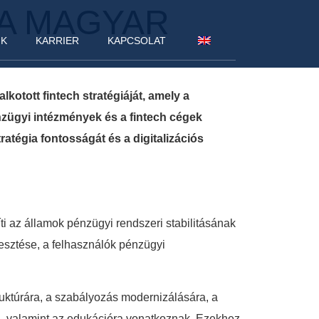
 A MAGYAR
NK
KARRIER
KAPCSOLAT
kotott fintech stratégiáját, amely a
énzügyi intézmények és a fintech cégek
 stratégia fontosságát és a digitalizációs
i az államok pénzügyi rendszeri stabilitásának
lesztése, a felhasználók pénzügyi
struktúrára, a szabályozás modernizálására, a
ára, valamint az edukációra vonatkoznak. Ezekhez