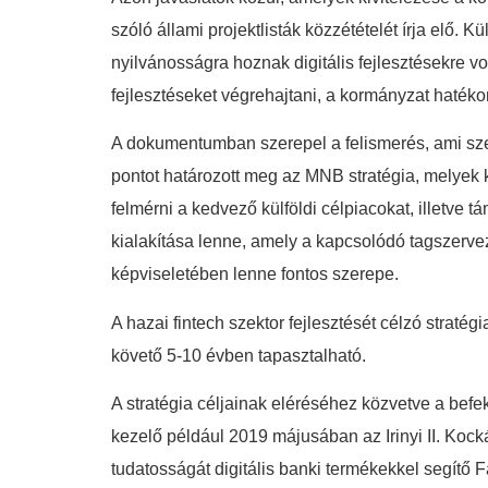
szóló állami projektlisták közzétételét írja elő.
nyilvánosságra hoznak digitális fejlesztésekre v
fejlesztéseket végrehajtani, a kormányzat haték
A dokumentumban szerepel a felismerés, ami sze
pontot határozott meg az MNB stratégia, melyek 
felmérni a kedvező külföldi célpiacokat, illetve
kialakítása lenne, amely a kapcsolódó tagszerve
képviseletében lenne fontos szerepe.
A hazai fintech szektor fejlesztését célzó stratég
követő 5-10 évben tapasztalható.
A stratégia céljainak eléréséhez közvetve a befe
kezelő például 2019 májusában az Irinyi II. Kocká
tudatosságát digitális banki termékekkel segítő