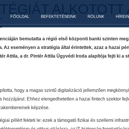
TÉGIÁT ALKOTOTT
FŐOLDAL
BEFEKTETÉSEINK
RÓLUNK
HÍREI
K
nciáján bemutatta a régió első központi banki szinten megal
a. Az eseményen a stratégia által érintettek, azaz a hazai p
r Attila, a dr. Pintér Attila Ügyvédi Iroda alapítója fejti ki a
ította, hogy a magas szintű digitalizáció jellemzően megkönnyít
s hozzájárul. Ehhez elengedhetetlen a hazai fintech szektor fej
 szakembereinek képzése.
giai pillért fekteti le: ezek a támogató fizikai és szellemi infra
rtékteremtésre és etikus eljárásra, az IT biztonság fenntartás