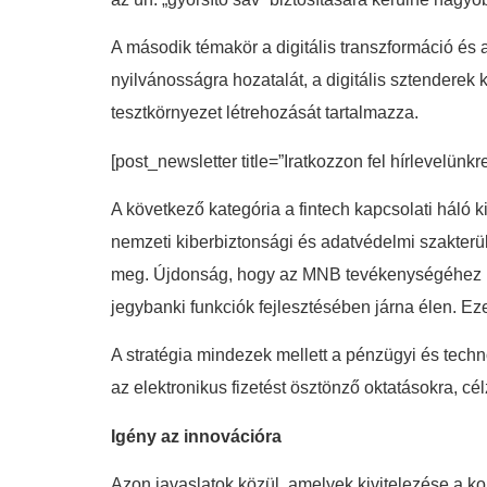
A második témakör a digitális transzformáció és 
nyilvánosságra hozatalát, a digitális sztenderek 
tesztkörnyezet létrehozását tartalmazza.
[post_newsletter title=”Iratkozzon fel hírlevelünkr
A következő kategória a fintech kapcsolati háló k
nemzeti kiberbiztonsági és adatvédelmi szakterü
meg. Újdonság, hogy az MNB tevékenységéhez k
jegybanki funkciók fejlesztésében járna élen. Ez
A stratégia mindezek mellett a pénzügyi és techno
az elektronikus fizetést ösztönző oktatásokra, c
Igény az innovációra
Azon javaslatok közül, amelyek kivitelezése a ko