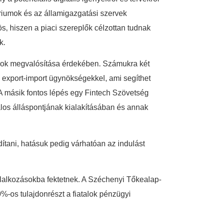
tériumok és az államigazgatási szervek
s, hiszen a piaci szereplők célzottan tudnak
k.
élok megvalósítása érdekében. Számukra két
 export-import ügynökségekkel, ami segíthet
 A másik fontos lépés egy Fintech Szövetség
alos álláspontjának kialakításában és annak
ndítani, hatásuk pedig várhatóan az indulást
állalkozásokba fektetnek. A Széchenyi Tőkealap-
%-os tulajdonrészt a fiatalok pénzügyi