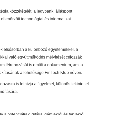
égia közzétételét, a jegybanki álláspont
ellenőrzött technológiai és informatikai
latok elsősorban a különböző egyetemekkel, a
zókkal való együttműködés mélyítését célozzák
létrehozását is említi a dokumentum, ami a
alakításának a lehetősége FinTech Klub néven.
zásra is felhívja a figyelmet, különös tekintettel
ndítására.
a potenciális digitális igényekről és tervekről