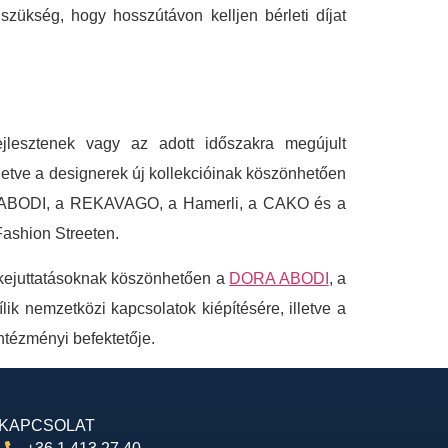
zükség, hogy hosszútávon kelljen bérleti díjat
jlesztenek vagy az adott időszakra megújult
illetve a designerek új kollekcióinak köszönhetően
ORA ABODI, a REKAVAGO, a Hamerli, a CAKO és a
Fashion Streeten.
tőkejuttatásoknak köszönhetően a
DORA ABODI
, a
ik nemzetközi kapcsolatok kiépítésére, illetve a
ntézményi befektetője.
KAPCSOLAT