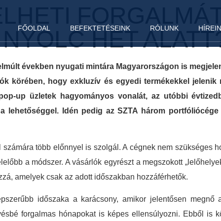
LHETI FORGALMÁT
FŐOLDAL
BEFEKTETÉSEINK
RÓLUNK
HÍREI
 NYOLC HÉT ALATT
elmúlt években nyugati mintára Magyarországon is megjelent é
lók körében, hogy exkluzív és egyedi termékekkel jeleni
 pop-up üzletek hagyományos vonalát, az utóbbi évtized
i a lehetőséggel. Idén pedig az SZTA három portfóliócég
fél számára több előnnyel is szolgál. A cégnek nem szükséges hos
lelőbb a módszer. A vásárlók egyrészt a megszokott „lelőhelyek”
zzá, amelyek csak az adott időszakban hozzáférhetők.
épszerűbb időszaka a karácsony, amikor jelentősen megnő 
vésbé forgalmas hónapokat is képes ellensúlyozni. Ebből is k