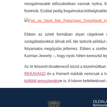
mozgalmasabb időszakokban vannak nyitva, forg
fizetniük. Ezáltal pedig forgalmukat költséghaték
Ebben az üzleti formában olyan cégeknek ér
szolgáltatásokkal állnak elő. Ide tartozik példáu
folyamatos megújulás jellemez. Ebben a szell
Karman Jewerly –, hogy nyolc héten keresztül teg
Az öt felsorolt divattervező közül a közelmúltba
REKAVAGO
és a Hamerli márkák nemcsak a haza
külföldi terjeszkedés
re is. A három befektetéssel
OLDAL
Befektet