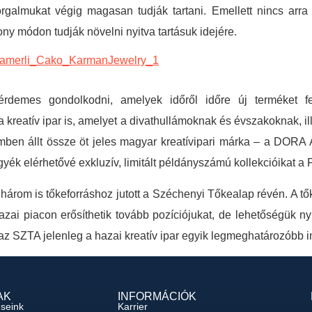
almukat végig magasan tudják tartani. Emellett nincs arra s
ony módon tudják növelni nyitva tartásuk idejére.
demes gondolkodni, amelyek időről időre új terméket fe
l a kreatív ipar is, amelyet a divathullámoknak és évszakoknak, 
emben állt össze öt jeles magyar kreatívipari márka – a D
yék elérhetővé exkluzív, limitált példányszámú kollekcióikat a 
n három is tőkeforráshoz jutott a Széchenyi Tőkealap révén. A 
i piacon erősíthetik tovább pozíciójukat, de lehetőségük nyíl
 az SZTA jelenleg a hazai kreatív ipar egyik legmeghatározóbb i
AK
INFORMÁCIÓK
éseink
Karrier