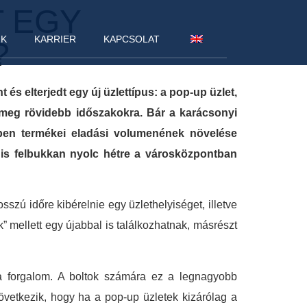
 EGY
NK
KARRIER
KAPCSOLAT
?
s elterjedt egy új üzlettípus: a pop-up üzlet,
k meg rövidebb időszakokra. Bár a karácsonyi
ben termékei eladási volumenének növelése
e is felbukkan nyolc hétre a városközpontban
szú időre kibérelnie egy üzlethelyiséget, illetve
 mellett egy újabbal is találkozhatnak, másrészt
a forgalom. A boltok számára ez a legnagyobb
övetkezik, hogy ha a pop-up üzletek kizárólag a