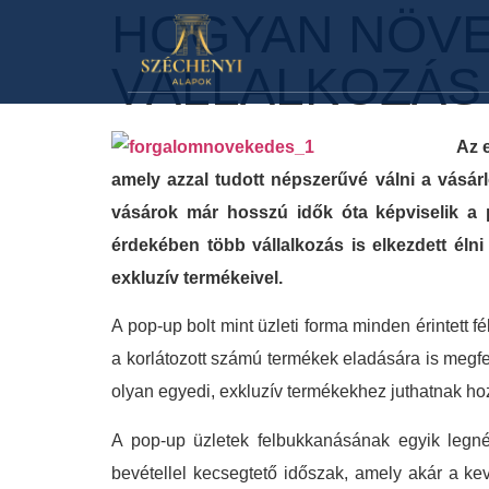
HOGYAN NÖVE
VÁLLALKOZÁS
Az 
amely azzal tudott népszerűvé válni a vásár
vásárok már hosszú idők óta képviselik a
érdekében több vállalkozás is elkezdett éln
exkluzív termékeivel.
A pop-up bolt mint üzleti forma minden érintett 
a korlátozott számú termékek eladására is megfe
olyan egyedi, exkluzív termékekhez juthatnak ho
A pop-up üzletek felbukkanásának egyik legn
bevétellel kecsegtető időszak, amely akár a ke