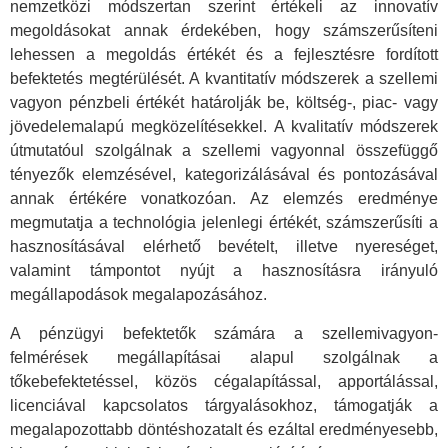
nemzetközi módszertan szerint értékeli az innovatív
megoldásokat annak érdekében, hogy számszerűsíteni
lehessen a megoldás értékét és a fejlesztésre fordított
befektetés megtérülését. A kvantitatív módszerek a szellemi
vagyon pénzbeli értékét határolják be, költség-, piac- vagy
jövedelemalapú megközelítésekkel. A kvalitatív módszerek
útmutatóul szolgálnak a szellemi vagyonnal összefüggő
tényezők elemzésével, kategorizálásával és pontozásával
annak értékére vonatkozóan. Az elemzés eredménye
megmutatja a technológia jelenlegi értékét, számszerűsíti a
hasznosításával elérhető bevételt, illetve nyereséget,
valamint támpontot nyújt a hasznosításra irányuló
megállapodások megalapozásához.
A pénzügyi befektetők számára a szellemivagyon-
felmérések megállapításai alapul szolgálnak a
tőkebefektetéssel, közös cégalapítással, apportálással,
licenciával kapcsolatos tárgyalásokhoz, támogatják a
megalapozottabb döntéshozatalt és ezáltal eredményesebb,