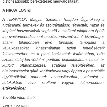
biztonságosabb befektetések megvalósítását.
A HIPAVILONról
A HIPAVILON Magyar Szellemi Tulajdon Ügynökség a
tudásalapú termékek és szolgáltatások létrejöttét, hazai és
külpiaci hasznosítását segíti elő a szellemi tulajdonra épülő
innovációmenedzsment eszközrendszerével. A kizárólagos
állami tulajdonban lévő társaság támogatja a
vállalkozásokat kihasználatlan üzleti lehetőségeik
felismerésében és a piaci kockázatok feltárásában, erős
szellemitulajdon-védelmi portfólió kialakításában, hazai és
külföldi oltalomszerzési stratégia felépítésében, az
oltalomszerzést gátló körülmények vagy éppen a potenciális
együttműködő partnerek azonosításában, valamint a
birtokukban lévő szellemi vagyon felmérésében,
értékelésében.
További információ:
+36-1-474-5954