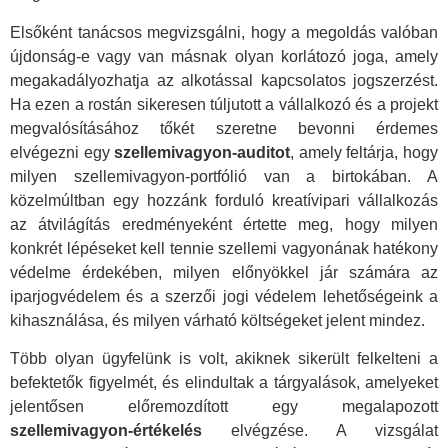
Elsőként tanácsos megvizsgálni, hogy a megoldás valóban
újdonság-e vagy van másnak olyan korlátozó joga, amely
megakadályozhatja az alkotással kapcsolatos jogszerzést.
Ha ezen a rostán sikeresen túljutott a vállalkozó és a projekt
megvalósításához tőkét szeretne bevonni érdemes
elvégezni egy
szellemivagyon-auditot
, amely feltárja, hogy
milyen szellemivagyon-portfólió van a birtokában. A
közelmúltban egy hozzánk forduló kreatívipari vállalkozás
az átvilágítás eredményeként értette meg, hogy milyen
konkrét lépéseket kell tennie szellemi vagyonának hatékony
védelme érdekében, milyen előnyökkel jár számára az
iparjogvédelem és a szerzői jogi védelem lehetőségeink a
kihasználása, és milyen várható költségeket jelent mindez.
Több olyan ügyfelünk is volt, akiknek sikerült felkelteni a
befektetők figyelmét, és elindultak a tárgyalások, amelyeket
jelentősen előremozdított egy megalapozott
szellemivagyon-értékelés
elvégzése. A vizsgálat