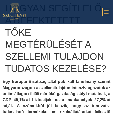
HOGYAN SEGÍTI ELŐ
A BEFEKTETETT
TŐKE
MEGTÉRÜLÉSÉT A
SZELLEMI TULAJDON
TUDATOS KEZELÉSE?
Egy Európai Bizottság által publikált tanulmány szerint
Magyarországon a szellemitulajdon-intenzív ágazatok az
uniós átlagon felüli mértékű gazdasági súlyt mutatnak; a
GDP 45,1%-át biztosítják, és a munkahelyek 27,2%-át
adják. A számokból jól látszik, hogy az innovatív,
tudásalapú termékeket és szolgáltatásokat fejlesztő