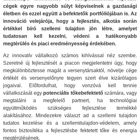
cégek egyre nagyobb súlyt képviselnek a gazdasági
életben és ezzel együtt a befektetők portfóliójában is. Az
innováció velejárója, hogy a fejlesztés, alkotás során
értékkel bíró szellemi tulajdon jön létre, amelyet
tudatosan kell kezelni, védeni a hatékonyabb
megtérülés és piaci eredményesség érdekében.
Az innovatív vállalkozó számos kihívással néz szembe.
Szeretné új fejlesztését a piacon megjelentetni úgy, hogy
megkülönböztesse magát a versenytársaktól, növelje cége
értékét és versenyelőnyre tegyen szert élve kizárólagos
jogaival. Előfordulhat, hogy vonzóvá kell tennie
vállalkozását egy
potenciális tőkebefektető
számára, vagy
megtalálni a megfelelő partnert, ha technológiai
együttműködés szükséges fejlesztése termékké
alakításához. Mindezekre választ ad a szellemi tulajdon
tudatos kezelése és a szellemitulajdon-védelem, amely
fontos biztosítéka a fejlesztésbe fektetett tőke és energia
megtérülésének.