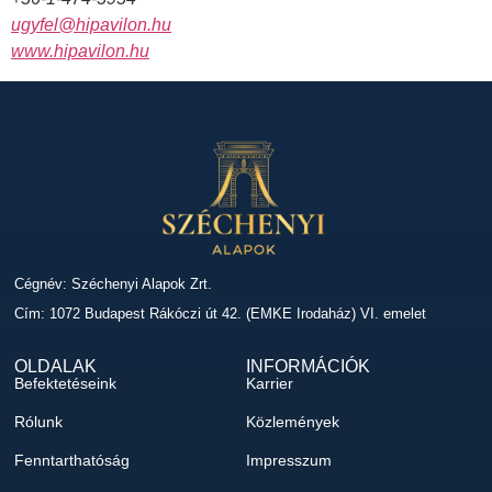
ugyfel@hipavilon.hu
www.hipavilon.hu
Cégnév: Széchenyi Alapok Zrt.
Cím: 1072 Budapest Rákóczi út 42. (EMKE Irodaház) VI. emelet
OLDALAK
INFORMÁCIÓK
Befektetéseink
Karrier
Rólunk
Közlemények
Fenntarthatóság
Impresszum