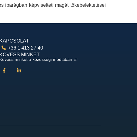
s iparágban képviselteti magát tőkebefektetései
KAPCSOLAT
+36 1 413 27 40
KÖVESS MINKET
Kövess minket a közösségi médiában is!