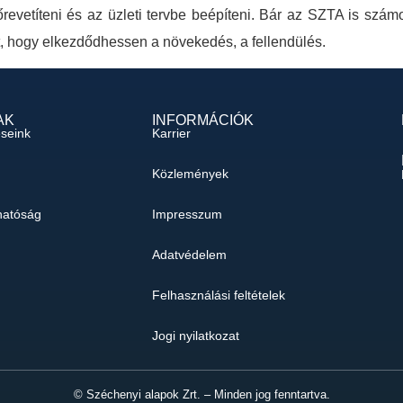
evetíteni és az üzleti tervbe beépíteni. Bár az SZTA is számo
t, hogy elkezdődhessen a növekedés, a fellendülés.
AK
INFORMÁCIÓK
éseink
Karrier
Közlemények
hatóság
Impresszum
Adatvédelem
Felhasználási feltételek
Jogi nyilatkozat
© Széchenyi alapok Zrt. – Minden jog fenntartva.