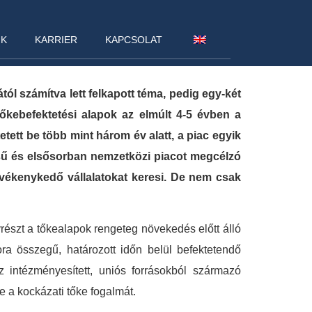
NK
KARRIER
KAPCSOLAT
l számítva lett felkapott téma, pedig egy-két
őkebefektetési alapok az elmúlt 4-5 évben a
tt be több mint három év alatt, a piac egyik
sű és elsősorban nemzetközi piacot megcélzó
vékenykedő vállalatokat keresi. De nem csak
yrészt a tőkealapok rengeteg növekedés előtt álló
ra összegű, határozott időn belül befektetendő
 intézményesített, uniós forrásokból származó
e a kockázati tőke fogalmát.