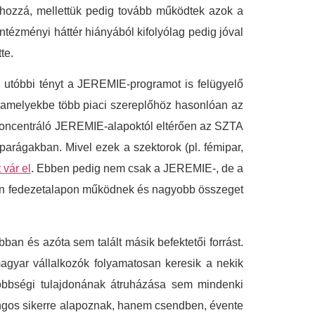
 hozzá, mellettük pedig tovább működtek azok a
ntézményi háttér hiányából kifolyólag pedig jóval
te.
z utóbbi tényt a JEREMIE-programot is felügyelő
 amelyekbe több piaci szereplőhöz hasonlóan az
e koncentráló JEREMIE-alapoktól eltérően az SZTA
arágakban. Mivel ezek a szektorok (pl. fémipar,
vár el
. Ebben pedig nem csak a JEREMIE-, de a
zően fedezetalapon működnek és nagyobb összeget
an és azóta sem talált másik befektetői forrást.
magyar vállalkozók folyamatosan keresik a nekik
 többségi tulajdonának átruházása sem mindenki
ngos sikerre alapoznak, hanem csendben, évente