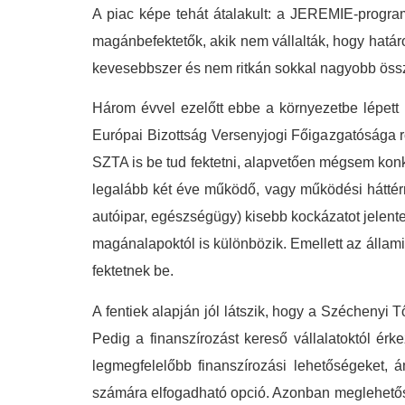
A piac képe tehát átalakult: a JEREMIE-progra
magánbefektetők, akik nem vállalták, hogy határo
kevesebbszer és nem ritkán sokkal nagyobb összeg
Három évvel ezelőtt ebbe a környezetbe lépett 
Európai Bizottság Versenyjogi Főigazgatósága 
SZTA is be tud fektetni, alapvetően mégsem konk
legalább két éve működő, vagy működési háttérr
autóipar, egészségügy) kisebb kockázatot jelent
magánalapoktól is különbözik. Emellett az álla
fektetnek be.
A fentiek alapján jól látszik, hogy a Széchenyi
Pedig a finanszírozást kereső vállalatoktól ér
legmegfelelőbb finanszírozási lehetőségeket, 
számára elfogadható opció. Azonban meglehetős