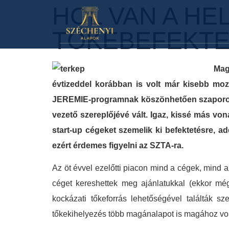
HOL VAN A HEL
TŐKEBEFEKTE
Mag
évtizeddel korábban is volt már kisebb moz
JEREMIE-programnak köszönhetően szaporodtak
vezető szereplőjévé vált. Igaz, kissé más 
start-up cégeket szemelik ki befektetésre,
ezért érdemes figyelni az SZTA-ra.
Az öt évvel ezelőtti piacon mind a cégek, mind a
céget kereshettek meg ajánlatukkal (ekkor még
kockázati tőkeforrás lehetőségével találták 
tőkekihelyezés több magánalapot is magához vonzo