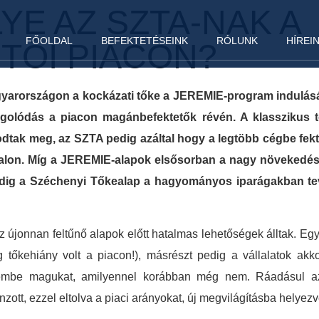
YE AZ SZTA-NAK A
FŐOLDAL
BEFEKTETÉSEINK
RÓLUNK
HÍREI
TŐI PIACON?
yarországon a kockázati tőke a JEREMIE-program indulásátó
golódás a piacon magánbefektetők révén. A klasszikus t
 meg, az SZTA pedig azáltal hogy a legtöbb cégbe fektete
vonalon. Míg a JEREMIE-alapok elsősorban a nagy növekedé
 addig a Széchenyi Tőkealap a hagyományos iparágakban te
z újonnan feltűnő alapok előtt hatalmas lehetőségek álltak. Eg
 tőkehiány volt a piacon!), másrészt pedig a vállalatok akko
szembe magukat, amilyennel korábban még nem. Ráadásul az
tt, ezzel eltolva a piaci arányokat, új megvilágításba helyezv