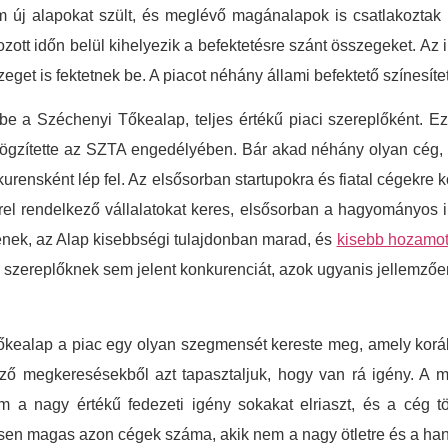
m új alapokat szült, és meglévő magánalapok is csatlakoztak
zott időn belül kihelyezik a befektetésre szánt összegeket. Az i
et is fektetnek be. A piacot néhány állami befektető színesítet
be a Széchenyi Tőkealap, teljes értékű piaci szereplőként. E
rögzítette az SZTA engedélyében. Bár akad néhány olyan cég,
urensként lép fel. Az elsősorban startupokra és fiatal cégekr
el rendelkező vállalatokat keres, elsősorban a hagyományos ip
enek, az Alap kisebbségi tulajdonban marad, és
kisebb hozamot 
mi szereplőknek sem jelent konkurenciát, azok ugyanis jellem
 Tőkealap a piac egy olyan szegmensét kereste meg, amely korább
kező megkeresésekből azt tapasztaljuk, hogy van rá igény. A 
ám a nagy értékű fedezeti igény sokakat elriaszt, és a cég
en magas azon cégek száma, akik nem a nagy ötletre és a ha