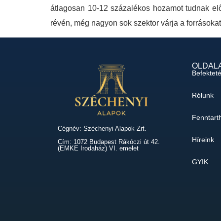
átlagosan 10-12 százalékos hozamot tudnak előr
révén, még nagyon sok szektor várja a forrásoka
OLDAL
Befektet
Rólunk
Fenntart
Cégnév: Széchenyi Alapok Zrt.
Híreink
Cím: 1072 Budapest Rákóczi út 42.
(EMKE Irodaház) VI. emelet
GYIK