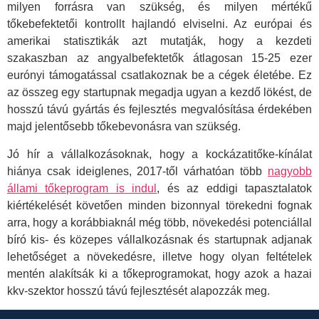
milyen forrásra van szükség, és milyen mértékű
tőkebefektetői kontrollt hajlandó elviselni. Az európai és
amerikai statisztikák azt mutatják, hogy a kezdeti
szakaszban az angyalbefektetők átlagosan 15-25 ezer
eurónyi támogatással csatlakoznak be a cégek életébe. Ez
az összeg egy startupnak megadja ugyan a kezdő lökést, de
hosszú távú gyártás és fejlesztés megvalósítása érdekében
majd jelentősebb tőkebevonásra van szükség.
Jó hír a vállalkozásoknak, hogy a kockázatitőke-kínálat
hiánya csak ideiglenes, 2017-től várhatóan több
nagyobb
állami tőkeprogram is indul
, és az eddigi tapasztalatok
kiértékelését követően minden bizonnyal törekedni fognak
arra, hogy a korábbiaknál még több, növekedési potenciállal
bíró kis- és közepes vállalkozásnak és startupnak adjanak
lehetőséget a növekedésre, illetve hogy olyan feltételek
mentén alakítsák ki a tőkeprogramokat, hogy azok a hazai
kkv-szektor hosszú távú fejlesztését alapozzák meg.