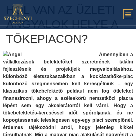
HOL VAN AZ ÜZLETI
ANGYALOK HELYE A
TŐKEPIACON?
Amennyiben a
vállalkozások befektetőket szeretnének találni
fejlesztéseik és projektjeik megvalósításához,
különböző életszakaszaikban a kockázatitőke-piac
különböző szegmenseiben kell keresgélniük – egy
klasszikus tőkebefektető például nem fog ötleteket
finanszírozni, ahogy a széleskörű nemzetközi piacra
lépést sem egy akcelerátortól kell várni. Hogy a
tőkebefektetés-kereséssel időt spóroljanak, és ne
kopogtassanak feleslegesen egy-egy piaci szereplőnél,
érdemes tájékozódni arról, hogy jelenleg kikkel
társulhatnak. Míg a magyar piac alakulását nagyrészt a