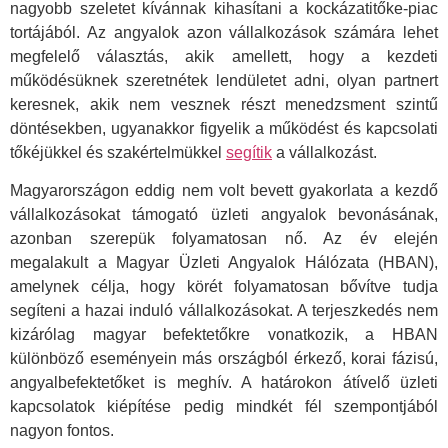
nagyobb szeletet kívánnak kihasítani a kockázatitőke-piac
tortájából. Az angyalok azon vállalkozások számára lehet
megfelelő választás, akik amellett, hogy a kezdeti
működésüknek szeretnétek lendületet adni, olyan partnert
keresnek, akik nem vesznek részt menedzsment szintű
döntésekben, ugyanakkor figyelik a működést és kapcsolati
tőkéjükkel és szakértelmükkel
segítik
a vállalkozást.
Magyarországon eddig nem volt bevett gyakorlata a kezdő
vállalkozásokat támogató üzleti angyalok bevonásának,
azonban szerepük folyamatosan nő. Az év elején
megalakult a Magyar Üzleti Angyalok Hálózata (HBAN),
amelynek célja, hogy körét folyamatosan bővítve tudja
segíteni a hazai induló vállalkozásokat. A terjeszkedés nem
kizárólag magyar befektetőkre vonatkozik, a HBAN
különböző eseményein más országból érkező, korai fázisú,
angyalbefektetőket is meghív. A határokon átívelő üzleti
kapcsolatok kiépítése pedig mindkét fél szempontjából
nagyon fontos.