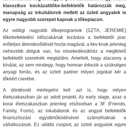
klasszikus kockázatitőke-befektetők határozzák meg,
manapság az inkubátorok mellett az üzleti angyalok is
egyre nagyobb szerepet kapnak a tőkepiacon.
Az eddigi nagyobb tőkeprogramok (SZTA, JEREMIE)
tőkebefektetési időszakának lezárása a befektetői piac
erőteljes átrendeződését hozta magával, a kkv-knak jelenleg
nehezebb dolguk van, ha növekedésükhöz a megfelelő
befektetőt szeretnék megtalálni. Amellett, hogy alacsony a
kínálat, az sem mindegy, hogy honnan érkezik a szükséges
anyagi forrás, és az üzleti partner milyen jogokat kér a
tőkéért cserébe.
A döntésnél mérlegelni kell azt is, hogy milyen
életszakaszban jár az adott projekt. Az early stage, azaz a
korai életszakaszban jelenleg elsősorban a 3F (Friends,
Family, Fools), az inkubátorok és az angyal befektetők
finanszírozási együttműködésével számolhatnak a
vállalkozások. Ez utóbbi csoport, az üzleti angyalok egyre