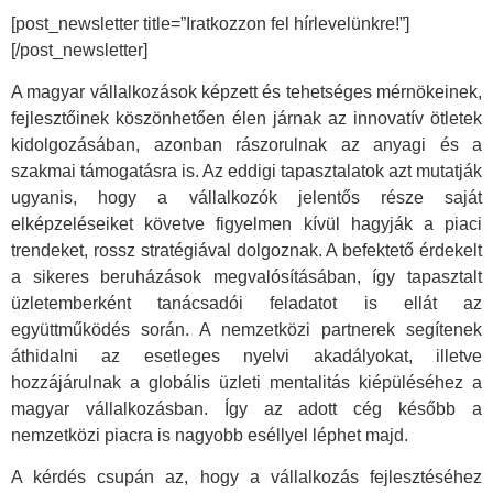
[post_newsletter title=”Iratkozzon fel hírlevelünkre!”]
[/post_newsletter]
A magyar vállalkozások képzett és tehetséges mérnökeinek,
fejlesztőinek köszönhetően élen járnak az innovatív ötletek
kidolgozásában, azonban rászorulnak az anyagi és a
szakmai támogatásra is. Az eddigi tapasztalatok azt mutatják
ugyanis, hogy a vállalkozók jelentős része saját
elképzeléseiket követve figyelmen kívül hagyják a piaci
trendeket, rossz stratégiával dolgoznak. A befektető érdekelt
a sikeres beruházások megvalósításában, így tapasztalt
üzletemberként tanácsadói feladatot is ellát az
együttműködés során. A nemzetközi partnerek segítenek
áthidalni az esetleges nyelvi akadályokat, illetve
hozzájárulnak a globális üzleti mentalitás kiépüléséhez a
magyar vállalkozásban. Így az adott cég később a
nemzetközi piacra is nagyobb eséllyel léphet majd.
A kérdés csupán az, hogy a vállalkozás fejlesztéséhez