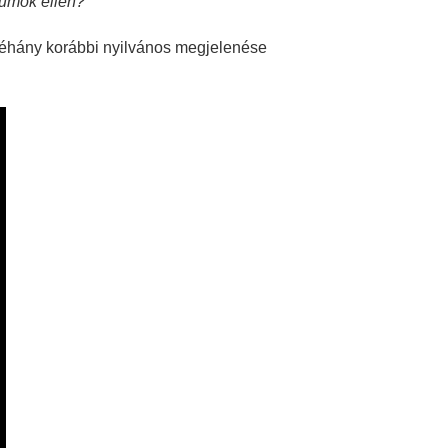
iumok ellen?
 néhány korábbi nyilvános megjelenése