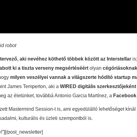
id robot
tervező, aki nevéhez köthető többek között az Interstellar
is
zabott ki a tiszta verseny megsértéséért
olyan
cégóriásokna
 hogy
milyen veszélyei vannak a világszerte hódító startup 
mint James Temperton, aki a
WIRED digitális szerkesztőjekén
meg az életünket, továbbá Antonio Garcia Martínez, a
Facebook 
t Mastermind Session-t is, ami egyedülálló lehetőséget kínál 
dalmi, kulturális és üzleti szempontból is.
e!”][/post_newsletter]