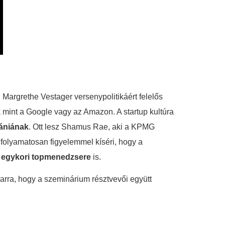
; Margrethe Vestager versenypolitikáért felelős
k
mint a Google vagy az Amazon. A startup kultúra
mániának
. Ott lesz Shamus Rae, aki a KPMG
t
folyamatosan figyelemmel kíséri, hogy a
egykori topmenedzsere
is.
arra, hogy a szeminárium résztvevői együtt