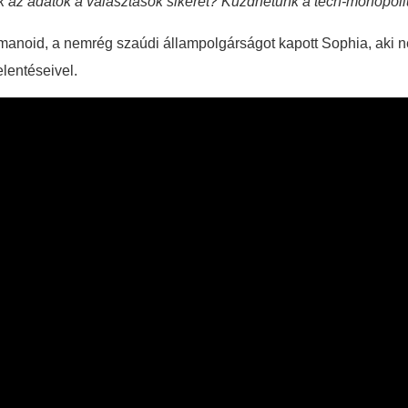
k az adatok a választások sikerét? Küzdhetünk a tech-monopól
, humanoid, a nemrég szaúdi állampolgárságot kapott Sophia, aki
elentéseivel.