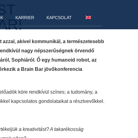
ST
NK
KARRIER
KAPCSOLAT
AR!
 azzal, akivel kommunikál, a természetesebb
g rendkívül nagy népszerűségnek örvendő
járól, Sophiáról. Ő egy humanoid robot, az
rkezik a Brain Bar jövőkonferencia
előadók köre rendkívül színes; a tudomány, a
teikkel kapcsolatos gondolataikat a résztvevőkkel.
tékeljük a kreativitást? A takarékosság