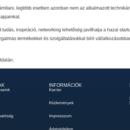
ámítani, legtöbb esetben azonban nem az alkalmazott techniká
apjainkat.
tudás, inspiráció, networking lehetőség javíthatja a hazai sta
, izgalmas termékekkel és szolgáltatásokkal bíró vállalkozásokban
ldalán.
AK
INFORMÁCIÓK
éseink
Karrier
Közlemények
hatóság
Impresszum
Adatvédelem