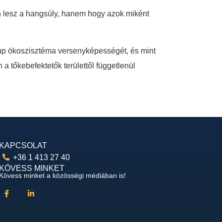
n lesz a hangsúly, hanem hogy azok miként
rtup ökoszisztéma versenyképességét, és mint
 a tőkebefektetők területtől függetlenül
KAPCSOLAT
+36 1 413 27 40
KÖVESS MINKET
Kövess minket a közösségi médiában is!