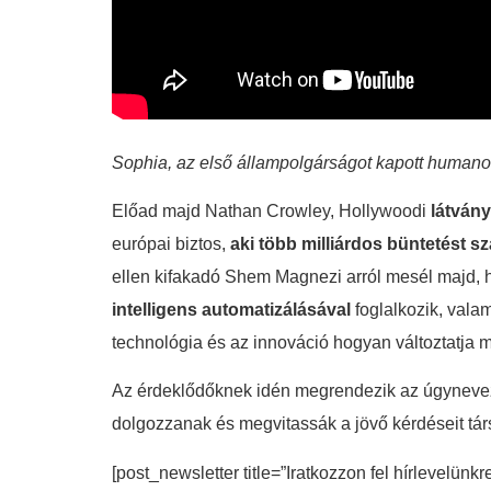
Sophia, az első állampolgárságot kapott humano
Előad majd Nathan Crowley, Hollywoodi
látvány
európai biztos,
aki több milliárdos büntetést s
ellen kifakadó Shem Magnezi arról mesél majd,
intelligens automatizálásával
foglalkozik, vala
technológia és az innováció hogyan változtatja 
Az érdeklődőknek idén megrendezik az úgynevezet
dolgozzanak és megvitassák a jövő kérdéseit társa
[post_newsletter title=”Iratkozzon fel hírlevelünkr