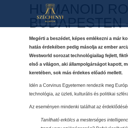
HUMANOID RO
BUDAPESTEN –
Megérti a beszédet, képes emlékezni a már ko
hatás érdekében pedig másolja az ember arci
Westworld sorozat technológiailag fejlett, fi
első a világon, aki állampolgárságot kapott,
keretében, sok más érdekes előadó mellett.
Idén a Corvinus Egyetemen rendezik meg Európa l
technológia, az üzleti, kulturális és politikai sz
Az eseményen mindenki találhat az érdeklődéséne
Tanítható erkölcs a mesterséges intelligenc