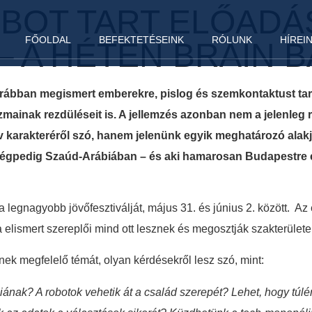
BOT TART ELŐADÁ
FŐOLDAL
BEFEKTETÉSEINK
RÓLUNK
HÍREI
 A HÉTEN BRAIN B
rábban megismert emberekre, pislog és szemkontaktust tart
zmainak rezdüléseit is. A jellemzés azonban nem a jelenle
ktív karakteréről szó, hanem jelenünk egyik meghatározó alak
 mégpedig Szaúd-Arábiában – és aki hamarosan Budapestre é
egnagyobb jövőfesztiválját, május 31. és június 2. között. Az 
féra elismert szereplői mind ott lesznek és megosztják szakterüle
k megfelelő témát, olyan kérdésekről lesz szó, mint:
iának? A robotok vehetik át a család szerepét? Lehet, hogy túlér