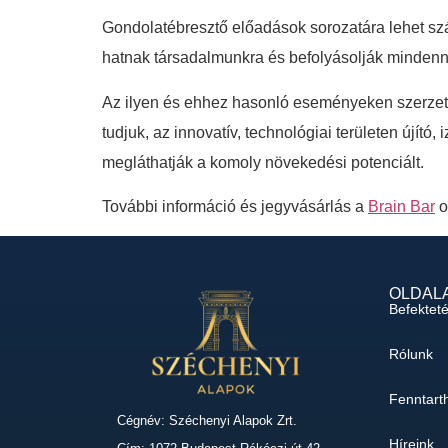
Gondolatébresztő előadások sorozatára lehet sz
hatnak társadalmunkra és befolyásolják mindenn
Az ilyen és ehhez hasonló eseményeken szerzett 
tudjuk, az innovatív, technológiai területen újító
megláthatják a komoly növekedési potenciált.
További információ és jegyvásárlás a
Brain Bar
o
OLDAL
Befektet
Rólunk
Fenntart
Cégnév: Széchenyi Alapok Zrt.
Híreink