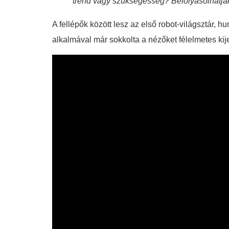
trend vagy szükségesség? Befolyásolhatjá
A fellépők között lesz az első robot-világsztár
alkalmával már sokkolta a nézőket félelmetes kij