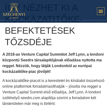
ÍGY NÉZHET KI A
KOCKÁZATITŐKE-
BEFEKTETÉSEK
TŐZSDÉJE
A 2018-as Venture Capital Summitot Jeff Lynn, a londoni
központú Seedrs társalapítójának előadása nyitotta ma
reggel. Nézzük, hogy látják Londonból az európai
kockázatitőke-piac jövőjét!
A kockázatitőke-piacot is a keresletet és kínálatot összehozó
online platformok forradalmasíthatják – jósolta ma reggel a
Venture Capital Summit első előadója, Jeff Lynn. A londoni
székhelyű seedrs.com alapítója szerint a forradalom két
társterületen már meg is történt: