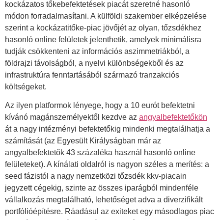
kockázatos tőkebefektetések piacát szeretné hasonló
módon forradalmasítani. A külföldi szakember elképzelése
szerint a kockázatitőke-piac jövőjét az olyan, tőzsdékhez
hasonló online felületek jelenthetik, amelyek minimálisra
tudják csökkenteni az információs aszimmetriákból, a
földrajzi távolságból, a nyelvi különbségekből és az
infrastruktúra fenntartásából származó tranzakciós
költségeket.
Az ilyen platformok lényege, hogy a 10 eurót befektetni
kívánó magánszemélyektől kezdve az
angyalbefektetőkön
át a nagy intézményi befektetőkig mindenki megtalálhatja a
számítását (az Egyesült Királyságban már az
angyalbefektetők 43 százaléka használ hasonló online
felületeket). A kínálati oldalról is nagyon széles a merítés: a
seed fázistól a nagy nemzetközi tőzsdék kkv-piacain
jegyzett cégekig, szinte az összes iparágból mindenféle
vállalkozás megtalálható, lehetőséget adva a diverzifikált
portfólióépítésre. Ráadásul az exiteket egy másodlagos piac