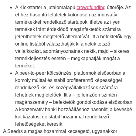
A Kickstarter a jutalomalapú
crowdfunding
úttörője. Az
ehhez hasonló felületek különösen az innovatív
termékekkel rendelkező startupok, illetve az ilyen
termékek iránt érdeklődő magánfektetők számára
jelenthetnek megfelelő alternatívát. Itt a befektetők egy
online listából választhatják ki a nekik tetsző
vállalkozást, adományozhatnak nekik, majd – sikeres
termékfejlesztés esetén – megkaphatják magát a
terméket.
A peer-to-peer kölcsönzési platformok elsősorban a
komoly múlttal és stabil profitteremtő képességgel
rendelkező kis- és középvállalkozások számára
lehetnek megfelelőek. Itt a – jellemzően szintén
magánszemély – befektetők gondolkodása elsősorban
a konzervatív banki hozzáálláshoz hasonlít, a kevésbé
kockázatos, de stabil hozammal rendelkező
lehetőségeket keresik.
A Seedrs a magas hozammal kecsegető, ugyanakkor