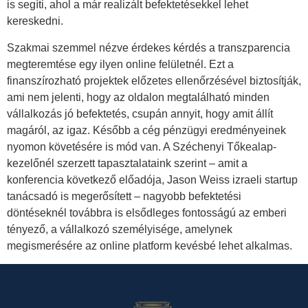
is segíti, ahol a már realizált befektetésekkel lehet
kereskedni.
Szakmai szemmel nézve érdekes kérdés a transzparencia
megteremtése egy ilyen online felületnél. Ezt a
finanszírozható projektek előzetes ellenőrzésével biztosítják,
ami nem jelenti, hogy az oldalon megtalálható minden
vállalkozás jó befektetés, csupán annyit, hogy amit állít
magáról, az igaz. Később a cég pénzügyi eredményeinek
nyomon követésére is mód van. A Széchenyi Tőkealap-
kezelőnél szerzett tapasztalataink szerint – amit a
konferencia következő előadója, Jason Weiss izraeli startup
tanácsadó is megerősített – nagyobb befektetési
döntéseknél továbbra is elsődleges fontosságú az emberi
tényező, a vállalkozó személyisége, amelynek
megismerésére az online platform kevésbé lehet alkalmas.