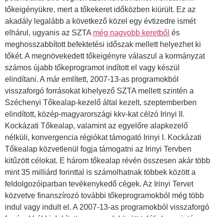
tőkeigényükre, mert a tőkekeret időközben kiürült. Ez az
akadály legalább a következő közel egy évtizedre ismét
elhárul, ugyanis az SZTA
még nagyobb keretből
és
meghosszabbított befektetési időszak mellett helyezhet ki
tőkét. A megnövekedett tőkeigényre válaszul a kormányzat
számos újabb tőkeprogramot indított el vagy készül
elindítani. A már említett, 2007-13-as programokból
visszaforgó forrásokat kihelyező SZTA mellett szintén a
Széchenyi Tőkealap-kezelő által kezelt, szeptemberben
elindított, közép-magyarországi kkv-kat célzó Irinyi II.
Kockázati Tőkealap, valamint az egyelőre alapkezelő
nélküli, konvergencia régiókat támogató Irinyi I. Kockázati
Tőkealap közvetlenül fogja támogatni az Irinyi Tervben
kitűzött célokat. E három tőkealap révén összesen akár több
mint 35 milliárd forinttal is számolhatnak többek között a
feldolgozóiparban tevékenykedő cégek. Az Irinyi Tervet
közvetve finanszírozó további tőkeprogramokból még több
indul vagy indult el. A 2007-13-as programokból visszaforgó