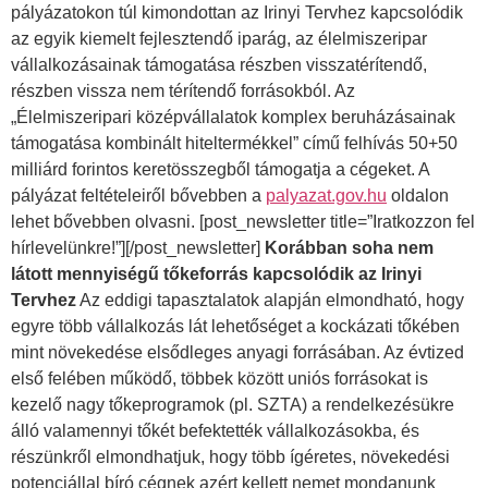
pályázatokon túl kimondottan az Irinyi Tervhez kapcsolódik
az egyik kiemelt fejlesztendő iparág, az élelmiszeripar
vállalkozásainak támogatása részben visszatérítendő,
részben vissza nem térítendő forrásokból. Az
„Élelmiszeripari középvállalatok komplex beruházásainak
támogatása kombinált hiteltermékkel” című felhívás 50+50
milliárd forintos keretösszegből támogatja a cégeket. A
pályázat feltételeiről bővebben a
palyazat.gov.hu
oldalon
lehet bővebben olvasni. [post_newsletter title=”Iratkozzon fel
hírlevelünkre!”][/post_newsletter]
Korábban soha nem
látott mennyiségű tőkeforrás kapcsolódik az Irinyi
Tervhez
Az eddigi tapasztalatok alapján elmondható, hogy
egyre több vállalkozás lát lehetőséget a kockázati tőkében
mint növekedése elsődleges anyagi forrásában. Az évtized
első felében működő, többek között uniós forrásokat is
kezelő nagy tőkeprogramok (pl. SZTA) a rendelkezésükre
álló valamennyi tőkét befektették vállalkozásokba, és
részünkről elmondhatjuk, hogy több ígéretes, növekedési
potenciállal bíró cégnek azért kellett nemet mondanunk