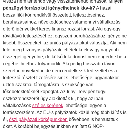
vissza nem térítendő vagy visszatérítendő források.
Milyen
pénzügyi forrásokat igényelhetnek kkv-k?
A hazai
beszállítói kör rendkívül összetett, fejlesztéseihez,
beruházásaihoz, növekedéséhez valamennyi vállalkozás
eltérő igényekkel keres finanszírozási forrást. Aki egy-egy
rövidtávú fejlesztéséhez, egyszeri beruházásához igényelne
kisebb összegeket, az uniós pályázatokat választja. Aki nem
felel meg bizonyos pályázati feltételeknek vagy nagyobb
összeget igényelne, de külső tulajdonost nem engedne be a
cégébe, hitelhez folyamodik. Aki pedig hosszabb távon
szeretne növekedni, de nem rendelkezik fedezettel és a
törlesztő részlet fizetésére sincs lehetősége, ugyanakkor
üzleti-szakmai támogatásra is szüksége van,
tőkebefektetőknél kopogtat. Az Irinyi Terv pénzügyi
eszközrendszerét úgy alakították ki, hogy az ipari
vállalkozások
széles körének
lehetősége legyen a
forrásszerzésre. Az EU-s pályázatok közül még több kiírás is
él,
őszi pályázati körképünkben
bővebben is bemutattuk
őket. A korábbi bejegyzésünkben említett GINOP-