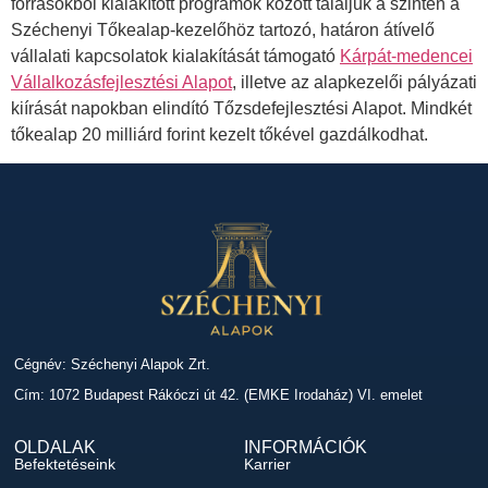
forrásokból kialakított programok között találjuk a szintén a
Széchenyi Tőkealap-kezelőhöz tartozó, határon átívelő
vállalati kapcsolatok kialakítását támogató
Kárpát-medencei
Vállalkozásfejlesztési Alapot
, illetve az alapkezelői pályázati
kiírását napokban elindító Tőzsdefejlesztési Alapot. Mindkét
tőkealap 20 milliárd forint kezelt tőkével gazdálkodhat.
Cégnév: Széchenyi Alapok Zrt.
Cím: 1072 Budapest Rákóczi út 42. (EMKE Irodaház) VI. emelet
OLDALAK
INFORMÁCIÓK
Befektetéseink
Karrier