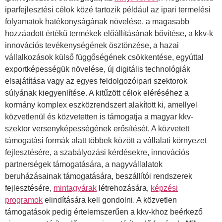
iparfejlesztési célok közé tartozik például az ipari termelési
folyamatok hatékonyságának növelése, a magasabb
hozzáadott értékű termékek előállításának bővítése, a kkv-k
innovációs tevékenységének ösztönzése, a hazai
vállalkozások külső függőségének csökkentése, egyúttal
exportképességük növelése, új digitális technológiák
elsajátítása vagy az egyes feldolgozóipari szektorok
súlyának kiegyenlítése. A kitűzött célok eléréséhez a
kormány komplex eszközrendszert alakított ki, amellyel
közvetlenül és közvetetten is támogatja a magyar kkv-
szektor versenyképességének erősítését. A közvetett
támogatási formák alatt többek között a vállalati környezet
fejlesztésére, a szabályozási kérdésekre, innovációs
partnerségek támogatására, a nagyvállalatok
beruházásainak támogatására, beszállítói rendszerek
fejlesztésére,
mintagyárak
létrehozására,
képzési
programok
elindítására kell gondolni. A közvetlen
támogatások pedig értelemszerűen a kkv-khoz beérkező