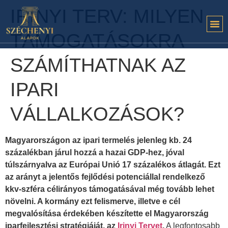
IRINYI TERV: MILYEN
TÁMOGATÁSOKRA
SZÁMÍTHATNAK AZ
IPARI
VÁLLALKOZÁSOK?
Magyarországon az ipari termelés jelenleg kb. 24
százalékban járul hozzá a hazai GDP-hez, jóval
túlszárnyalva az Európai Unió 17 százalékos átlagát. Ezt
az arányt a jelentős fejlődési potenciállal rendelkező
kkv-szféra célirányos támogatásával még tovább lehet
növelni. A kormány ezt felismerve, illetve e cél
megvalósítása érdekében készítette el Magyarország
iparfejlesztési stratégiáját, az
Irinyi Tervet
.
A legfontosabb