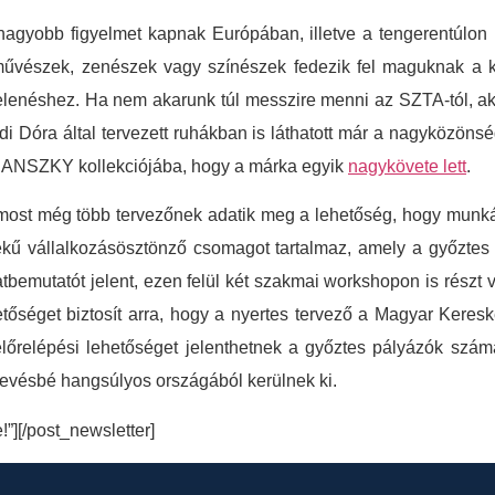
agyobb figyelmet kapnak Európában, illetve a tengerentúlon 
művészek, zenészek vagy színészek fedezik fel maguknak a k
enéshez. Ha nem akarunk túl messzire menni az SZTA-tól, akko
di Dóra által tervezett ruhákban is láthatott már a nagyközönsé
NSANSZKY kollekciójába, hogy a márka egyik
nagykövete lett
.
st még több tervezőnek adatik meg a lehetőség, hogy munkáira 
tékű vállalkozásösztönző csomagot tartalmaz, amely a győzt
bemutatót jelent, ezen felül két szakmai workshopon is részt 
etőséget biztosít arra, hogy a nyertes tervező a Magyar Kere
előrelépési lehetőséget jelenthetnek a győztes pályázók szám
kevésbé hangsúlyos országából kerülnek ki.
e!”][/post_newsletter]