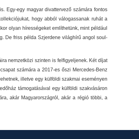
is. Egy-egy magyar divattervező számára fontos
ollekciójukat, hogy abból válogassanak ruhát a
r olyan hírességeket említhetünk, mint például
g. De friss példa Szjerdene világhírű angol soul-
nemzetközi szinten is felfigyeljenek. Két díjat
es csapat számára a 2017-es őszi Mercedes-Benz
vehetnek, illetve egy külföldi szakmai eseményen
skedőház támogatásával egy külföldi szakvásáron
ára, akár Magyarországról, akár a régió többi, a