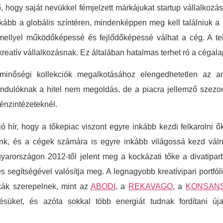
ző, hogy saját nevükkel fémjelzett márkájukat startup vállalkoz
nkább a globális színtéren, mindenképpen meg kell találniuk a k
mellyel működőképessé és fejlődőképessé válhat a cég. A 
eatív vállalkozásnak. Ez általában hatalmas terhet ró a cégalap
minőségi kollekciók megalkotásához elengedhetetlen az any
ndulóknak a hitel nem megoldás, de a piacra jellemző szezon
énzintézeteknél.
hír, hogy a tőkepiac viszont egyre inkább kezdi felkarolni őke
ünk, és a cégek számára is egyre inkább világossá kezd váln
gyarországon 2012-től jelent meg a kockázati tőke a divatipa
etés segítségével valósítja meg. A legnagyobb kreatívipari portf
rkák szerepelnek, mint az
ABODI
, a
REKAVAGO
, a
KONSAN
ésüket, és azóta sokkal több energiát tudnak fordítani új