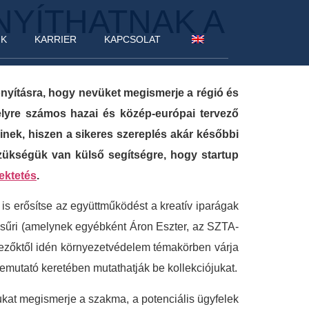
NYÍTHATNAK A
NK
KARRIER
KAPCSOLAT
onyításra, hogy nevüket megismerje a régió és
elyre számos hazai és közép-európai tervező
őinek, hiszen a sikeres szereplés akár későbbi
szükségük van külső segítségre, hogy startup
ektetés
.
is erősítse az együttműködést a kreatív iparágak
 zsűri (amelynek egyébként Áron Eszter, az SZTA-
vezőktől idén környezetvédelem témakörben várja
emutató keretében mutathatják be kollekciójukat.
ukat megismerje a szakma, a potenciális ügyfelek