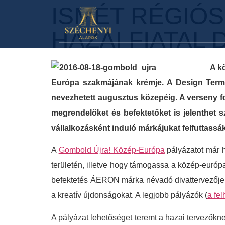
ISMÉT RÉGIÓS
HAZAI FIATAL
A k
Európa szakmájának krémje. A Design Termin
nevezhetett augusztus közepéig. A verseny fon
megrendelőket és befektetőket is jelenthet 
vállalkozásként induló márkájukat felfuttass
A
Gombold Újra! Közép-Európa
pályázatot már h
területén, illetve hogy támogassa a közép-európ
befektetés ÁERON márka névadó divattervezője i
a kreatív újdonságokat. A legjobb pályázók (
a fel
A pályázat lehetőséget teremt a hazai tervezőkn