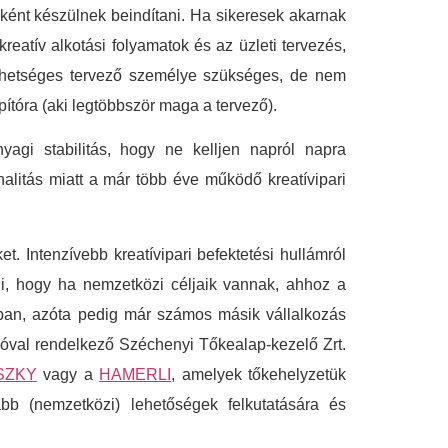
ásként készülnek beindítani. Ha sikeresek akarnak
reatív alkotási folyamatok és az üzleti tervezés,
tehetséges tervező személye szükséges, de nem
ítóra (aki legtöbbször maga a tervező).
agi stabilitás, hogy ne kelljen napról napra
alitás miatt a már több éve működő kreatívipari
t. Intenzívebb kreatívipari befektetési hullámról
i, hogy ha nemzetközi céljaik vannak, ahhoz a
rban, azóta pedig már számos másik vállalkozás
ólióval rendelkező Széchenyi Tőkealap-kezelő Zrt.
SZKY
vagy a
HAMERLI
, amelyek tőkehelyzetük
abb (nemzetközi) lehetőségek felkutatására és