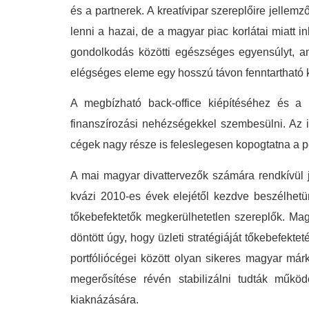
és a partnerek. A kreatívipar szereplőire jellem
lenni a hazai, de a magyar piac korlátai miatt i
gondolkodás közötti egészséges egyensúlyt, a
elégséges eleme egy hosszú távon fenntartható kr
A megbízható back-office kiépítéséhez és a 
finanszírozási nehézségekkel szembesülni. Az i
cégek nagy része is feleslegesen kopogtatna a p
A mai magyar divattervezők számára rendkívül jó 
kvázi 2010-es évek elejétől kezdve beszélhet
tőkebefektetők megkerülhetetlen szereplők. Ma
döntött úgy, hogy üzleti stratégiáját tőkebefekt
portfóliócégei között olyan sikeres magyar má
megerősítése révén stabilizálni tudták működ
kiaknázására.