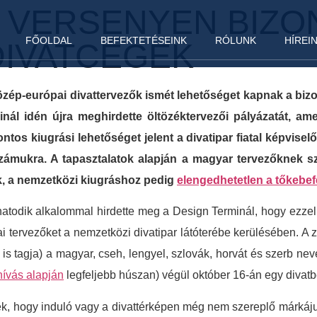
 VERSENYEN BIZO
FŐOLDAL
BEFEKTETÉSEINK
RÓLUNK
HÍREI
 DIVATCÉGEK
özép-európai divattervezők ismét lehetőséget kapnak a biz
ál idén újra meghirdette öltözéktervezői pályázatát, am
tos kiugrási lehetőséget jelent a divatipar fiatal képvisel
számukra. A tapasztalatok alapján a magyar tervezőknek 
ák, a nemzetközi kiugráshoz pedig
elengedhetetlen a tőkebef
atodik alkalommal hirdette meg a Design Terminál, hogy ezzel 
ai tervezőket a nemzetközi divatipar látóterébe kerülésében. A
s tagja) a magyar, cseh, lengyel, szlovák, horvát és szerb ne
hívás alapján
legfeljebb húszan) végül október 16-án egy divatb
ek, hogy induló vagy a divattérképen még nem szereplő márkáj