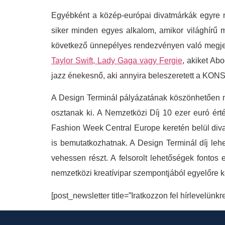
Egyébként a közép-európai divatmárkák egyre n
siker minden egyes alkalom, amikor világhírű 
következő ünnepélyes rendezvényen való megjel
Taylor Swift, Lady Gaga vagy Fergie
, akiket Abo
jazz énekesnő, aki annyira beleszeretett a KO
A Design Terminál pályázatának köszönhetően mo
osztanak ki. A Nemzetközi Díj 10 ezer euró ér
Fashion Week Central Europe keretén belül divat
is bemutatkozhatnak. A Design Terminál díj leh
vehessen részt. A felsorolt lehetőségek fontos 
nemzetközi kreatívipar szempontjából egyelőre 
[post_newsletter title=”Iratkozzon fel hírlevelünkr