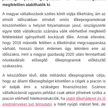
megfelelően alakíthatók ki.
A magyar vállalkozások széles körét sújtja tőkehiány, ám az
elmúlt időszakban elindult uniós tőkeprogramoknak
köszönhetően a helyzet folyamatosan javul, országszerte
egyre több vállalkozás számára válik elérhetővé megfelelő
feltételekkel igényelhető kockázati tőke. Annak ellenére,
hogy 2016 második felében a tőkekínálat megcsappanása
várható, hosszú távon érdemes úgy tekinteni erre az
időszakra, mint a magyar gazdaság 2020 utáni fenntartható
növekedését elősegítő tőkeprogramok előkészítő
szakaszára.
A készülőben lévő, több milliárdos tőkeprogramok célja,
hogy az állami tőkesegítséget követően a cégek a piacon is
el tudják érni a szükséges finanszírozást. Számos
vállalkozásnál ugyanis például csak akkor jöhetnek szóba a
piacon elérhető hitelkonstrukciók, ha
stabil tőkehátteret és jó
eredményeket tud felmutatni
a hitelt nyújtó intézet felé, de