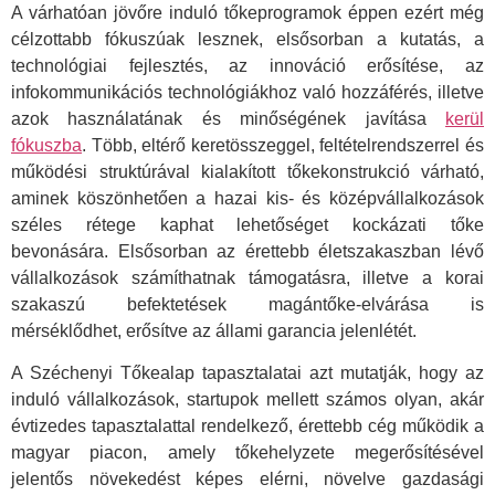
A várhatóan jövőre induló tőkeprogramok éppen ezért még
célzottabb fókuszúak lesznek, elsősorban a kutatás, a
technológiai fejlesztés, az innováció erősítése, az
infokommunikációs technológiákhoz való hozzáférés, illetve
azok használatának és minőségének javítása
kerül
fókuszba
. Több, eltérő keretösszeggel, feltételrendszerrel és
működési struktúrával kialakított tőkekonstrukció várható,
aminek köszönhetően a hazai kis- és középvállalkozások
széles rétege kaphat lehetőséget kockázati tőke
bevonására. Elsősorban az érettebb életszakaszban lévő
vállalkozások számíthatnak támogatásra, illetve a korai
szakaszú befektetések magántőke-elvárása is
mérséklődhet, erősítve az állami garancia jelenlétét.
A Széchenyi Tőkealap tapasztalatai azt mutatják, hogy az
induló vállalkozások, startupok mellett számos olyan, akár
évtizedes tapasztalattal rendelkező, érettebb cég működik a
magyar piacon, amely tőkehelyzete megerősítésével
jelentős növekedést képes elérni, növelve gazdasági