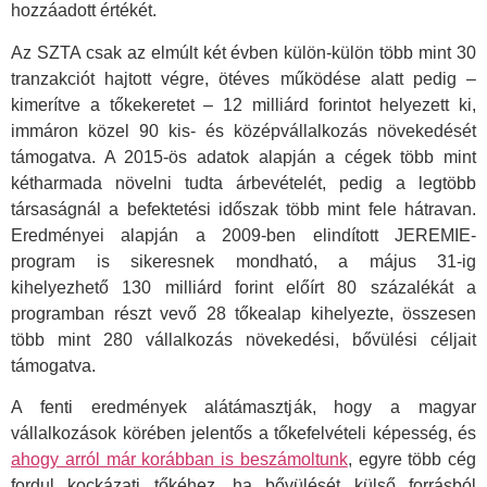
hozzáadott értékét.
Az SZTA csak az elmúlt két évben külön-külön több mint 30
tranzakciót hajtott végre, ötéves működése alatt pedig –
kimerítve a tőkekeretet – 12 milliárd forintot helyezett ki,
immáron közel 90 kis- és középvállalkozás növekedését
támogatva. A 2015-ös adatok alapján a cégek több mint
kétharmada növelni tudta árbevételét, pedig a legtöbb
társaságnál a befektetési időszak több mint fele hátravan.
Eredményei alapján a 2009-ben elindított JEREMIE-
program is sikeresnek mondható, a május 31-ig
kihelyezhető 130 milliárd forint előírt 80 százalékát a
programban részt vevő 28 tőkealap kihelyezte, összesen
több mint 280 vállalkozás növekedési, bővülési céljait
támogatva.
A fenti eredmények alátámasztják, hogy a magyar
vállalkozások körében jelentős a tőkefelvételi képesség, és
ahogy arról már korábban is beszámoltunk
, egyre több cég
fordul kockázati tőkéhez, ha bővülését külső forrásból