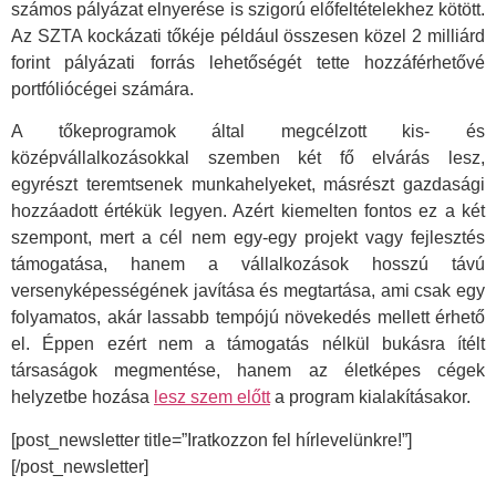
számos pályázat elnyerése is szigorú előfeltételekhez kötött.
Az SZTA kockázati tőkéje például összesen közel 2 milliárd
forint pályázati forrás lehetőségét tette hozzáférhetővé
portfóliócégei számára.
A tőkeprogramok által megcélzott kis- és
középvállalkozásokkal szemben két fő elvárás lesz,
egyrészt teremtsenek munkahelyeket, másrészt gazdasági
hozzáadott értékük legyen. Azért kiemelten fontos ez a két
szempont, mert a cél nem egy-egy projekt vagy fejlesztés
támogatása, hanem a vállalkozások hosszú távú
versenyképességének javítása és megtartása, ami csak egy
folyamatos, akár lassabb tempójú növekedés mellett érhető
el. Éppen ezért nem a támogatás nélkül bukásra ítélt
társaságok megmentése, hanem az életképes cégek
helyzetbe hozása
lesz szem előtt
a program kialakításakor.
[post_newsletter title=”Iratkozzon fel hírlevelünkre!”]
[/post_newsletter]