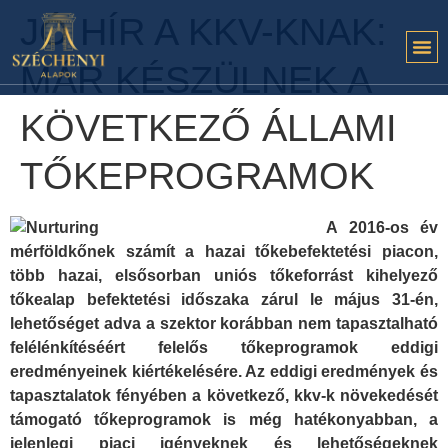
JÓ HÍR A KKV-KNAK:
MÁR KÉSZÜLNEK A
KÖVETKEZŐ ÁLLAMI
TŐKEPROGRAMOK
A 2016-os év
mérföldkőnek számít a hazai tőkebefektetési piacon,
több hazai, elsősorban uniós tőkeforrást kihelyező
tőkealap befektetési időszaka zárul le május 31-én,
lehetőséget adva a szektor korábban nem tapasztalható
felélénkítéséért felelős tőkeprogramok eddigi
eredményeinek kiértékelésére. Az eddigi eredmények és
tapasztalatok fényében a következő, kkv-k növekedését
támogató tőkeprogramok is még hatékonyabban, a
jelenlegi piaci igényeknek és lehetőségeknek