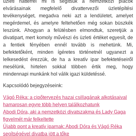
üzleti háttérrel mi is segítsük a nemzetközi piacok
elvárásainak megfelelő divattervezői üzletépítési
tevékenységet, megadva neki azt a lendületet, amelyet
megérdemel, és amelyre feltehetően még sokan büszkék
leszünk. Ahogyan a felütésben elmondtuk, szeretjük a
divatipart, mert komoly művészi és üzleti értéket egyesít, de
a fentiek fényében ennél tovább is mehetünk. Mi,
befektetőként, minden ígéretes történetnél ugyanezt a
lelkesedést érezzük, de ha a kreatív ipar befektetéseiről
mesélünk, hirtelen sokkal többen értik meg, hogy
mindennapi munkánk hol válik igazi küldetéssé.
Kapcsolódó bejegyzéseink:
Vágó Réka: a cipőtervezés hazai csillagának alkotásaival
hamarosan egyre több helyen találkozhatunk
Abodi Dóra, aki a nemzetközi divatszakma és Lady Gaga
figyelmét már felkeltette
Újabb pont a kreatív iparnak: Abodi Dóra és Vágó Réka
segítségével divatba jött a tőke