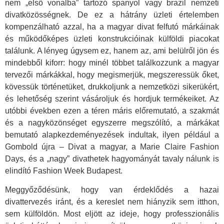
nem „első vonalba” tartozó spanyol vagy brazil nemzeti
divatközösségnek. De ez a hátrány üzleti értelemben
kompenzálható azzal, ha a magyar divat felfutó márkáinak
és működőképes üzleti konstrukcióinak külföldi piacokat
találunk. A lényeg úgysem ez, hanem az, ami belülről jön és
mindebből kiforr: hogy minél többet találkozzunk a magyar
tervezői márkákkal, hogy megismerjük, megszeressük őket,
kövessük történetüket, drukkoljunk a nemzetközi sikerükért,
és lehetőség szerint vásároljuk és hordjuk termékeiket. Az
utóbbi években ezen a téren máris előremutató, a szakmát
és a nagyközönséget egyszerre megszólító, a márkákat
bemutató alapkezdeményezések indultak, ilyen például a
Gombold újra – Divat a magyar, a Marie Claire Fashion
Days, és a „nagy” divathetek hagyományát tavaly nálunk is
elindító Fashion Week Budapest.
Meggyőződésünk, hogy van érdeklődés a hazai
divattervezés iránt, és a kereslet nem hiányzik sem itthon,
sem külföldön. Most eljött az ideje, hogy professzionális