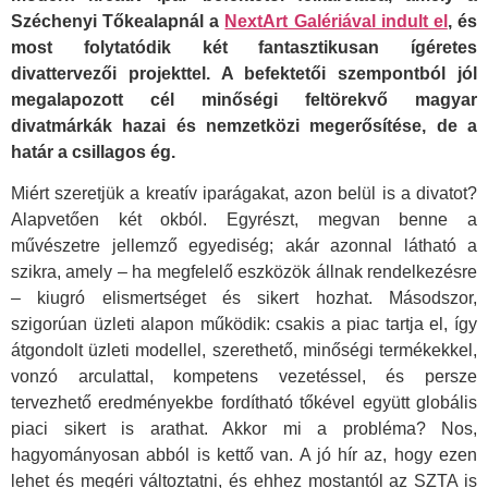
Széchenyi Tőkealapnál a
NextArt Galériával indult el
, és
most folytatódik két fantasztikusan ígéretes
divattervezői projekttel. A befektetői szempontból jól
megalapozott cél minőségi feltörekvő magyar
divatmárkák hazai és nemzetközi megerősítése, de a
határ a csillagos ég.
Miért szeretjük a kreatív iparágakat, azon belül is a divatot?
Alapvetően két okból. Egyrészt, megvan benne a
művészetre jellemző egyediség; akár azonnal látható a
szikra, amely – ha megfelelő eszközök állnak rendelkezésre
– kiugró elismertséget és sikert hozhat. Másodszor,
szigorúan üzleti alapon működik: csakis a piac tartja el, így
átgondolt üzleti modellel, szerethető, minőségi termékekkel,
vonzó arculattal, kompetens vezetéssel, és persze
tervezhető eredményekbe fordítható tőkével együtt globális
piaci sikert is arathat. Akkor mi a probléma? Nos,
hagyományosan abból is kettő van. A jó hír az, hogy ezen
lehet és megéri változtatni, és ehhez mostantól az SZTA is