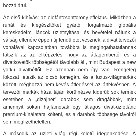
hozzájárul.
Az első kihívás: az elefántcsonttorony-effektus. Miközben a
ruhát és kiegészítőket gyártó, forgalmazó globális
kereskedelmi láncok üzletnyitásai és bevételei nálunk a
válság ellenére éppen új lendületet vesznek, a divat tervezői
vonalával kapcsolatban továbbra is megingathatatlannak
látszik az az elképzelés, hogy az átlagembertől és a
divatkövetők többségétől távolabb áll, mint Budapest a new
york-i divathéttől. Ez azonban nem így van. Rengeteg
fokozat létezik az olcsó tömegáru és a luxus-világmárkák
között, méghozzá nem kevés átfedéssel az árfekvésben. A
tervezői márkák háza táján körülnézve kiderül: sok termék
esetében a „dizájner” darabok sem drágábbak, mint
amennyit sokan hajlamosak egy átlagos divat-üzletlánc
prémium-kínálatára költeni, és a darabok többsége távolról
sem megfizethetetlen.
A második az üzleti világ régi keletű idegenkedése. A