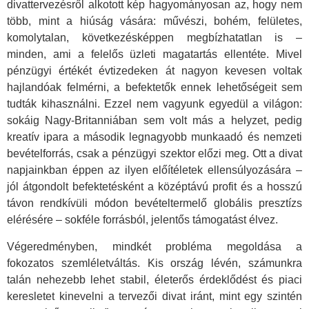
divattervezésről alkotott kép hagyományosan az, hogy nem
több, mint a hiúság vására: művészi, bohém, felületes,
komolytalan, következésképpen megbízhatatlan is –
minden, ami a felelős üzleti magatartás ellentéte. Mivel
pénzügyi értékét évtizedeken át nagyon kevesen voltak
hajlandóak felmérni, a befektetők ennek lehetőségeit sem
tudták kihasználni. Ezzel nem vagyunk egyedül a világon:
sokáig Nagy-Britanniában sem volt más a helyzet, pedig
kreatív ipara a második legnagyobb munkaadó és nemzeti
bevételforrás, csak a pénzügyi szektor előzi meg. Ott a divat
napjainkban éppen az ilyen előítéletek ellensúlyozására –
jól átgondolt befektetésként a középtávú profit és a hosszú
távon rendkívüli módon bevételtermelő globális presztízs
elérésére – sokféle forrásból, jelentős támogatást élvez.
Végeredményben, mindkét probléma megoldása a
fokozatos szemléletváltás. Kis ország lévén, számunkra
talán nehezebb lehet stabil, életerős érdeklődést és piaci
keresletet kinevelni a tervezői divat iránt, mint egy szintén