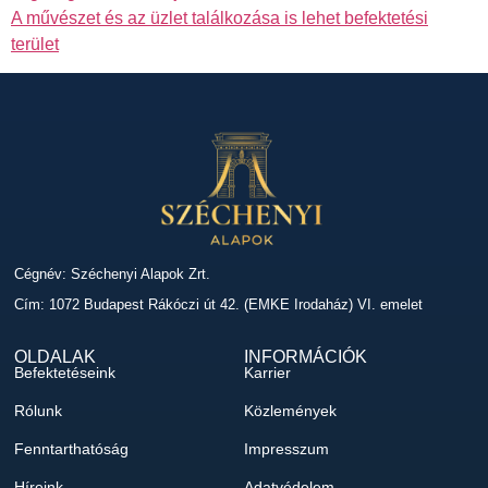
A művészet és az üzlet találkozása is lehet befektetési
terület
Cégnév: Széchenyi Alapok Zrt.
Cím: 1072 Budapest Rákóczi út 42. (EMKE Irodaház) VI. emelet
OLDALAK
INFORMÁCIÓK
Befektetéseink
Karrier
Rólunk
Közlemények
Fenntarthatóság
Impresszum
Híreink
Adatvédelem