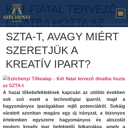
KÉT FIATAL TERVEZŐ
DIVATBA HOZTA AZ
SZTA-T, AVAGY MIÉRT
SZERETJÜK A
KREATÍV IPART?
A hazai tőkebefektetések kapcsán az utóbbi években
sok szó esett a technológiai iparról, majd a
hagyományos iparágakban rejlő potenciálról. Sokáig
váratott azonban magára egy új irányzat, a bizonyos
értelemben egyszerre hagyományos és abszolút
modern kreatív ipar befektetői felkarolása, amely a