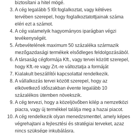
biztosítani a hitel mögé.
A cég legalább 5 főt foglalkoztat, vagy kétéves
tervében szerepel, hogy foglalkoztatottjainak száma
eléri ezt a számot.
A cég valamelyik hagyományos iparágban végzi
tevékenységét.
Árbevételének maximum 50 százaléka származik
mezőgazdasági termékek elsődleges feldolgozásából.
A társaság cégformája Kft., vagy tervei között szerepel,
hogy Kft.-re vagy Zrt.-re változtatja a formáját
Kialakult beszállítói kapcsolattal rendelkezik.
A vállalkozás tervei között szerepel, hogy az
elkövetkező időszakban évente legalább 10
százalékos ütemben növekszik.
A cég tervezi, hogy a közeljövőben kilép a nemzetközi
piacra, vagy új termékkel találja meg a hazai piacot.
A cég rendelkezik olyan menedzsmenttel, amely képes
végrehajtani a fejlesztési és stratégiai terveket, azaz
nincs szüksége inkubálásra.