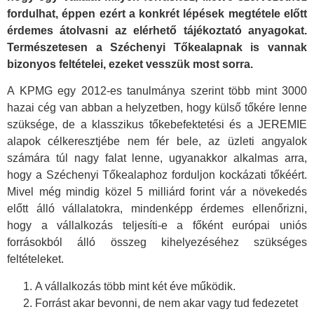
fordulhat, éppen ezért a konkrét lépések megtétele előtt
érdemes átolvasni az elérhető tájékoztató anyagokat.
Természetesen a Széchenyi Tőkealapnak is vannak
bizonyos feltételei, ezeket vesszük most sorra.
A KPMG egy 2012-es tanulmánya szerint több mint 3000
hazai cég van abban a helyzetben, hogy külső tőkére lenne
szüksége, de a klasszikus tőkebefektetési és a JEREMIE
alapok célkeresztjébe nem fér bele, az üzleti angyalok
számára túl nagy falat lenne, ugyanakkor alkalmas arra,
hogy a Széchenyi Tőkealaphoz forduljon kockázati tőkéért.
Mivel még mindig közel 5 milliárd forint vár a növekedés
előtt álló vállalatokra, mindenképp érdemes ellenőrizni,
hogy a vállalkozás teljesíti-e a főként európai uniós
forrásokból álló összeg kihelyezéséhez szükséges
feltételeket.
A vállalkozás több mint két éve működik.
Forrást akar bevonni, de nem akar vagy tud fedezetet