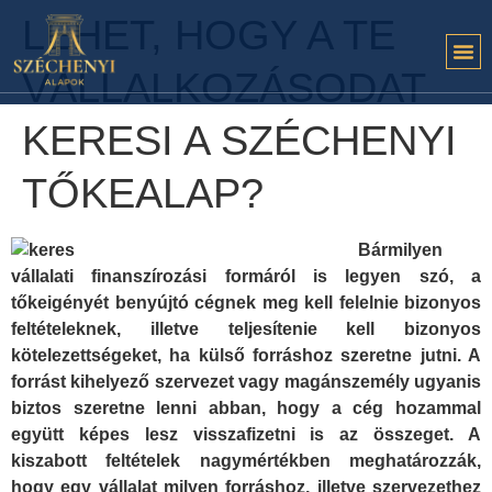
LEHET, HOGY A TE
VÁLLALKOZÁSODAT
KERESI A SZÉCHENYI
TŐKEALAP?
Bármilyen
vállalati finanszírozási formáról is legyen szó, a
tőkeigényét benyújtó cégnek meg kell felelnie bizonyos
feltételeknek, illetve teljesítenie kell bizonyos
kötelezettségeket, ha külső forráshoz szeretne jutni. A
forrást kihelyező szervezet vagy magánszemély ugyanis
biztos szeretne lenni abban, hogy a cég hozammal
együtt képes lesz visszafizetni is az összeget. A
kiszabott feltételek nagymértékben meghatározzák,
hogy egy vállalat milyen forráshoz, illetve szervezethez