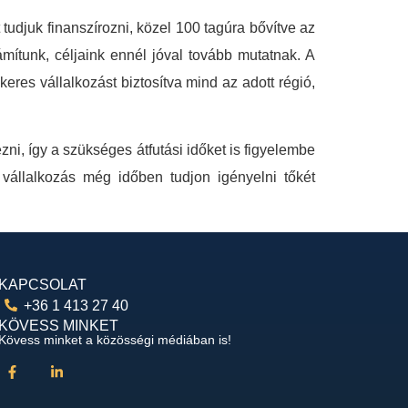
 tudjuk finanszírozni, közel 100 tagúra bővítve az
mítunk, céljaink ennél jóval tovább mutatnak. A
eres vállalkozást biztosítva mind az adott régió,
ni, így a szükséges átfutási időket is figyelembe
 vállalkozás még időben tudjon igényelni tőkét
KAPCSOLAT
+36 1 413 27 40
KÖVESS MINKET
Kövess minket a közösségi médiában is!