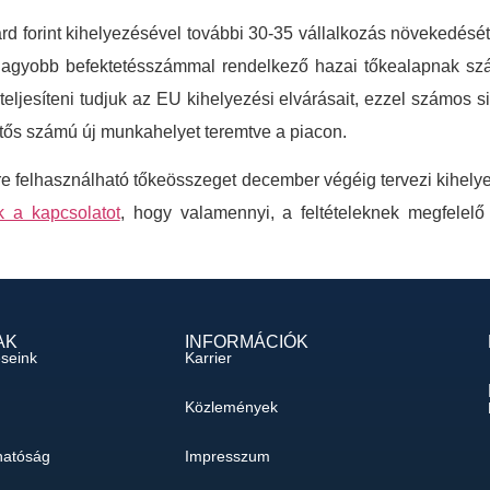
iárd forint kihelyezésével további 30-35 vállalkozás növekedését
gnagyobb befektetésszámmal rendelkező hazai tőkealapnak szá
eljesíteni tudjuk az EU kihelyezési elvárásait, ezzel számos sik
ntős számú új munkahelyet teremtve a piacon.
e felhasználható tőkeösszeget december végéig tervezi kihelyez
k a kapcsolatot
, hogy valamennyi, a feltételeknek megfelelő
AK
INFORMÁCIÓK
éseink
Karrier
Közlemények
hatóság
Impresszum