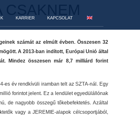
A CSAKNEM
NK
KARRIER
KAPCSOLAT
geinek számát az elmúlt évben. Összesen 32
gött. A 2013-ban indított, Európai Unió által
t. Mindez összesen már 8,7 milliárd forint
-es év rendkívüli iramban telt az SZTA-nál. Egy
millió forintot jelent. Ez a lendület egyedülállónak
mú, de nagyobb összegű tőkebefektetés. Azáltal
ktetők vagy a JEREMIE-alapok célcsoportjából,