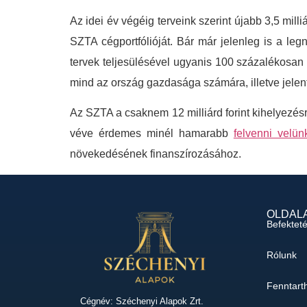
Az idei év végéig terveink szerint újabb 3,5 mill
SZTA cégportfólióját. Bár már jelenleg is a le
tervek teljesülésével ugyanis 100 százalékosan t
mind az ország gazdasága számára, illetve jele
Az SZTA a csaknem 12 milliárd forint kihelyezésr
véve érdemes minél hamarabb
felvenni velün
növekedésének finanszírozásához.
OLDAL
Befektet
Rólunk
Fenntart
Cégnév: Széchenyi Alapok Zrt.