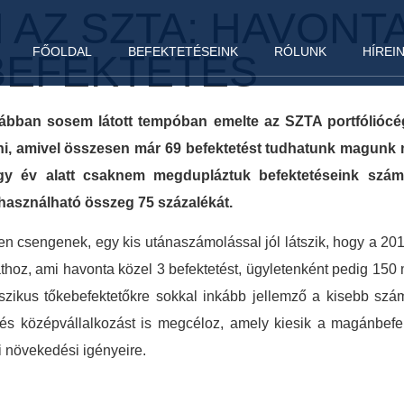
 AZ SZTA: HAVONT
FŐOLDAL
BEFEKTETÉSEINK
RÓLUNK
HÍREI
BEFEKTETÉS
ábban sosem látott tempóban emelte az SZTA portfóliócé
, amivel összesen már 69 befektetést tudhatunk magunk mö
gy év alatt csaknem megdupláztuk befektetéseink számá
felhasználható összeg 75 százalékát.
 csengenek, egy kis utánaszámolással jól látszik, hogy a 2014
lalathoz, ami havonta közel 3 befektetést, ügyletenként pedig 150 
szikus tőkebefektetőkre sokkal inkább jellemző a kisebb szá
és középvállalkozást is megcéloz, amely kiesik a magánbefe
 növekedési igényeire.