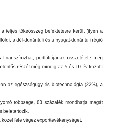
teljes tőkeösszeg befektetésre került (ilyen a
ldi, a dél-dunántúli és a nyugat-dunántúli régió
inanszírozhat, portfóliójának összetétele még
 jelentős részét még mindig az 5 és 10 év közötti
nyban az egészségügy és biotechnológia (22%), a
lnyomó többsége, 83 százalék mondhatja magát
s beletartozik.
k közel fele végez exporttevékenységet.