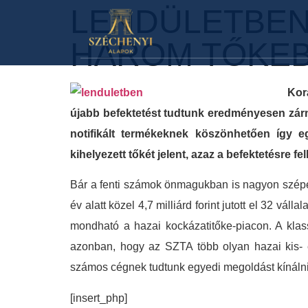
LENDÜLETBEN
HÁROM TŐKE
Kor
újabb befektetést tudtunk eredményesen zárni
notifikált termékeknek köszönhetően így e
kihelyezett tőkét jelent, azaz a befektetésre 
Bár a fenti számok önmagukban is nagyon szépen
év alatt közel 4,7 milliárd forint jutott el 32 vál
mondható a hazai kockázatitőke-piacon. A klas
azonban, hogy az SZTA több olyan hazai kis- 
számos cégnek tudtunk egyedi megoldást kínálni
[insert_php]