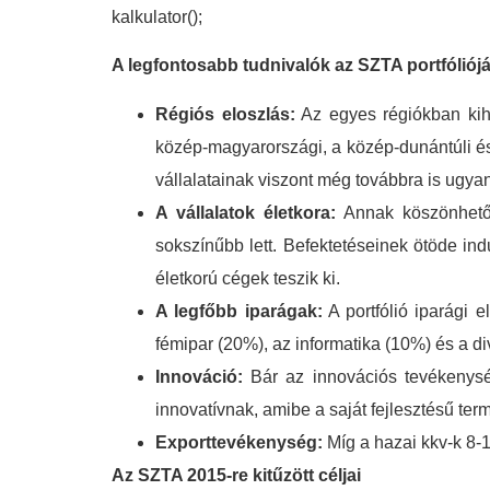
kalkulator();
A legfontosabb tudnivalók az SZTA portfóliójá
Régiós eloszlás:
Az egyes régiókban kihe
közép-magyarországi, a közép-dunántúli és 
vállalatainak viszont még továbbra is ugy
A vállalatok életkora:
Annak köszönhetően
sokszínűbb lett. Befektetéseinek ötöde indu
életkorú cégek teszik ki.
A legfőbb iparágak:
A portfólió iparági 
fémipar (20%), az informatika (10%) és a di
Innováció:
Bár az innovációs tevékenysé
innovatívnak, amibe a saját fejlesztésű term
Exporttevékenység:
Míg a hazai kkv-k 8-1
Az SZTA 2015-re kitűzött céljai