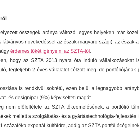
ról
lyezett összegek aránya változó; egyes helyeken már közel a 
látványos növekedéssel az észak-magyarországi), az észak-alfö
anúgy
érdemes tőkét igényelni az SZTA-tól
.
, hogy az SZTA 2013 nyara óta induló vállalkozásokat is f
ló, legfeljebb 2 éves vállalatot célzott meg, de portfóliójának
eloszlása is rendkívül sokrétű, ezen belül a legnagyobb ará
vat- és designipar (9%) képviselteti magát.
g nem előfeltétele az SZTA tőkeemelésének, a portfólió tú
ékek mellett a szolgáltatás- és a gyártástechnológia-fejlesztés i
1 százaléka exportál külföldre, addig az SZTA portfóliócégeine