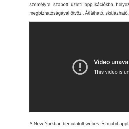
személyre szabott üzleti applikációkba helye
megbízhatóságával ötvözi. Átlátható, skálázható, 
A New Yorkban bemutatott webes és mobil applik