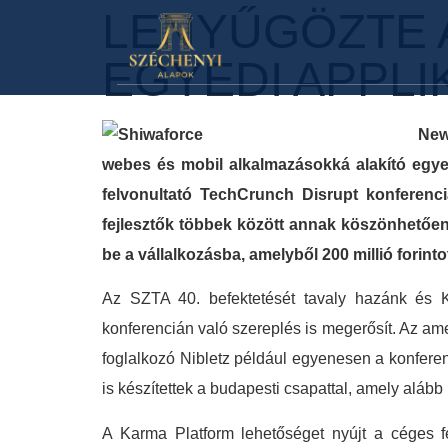
LENYŰGÖZTE 
EGYEDI APPLI
New
webes és mobil alkalmazásokká alakító egyedi 
felvonultató TechCrunch Disrupt konferenc
fejlesztők többek között annak köszönhetően
be a vállalkozásba, amelyből 200 millió forinto
Az SZTA 40. befektetését tavaly hazánk és
konferencián való szereplés is megerősít. Az amer
foglalkozó Nibletz például egyenesen a konferenc
is készítettek a budapesti csapattal, amely aláb
A Karma Platform lehetőséget nyújt a céges f