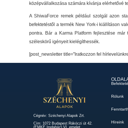
középvállalkozása számára kívánja elérhetővé te
A ShiwaForce remek például szolgál azon start
befektetéstől a termék New York-i kiállításon va
pontra. Bár a Karma Platform fejlesztése már
széleskörű igényeit kielégíthessék.
[post_newsletter title=”Iratkozzon fel hírlevelünkr
OLDAL
Befektet
Rólunk
Fenntart
Cégnév: Széchenyi Alapok Zrt.
Híreink
Cím: 1072 Budapest Rákóczi út 42.
(EMKE Irodaház) VI. emelet