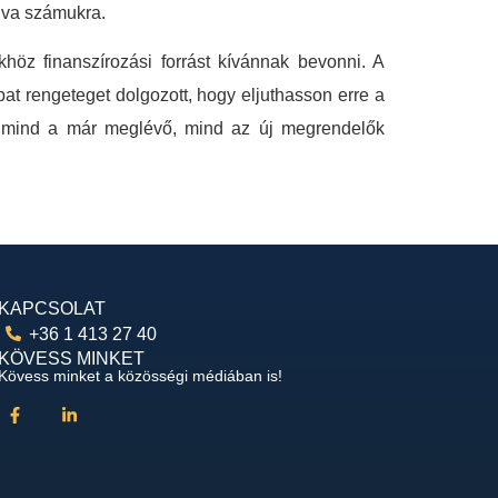
álva számukra.
höz finanszírozási forrást kívánnak bevonni. A
pat rengeteget dolgozott, hogy eljuthasson erre a
gy mind a már meglévő, mind az új megrendelők
KAPCSOLAT
+36 1 413 27 40
KÖVESS MINKET
Kövess minket a közösségi médiában is!