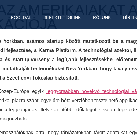
AZ AMERIKAIAKAT 
FŐOLDAL
BEFEKTETÉSEINK
RÓLUNK
HÍREI
KÁCIÓJA
 Yorkban, számos startup között mutatkozott be a magy
fejlesztése, a Karma Platform. A technológiai szektor, ill
ia és startup-verseny a legújabb fejlesztésekbe, előrem
 mutathatják be terméküket New Yorkban, hogy tavaly össze
t a Széchenyi Tőkealap biztosított.
 Közép-Európa egyik
leggyorsabban növekvő technológiai vál
ikai piacra szánt, egyelőre béta verzióban tesztelhető applikác
ia legjobbjának, illetve az utóbbi idők legötletesebb, legered
b megnézhető.
elhasználóknak arra, hogy táblázatokban tárolt adataikat e