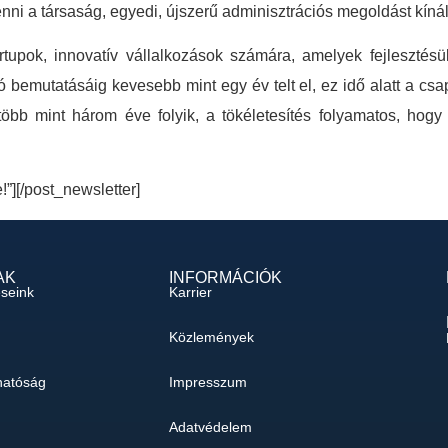
nni a társaság, egyedi, újszerű adminisztrációs megoldást kín
upok, innovatív vállalkozások számára, amelyek fejlesztésük
ló bemutatásáig kevesebb mint egy év telt el, ez idő alatt a csa
 több mint három éve folyik, a tökéletesítés folyamatos, ho
e!”][/post_newsletter]
AK
INFORMÁCIÓK
éseink
Karrier
Közlemények
hatóság
Impresszum
Adatvédelem