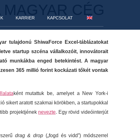
A MAGYAR CÉG
NK
KARRIER
KAPCSOLAT
ar tulajdonú ShiwaForce Excel-táblázatokat
etve startup szcéna vállalkozóit, innovátorait
utató munkákba enged betekintést. A magyar
sen 365 millió forint kockázati tőkét vontak
lalata
ként mutattuk be, amelyet a New York-i
ió sikert aratott szakmai körökben, a startupokkal
etibb projektjének
nevezte
. Egy rövid videóinterjút
gyszerű
drag & drop
(„fogd és vidd”) módszerrel