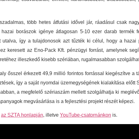
zadalmas, több hetes átfutási idővel jár, ráadásul csak na
g a hazai borászok igénye átlagosan 5-10 ezer darab termék f
lt utalva, így a tulajdonosok azt tűzték ki célul, hogy a hazai
 keresett az Eno-Pack Kft. pénzügyi forrást, amelynek segíts
retéhez illeszkedő kisebb szériában, rugalmasabban szolgálhat
y ősszel érkezett 49,9 millió forintos forrással kiegészítve a t
sztések, így a saját nyomdai üzemegységének kialakítása előtt S
abban, a megfelelő szériaszám mellett szolgálhatja ki meglév
apanyagok megvásárlása is a fejlesztési projekt részét képezi.
,
az SZTA honlapján
, illetve
YouTube-csatornánkon
is.