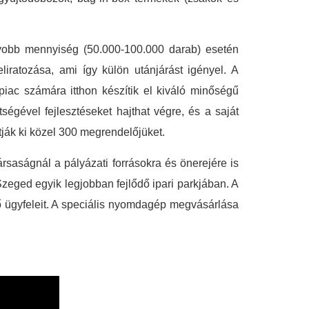
gyobb mennyiség (50.000-100.000 darab) esetén
eliratozása, ami így külön utánjárást igényel. A
 piac számára itthon készítik el kiváló minőségű
égével fejlesztéseket hajthat végre, és a saját
ják ki közel 300 megrendelőjüket.
ársaságnál a pályázati forrásokra és önerejére is
zeged egyik legjobban fejlődő ipari parkjában. A
ő ügyfeleit. A speciális nyomdagép megvásárlása