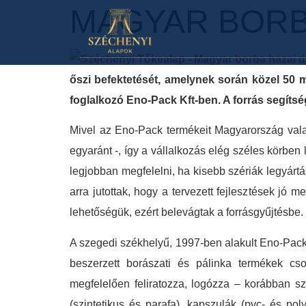
MAGYAR BORB
őszi befektetését, amelynek során közel 50 m
foglalkozó Eno-Pack Kft-ben. A forrás segítség
Mivel az Eno-Pack termékeit Magyarország vala
egyaránt -, így a vállalkozás elég széles körben
legjobban megfelelni, ha kisebb szériák legyárt
arra jutottak, hogy a tervezett fejlesztések j
lehetőségük, ezért belevágtak a forrásgyűjtésbe.
A szegedi székhelyű, 1997-ben alakult Eno-Pack 
beszerzett borászati és pálinka termékek cs
megfelelően feliratozza, logózza – korábban s
(szintetikus és parafa), kapszulák (pvc- és po