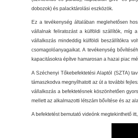
dobozok) és palacktárolási eszközök.
Ez a tevékenység általában meglehetősen hoss
vállalnak feliratozást a külföldi szállítók, mí
vállalkozás mindeddig külföldi beszállítókra vo
csomagolóanyagaikat. A tevékenység bővítéséhez
kapacitásokra építve hamarosan a hazai piac mé
A Széchenyi Tőkebefektetési Alaptól (SZTA) taval
támaszkodva megnyílhatott az út a további fejle
vállalkozás a befektetésnek köszönhetően gyors
mellett az alkalmazotti létszám bővítése és az al
A befektetést bemutató videónk megtekinthető itt