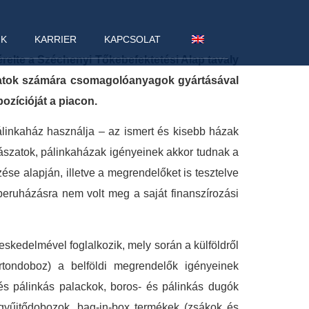
NK
KARRIER
KAPCSOLAT
relte a Széchenyi Tőkebefektetési Alap tavaly
rászatok számára csomagolóanyagok gyártásával
ozícióját a piacon.
linkaház használja – az ismert és kisebb házak
orászatok, pálinkaházak igényeinek akkor tudnak a
se alapján, illetve a megrendelőket is tesztelve
beruházásra nem volt meg a saját finanszírozási
skedelmével foglalkozik, mely során a külföldről
rtondoboz) a belföldi megrendelők igényeinek
és pálinkás palackok, boros- és pálinkás dugók
, gyűjtődobozok, bag-in-box termékek (zsákok és