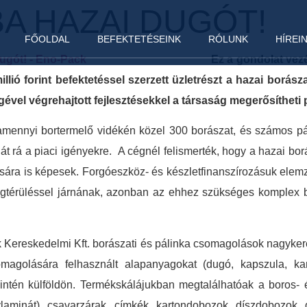
A HAZAI DUGÓT!
FŐOLDAL
BEFEKTETÉSEINK
RÓLUNK
HÍREI
Ez a gondolat vezé
illió forint befektetéssel szerzett üzletrészt a hazai bo
ével végrehajtott fejlesztésekkel a társaság megerősítheti p
mennyi bortermelő vidékén közel 300 borászat, és számos pá
 lát rá a piaci igényekre. A cégnél felismerték, hogy a hazai b
ására is képesek. Forgóeszköz- és készletfinanszírozásuk elemzé
ó megtérüléssel járnának, azonban az ehhez szükséges komplex 
Kereskedelmi Kft. borászati és pálinka csomagolások nagykere
omagolására felhasznált alapanyagokat (dugó, kapszula, ka
zintén külföldön. Termékskálájukban megtalálhatóak a boros- 
lylaminát), csavarzárak, címkék, kartondobozok, díszdobozok