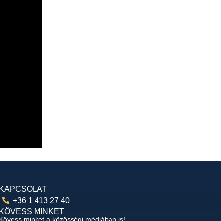
KAPCSOLAT
+36 1 413 27 40
KÖVESS MINKET
Kövess minket a közösségi médiában is!