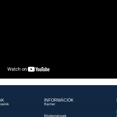
AK
INFORMÁCIÓK
éseink
Karrier
Közlemények