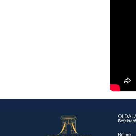
OLDAL
Befektet
Rólunk