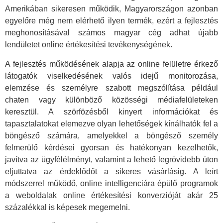
Amerikában sikeresen működik, Magyarországon azonban
egyelőre még nem elérhető ilyen termék, ezért a fejlesztés
meghonosításával számos magyar cég adhat újabb
lendületet online értékesítési tevékenységének.
A fejlesztés működésének alapja az online felületre érkező
látogatók viselkedésének valós idejű monitorozása,
elemzése és személyre szabott megszólítása például
chaten vagy különböző közösségi médiafelületeken
keresztül. A szörfözésből kinyert információkat és
tapasztalatokat elemezve olyan lehetőségek kínálhatók fel a
böngésző számára, amelyekkel a böngésző személy
felmerülő kérdései gyorsan és hatékonyan kezelhetők,
javítva az ügyfélélményt, valamint a lehető legrövidebb úton
eljuttatva az érdeklődőt a sikeres vásárlásig. A leírt
módszerrel működő, online intelligenciára épülő programok
a weboldalak online értékesítési konverzióját akár 25
százalékkal is képesek megemelni.