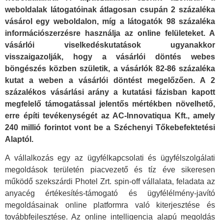
weboldalak látogatóinak átlagosan csupán 2 százaléka
vásárol egy weboldalon, míg a látogatók 98 százaléka
információszerzésre használja az online felületeket. A
vásárlói viselkedéskutatások ugyanakkor
visszaigazolják, hogy a vásárlói döntés webes
böngészés közben születik, a vásárlók 82-86 százaléka
kutat a weben a vásárlói döntést megelőzően. A 2
százalékos vásárlási arány a kutatási fázisban kapott
megfelelő támogatással jelentős mértékben növelhető,
erre építi tevékenységét az AC-Innovatiqua Kft., amely
240 millió forintot vont be a Széchenyi Tőkebefektetési
Alaptól.
A vállalkozás egy az ügyfélkapcsolati és ügyfélszolgálati
megoldások területén piacvezető és tíz éve sikeresen
működő szekszárdi Photel Zrt. spin-off vállalata, feladata az
anyacég értékesítés-támogató és ügyfélélmény-javító
megoldásainak online platformra való kiterjesztése és
továbbfejlesztése. Az online intelligencia alapú megoldás