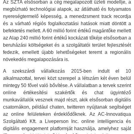
Az SZTA elsősorban a cég megalapozott üzleti modellje, a
megbízható technológiai alapok, az átlátható és folyamatos
nyereségtermelő képesség, a menedzsment track recordja
és a várható régiós foglalkoztatási hatások miatt döntött a
befektetés mellett. A 60 millió forint értékű magántőke mellett
az Alap 240 millió forint értékű kockázati tőkéje elsősorban a
beruházási költségeket és a szolgáltatói terület fejlesztését
fedezik, emellett újabb lehetőségeket teremt a regionális
növekedés megalapozására is.
A szekszárdi vállalkozás 2015-ben indult el 10
alkalmazottal, tervei közt szerepel a létszám két éven belül
mintegy 50 fővel való bővítése. A vállalatban a tervek szerint
online értékesítési szakértők és chat ügyintéző
munkavállalók vesznek majd részt, akik elsősorban digitális
csatornákon, például chaten, twitteren nyújtanak segítséget
az online felületeken érdeklődőknek. Az AC-Innovatiqua
Szolgáltató Kft. a Liveperson Inc. online intelligencia és
digitális engagement platformját használja, amelyhez saját