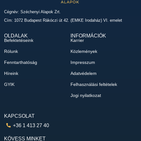
Cégnév: Széchenyi Alapok Zrt.
Cím: 1072 Budapest Rákóczi út 42. (EMKE Irodaház) VI. emelet
OLDALAK
INFORMÁCIÓK
Befektetéseink
Karrier
Rólunk
Közlemények
Fenntarthatóság
Impresszum
Híreink
Adatvédelem
GYIK
Felhasználási feltételek
Jogi nyilatkozat
KAPCSOLAT
+36 1 413 27 40
KÖVESS MINKET