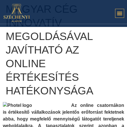
MAGYAR CÉG
INNOVATÍV
MEGOLDÁSÁVAL
JAVÍTHATÓ AZ
ONLINE
ÉRTÉKESÍTÉS
HATÉKONYSÁGA
Az online csatornákon
is értékesítő vállalkozások jelentős erőforrást fektetnek
abba, hogy megfelelő mennyiségű látogatót tereljenek
weboldalaikra. A tapasztalatok szerint azonban a