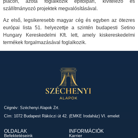
piacon, azóta foglalkozik építőipari, kivitelező és
szállítmányozó projektek megvalósításával.
Az első, legsikeresebb magyar cég és egyben az ötezres
európai lista 51. helyezettje a szintén budapesti Setino
Hungary Kereskedelmi Kft. lett, amely kiskereskedelmi
termékek forgalmazásával foglalkozik.
Cégnév: Széchenyi Alapok Zrt.
Cím: 1072 Budapest Rákóczi út 42. (EMKE Irodaház) VI. emelet
OLDALAK
INFORMÁCIÓK
Befektetéseink
Karrier