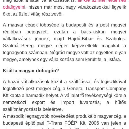
meg azok a fiatal vállalkozások is,
akikre szintén érdemes
odafigyelni
, hiszen már most nagy várakozásokkal figyelik
őket az üzleti világ résztvevői.
A magyar cégek többsége a budapesti és a pest megyei
régióban bejegyzett, ezután a bács-kiskun megyei
vállalkozások jönnek, majd Hajdú-Bihar és Szabolcs-
Szatmár-Bereg megye cégei képviseltetik magukat a
legnagyobb számban. Nógrád megye volt az egyetlen olyan
megye, amelynek egy vállalkozása sem került fel a listára.
Ki áll a magyar dobogón?
A hazai vállalkozások közül a szállítással és logisztikával
foglalkozó pest megyei cég, a General Transport Company
Kft.kapta a harmadik helyet. A vállalat fő tevékenységi köre a
nemzetközi export és import fuvarozás, a hűtős
szállítmányozást is beleértve.
A második legnagyobb növekedést produkáló magyar cég, a
budapesti építőipari T-Trans FŐÉP Kft. 2006 van jelen a