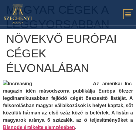
MAGYAR CÉGEK A
LEGGYORSABBAN
NÖVEKVŐ EURÓPAI
CÉGEK
ÉLVONALÁBAN
Az amerikai Inc.
magazin idén másodszorra publikálja Európa ötezer
legdinamikusabban fejlődő cégét összesítő listáját. A
felsorolásban magyar vállalkozások is helyet kaptak, sőt
közülük hárman az első száz közé is befértek. A listán a
magyarok aránya 6 százalék, az ő teljesítményüket a
Bisnode értékelte elemzésében
.