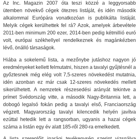
Az Inc. Magazin 2007 óta teszi közzé a leggyorsabb
ütemben növekvő cégek ötezres listáját, és idén második
alkalommal Európára vonatkozóan is publikálta listáját.
Melyik cégek kerülhettek fel rá? Azok, amelyek árbevétele
2011-ben minimum 200 ezer, 2014-ben pedig kétmillió euró
volt, európai székhellyel rendelkeznek és magánkézben
lévő, önálló társaságok.
Hiába a sokelemű lista, a mezőnybe jutáshoz nagyon jó
eredményeket kellett felmutatni, hiszen a tavalyi gyűjtésnél a
győztesnek még elég volt 7,5-szeres növekedést mutatnia,
idén azonban ez már csak 12-szeres növekedés mellett
sikerülhetett. A nemzetek részesedési arányát tekintve a
prímet Svédország vitte, a második Nagy-Britannia lett, a
dobogó legalsó fokán pedig a tavalyi első, Franciaország
végzett. Magyarország tavalyi kilencedik helyén javítva
ezúttal hetedik lett a rangsorban, ugyanis a hazai cégek
száma a listán egy év alatt 185-ről 280-ra emelkedett.
A lista szereplőit iparági tevékenység szerint vizsgálva