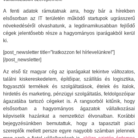
A fenti adatok rámutatnak arra, hogy bár a hírekben
elsősorban az IT területén működő startupok ugrásszerű
növekedéséről olvashatunk, a legdinamikusabban fejlődő
cégek jelentősebb része a hagyományos iparágakból kerül
ki.
[post_newsletter title=”Iratkozzon fel hírlevelünkre!”]
[/post_newsletter]
Az első tíz magyar cég az iparágakat tekintve változatos,
találni kiskereskedelem, építőipar, szállítás és logisztika,
fogyasztói termékek és szolgáltatások, ételek és italok,
hirdetés és marketing, pénzügyi szolgáltatás, feldolgozóipar
ágazatába tartozó cégeket is. A rangsorból kitűnik, hogy
elsősorban a hagyományos ágazatok vállalkozásai
képviselik hazánkat a nemzetközi élvonalban. Korábbi
bejegyzésünkben bemutattuk, hogy a tapasztalt piaci
szereplők mellett persze egyre nagyobb számban jelennek