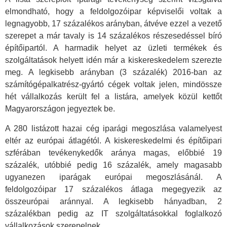
elmondható, hogy a feldolgozóipar képviselői voltak a
legnagyobb, 17 százalékos arányban, átvéve ezzel a vezető
szerepet a már tavaly is 14 százalékos részesedéssel bíró
építőipartól. A harmadik helyet az üzleti termékek és
szolgáltatások helyett idén már a kiskereskedelem szerezte
meg. A legkisebb arányban (3 százalék) 2016-ban az
számítógépalkatrész-gyártó cégek voltak jelen, mindössze
hét vállalkozás került fel a listára, amelyek közül kettőt
Magyarországon jegyeztek be.
A 280 listázott hazai cég iparági megoszlása valamelyest
eltér az európai átlagétól. A kiskereskedelmi és építőipari
szférában tevékenykedők aránya magas, előbbié 19
százalék, utóbbié pedig 16 százalék, amely magasabb
ugyanezen iparágak európai megoszlásánál. A
feldolgozóipar 17 százalékos átlaga megegyezik az
összeurópai aránnyal. A legkisebb hányadban, 2
százalékban pedig az IT szolgáltatásokkal foglalkozó
vállalkozások szerepelnek.