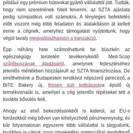
például egy prémium bútorokat gyártó vállalattól jött. Tudták,
hogy nem szeretnének hitelt felvenni, az SZTA ajánlata
pedig szimpatikus volt számukra. A tényleges befektetés
előtt viszont még több feladaton és átalakításon át kellett
esnie a cégnek, amelyhez támogatást nyújtottunk, hogy
végül tavaly
megvalósulhasson a tranzakció
.
Épp néhány hete számolhattunk be büszkén az
egészségügy területén tevékenykedő Med-Scop
szűrőbuszának átadásáról
, amelynek fejlesztéséhez
jelentős mértékben hozzájárult az SZTA finanszírozása. De
említhetnénk a Budapesten rendkívül népszerű perecező, a
BITE Bakery új,
frissen sült kolbászok
ra épülő új
termékvonalát is, amellyel a cég jelentős lépéseket tett a
további bővülés felé.
Ahogy az első bekezdésünkből is kiderül, az EU-s
forrásokból még bőven van kihelyezhető pénzmennyiség, és
bár folyamatosan egyszerre több vállalattal is tárgyalunk,
továbbra is várjuk azon növekedési potenciállal rendelkező