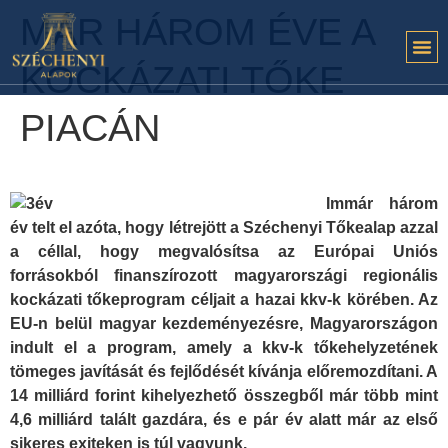
MÁR HÁROM ÉVE A
KOCKÁZATI TŐKE
PIACÁN
Immár három
év telt el azóta, hogy létrejött a Széchenyi Tőkealap azzal
a céllal, hogy megvalósítsa az Európai Uniós
forrásokból finanszírozott magyarországi regionális
kockázati tőkeprogram céljait a hazai kkv-k körében. Az
EU-n belül magyar kezdeményezésre, Magyarországon
indult el a program, amely a kkv-k tőkehelyzetének
tömeges javítását és fejlődését kívánja előremozdítani. A
14 milliárd forint kihelyezhető összegből már több mint
4,6 milliárd talált gazdára, és e pár év alatt már az első
sikeres exiteken is túl vagyunk.