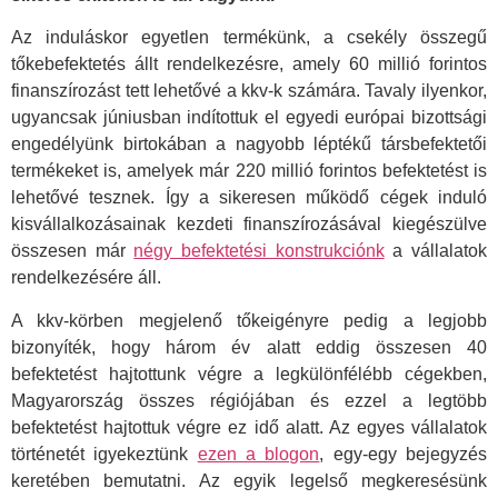
Az induláskor egyetlen termékünk, a csekély összegű
tőkebefektetés állt rendelkezésre, amely 60 millió forintos
finanszírozást tett lehetővé a kkv-k számára. Tavaly ilyenkor,
ugyancsak júniusban indítottuk el egyedi európai bizottsági
engedélyünk birtokában a nagyobb léptékű társbefektetői
termékeket is, amelyek már 220 millió forintos befektetést is
lehetővé tesznek. Így a sikeresen működő cégek induló
kisvállalkozásainak kezdeti finanszírozásával kiegészülve
összesen már
négy befektetési konstrukciónk
a vállalatok
rendelkezésére áll.
A kkv-körben megjelenő tőkeigényre pedig a legjobb
bizonyíték, hogy három év alatt eddig összesen 40
befektetést hajtottunk végre a legkülönfélébb cégekben,
Magyarország összes régiójában és ezzel a legtöbb
befektetést hajtottuk végre ez idő alatt. Az egyes vállalatok
történetét igyekeztünk
ezen a blogon
, egy-egy bejegyzés
keretében bemutatni. Az egyik legelső megkeresésünk