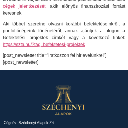
cégek jelentkezését
, akik előnyös finanszírozási forrást
keresnek.
Aki többet szeretne olvasni korábbi befektetéseinkről, a
portfoliócégeink történetéről, annak ajánljuk a blogon a
Befektetési projektek címkét vagy a következő linket:
https://szta.hu/?tag=befektetesi-projektek
[post_newsletter title=”Iratkozzon fel hírlevelünkre!”]
[/post_newsletter]
Cégnév: Széchenyi Alapok Zrt.