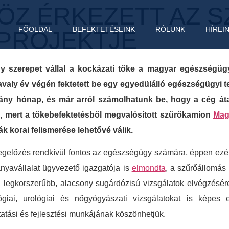
Z ÉRKEZETT AZ S
FŐOLDAL
BEFEKTETÉSEINK
RÓLUNK
HÍREI
 PROJEKTJE
y szerepet vállal a kockázati tőke a magyar egészségügyi
avaly év végén fektetett be egy egyedülálló egészségügyi te
hány hónap, és már arról számolhatunk be, hogy a cég át
tős, mert a tőkebefektetésből megvalósított szűrőkamion
Mag
k korai felismerése lehetővé válik.
egelőzés rendkívül fontos az egészségügy számára, éppen ezér
nyavállalat ügyvezető igazgatója is
elmondta
, a szűrőállomás
 legkorszerűbb, alacsony sugárdózisú vizsgálatok elvégzésé
lógiai, urológiai és nőgyógyászati vizsgálatokat is képes
ási és fejlesztési munkájának köszönhetjük.