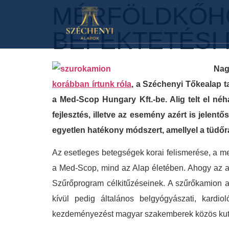
MÉRFÖLDKŐHÖ
BEFEKTETÉSI
Nag
korábban írtunk róla
, a Széchenyi Tőkealap t
a Med-Scop Hungary Kft.-be. Alig telt el né
fejlesztés, illetve az esemény azért is jelen
egyetlen hatékony módszert, amellyel a tüdőrá
Az esetleges betegségek korai felismerése, a m
a Med-Scop, mind az Alap életében. Ahogy az a
Szűrőprogram célkitűzéseinek. A szűrőkamion a
kívül pedig általános belgyógyászati, kardio
kezdeményezést magyar szakemberek közös kutat