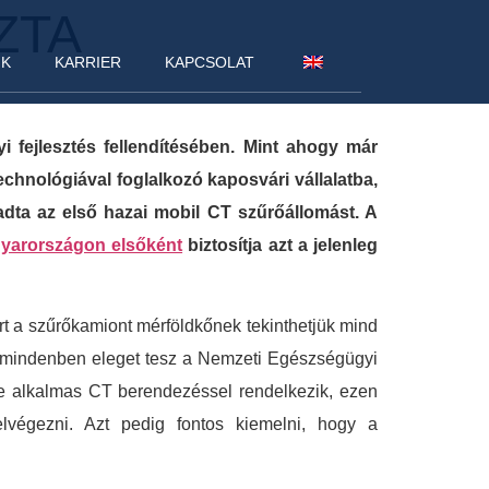
ZTA
NK
KARRIER
KAPCSOLAT
 fejlesztés fellendítésében. Mint ahogy már
chnológiával foglalkozó kaposvári vállalatba,
adta az első hazai mobil CT szűrőállomást. A
yarországon elsőként
biztosítja azt a jelenleg
t a szűrőkamiont mérföldkőnek tekinthetjük mind
 mindenben eleget tesz a Nemzeti Egészségügyi
re alkalmas CT berendezéssel rendelkezik, ezen
 elvégezni. Azt pedig fontos kiemelni, hogy a