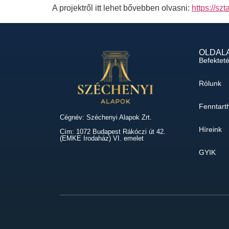
A projektről itt lehet bővebben olvasni:
https://sz
OLDAL
Befektet
Rólunk
Fenntart
Cégnév: Széchenyi Alapok Zrt.
Híreink
Cím: 1072 Budapest Rákóczi út 42.
(EMKE Irodaház) VI. emelet
GYIK