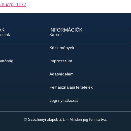
ta.hu/?p=1177
.
AK
INFORMÁCIÓK
éseink
Karrier
Közlemények
hatóság
Impresszum
Adatvédelem
Felhasználási feltételek
Jogi nyilatkozat
© Széchenyi alapok Zrt. – Minden jog fenntartva.