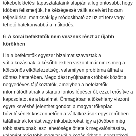
tőkebefektetési tapasztalataink alapján a legfontosabb, hogy
időben felismerjük, ha kétségessé válik az elvárt hozam
teljesülése, mert csak így módosítható az üzleti terv vagy
tehető hatékonyabbá a működés.
6. A korai befektetők nem vesznek részt az újabb
körökben
Ha a befektetők egyszer bizalmat szavaztak a
vállalkozásnak, a későbbiekben viszont már nincs meg a
kölcsönös elkötelezettség, valamilyen probléma állhat a
döntés hátterében. Megoldást nyújthatnak többek között a
negyedéves tájékoztatók, amelyben a befektetők
informálódhatnak a startup fontos lépéseiről, ezzel erősítve a
kapcsolatot és a bizalmat. Önmagában a tőkehiány viszont
egyre kevésbé jelenthet gondot: a magyar tőkepiac
bővülésének köszönhetően a vállalkozások egyszerűbben
találhatnak forrást vagy inkubátorokat, így a jövőben még
több startupnak lesz lehetősége ötleteik megvalósítására,
valamint még több magyar vállalkozás érhet el nemzetközi