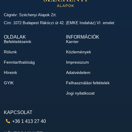
Cégnév: Széchenyi Alapok Zrt.
Cím: 1072 Budapest Rákóczi út 42. (EMKE Irodaház) VI. emelet
OLDALAK
INFORMÁCIÓK
Befektetéseink
Karrier
Rólunk
Közlemények
Fenntarthatóság
Impresszum
Híreink
Adatvédelem
GYIK
Felhasználási feltételek
Jogi nyilatkozat
KAPCSOLAT
+36 1 413 27 40