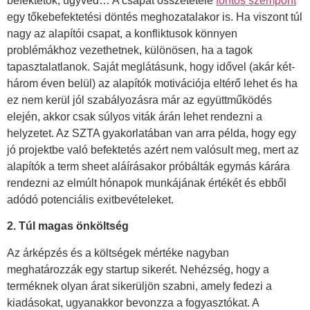
befektetők, ügyvéd… A csapat összetétele
fontos szempont
egy tőkebefektetési döntés meghozatalakor is. Ha viszont túl
nagy az alapítói csapat, a konfliktusok könnyen
problémákhoz vezethetnek, különösen, ha a tagok
tapasztalatlanok. Saját meglátásunk, hogy idővel (akár két-
három éven belül) az alapítók motivációja eltérő lehet és ha
ez nem kerül jól szabályozásra már az együttműködés
elején, akkor csak súlyos viták árán lehet rendezni a
helyzetet. Az SZTA gyakorlatában van arra példa, hogy egy
jó projektbe való befektetés azért nem valósult meg, mert az
alapítók a term sheet aláírásakor próbálták egymás kárára
rendezni az elmúlt hónapok munkájának értékét és ebből
adódó potenciális exitbevételeket.
2. Túl magas önköltség
Az árképzés és a költségek mértéke nagyban
meghatározzák egy startup sikerét. Nehézség, hogy a
terméknek olyan árat sikerüljön szabni, amely fedezi a
kiadásokat, ugyanakkor bevonzza a fogyasztókat. A