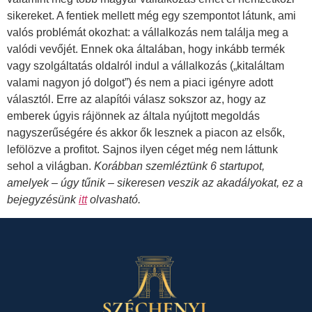
sikereket. A fentiek mellett még egy szempontot látunk, ami
valós problémát okozhat: a vállalkozás nem találja meg a
valódi vevőjét. Ennek oka általában, hogy inkább termék
vagy szolgáltatás oldalról indul a vállalkozás („kitaláltam
valami nagyon jó dolgot”) és nem a piaci igényre adott
választól. Erre az alapítói válasz sokszor az, hogy az
emberek úgyis rájönnek az általa nyújtott megoldás
nagyszerűségére és akkor ők lesznek a piacon az elsők,
lefölözve a profitot. Sajnos ilyen céget még nem láttunk
sehol a világban.
Korábban szemléztünk 6 startupot,
amelyek – úgy tűnik – sikeresen veszik az akadályokat, ez a
bejegyzésünk
itt
olvasható.