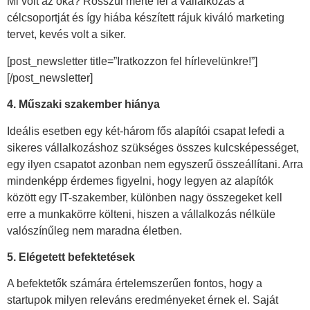
Mi volt az oka? Rosszul mérte fel a vállalkozás a
célcsoportját és így hiába készített rájuk kiváló marketing
tervet, kevés volt a siker.
[post_newsletter title=”Iratkozzon fel hírlevelünkre!”]
[/post_newsletter]
4. Műszaki szakember hiánya
Ideális esetben egy két-három fős alapítói csapat lefedi a
sikeres vállalkozáshoz szükséges összes kulcsképességet,
egy ilyen csapatot azonban nem egyszerű összeállítani. Arra
mindenképp érdemes figyelni, hogy legyen az alapítók
között egy IT-szakember, különben nagy összegeket kell
erre a munkakörre költeni, hiszen a vállalkozás nélküle
valószínűleg nem maradna életben.
5. Elégetett befektetések
A befektetők számára értelemszerűen fontos, hogy a
startupok milyen releváns eredményeket érnek el. Saját