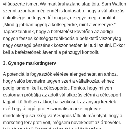
világszerte ismert Walmart áruházlánc alapítója, Sam Walton
szerint azonban még ennél is fontosabb, hogy a vállalkozás
önköltsége ne legyen túl magas, ne egye meg a profitot:
„Mindig jobban ügyelj a költségeidre, mint a versenyre.”
Tapasztalatunk, hogy a befektetést követően az addigi
nagyon feszes költséggazdálkodás a befektető viszonylag
nagy összegű pénzének köszönhetően fel tud lazulni. Ekkor
kell a befektetőnek átvenni a pénzügyi kontrollt.
3. Gyenge marketingterv
A potenciális fogyasztók elérése elengedhetetlen ahhoz,
hogy valós bevételre tegyen szert a vállalkozás, ehhez
pedig ismerni kell a célcsoportot. Fontos, hogy milyen
csatornán próbálja az adott vállalkozás elérni a célcsoport
tagjait, különösen akkor, ha szűkösek az anyagi keretek –
ezért egy átfogó, professzionális marketingtervre
mindenképp szükség van! Sajnos láttunk már olyat, hogy a
marketing terv profi volt, mégsem növekedett az árbevétel.