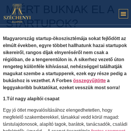
MIÉRT BUKNAK EL A
STARTUPOK?
Magyarország startup-ökoszisztémája sokat fejlődött az
elmúlt években, egyre többet hallhatunk hazai startupok
sikereiről, rangos díjak elnyeréséről nem csak a
régióban, de a tengerentúlon is. A sikerhez vezető úton
rengeteg különféle kihívással, nehézséggel találhatják
magukat szembe a startupperek, ezek egy része pedig a
bukáshoz is vezethet. A Forbes
összegyűjtötte
a
leggyakoribb buktatókat, ezeket vesszük most sorra!
1.Túl nagy alapítói csapat
Egy jó ötlet megvalósításához elengedhetetlen, hogy
megfelelő szakemberekkel, társakkal vedd körül magad:
társtulajdonosok, alapító tagok, barátok, tanácsadók, családi