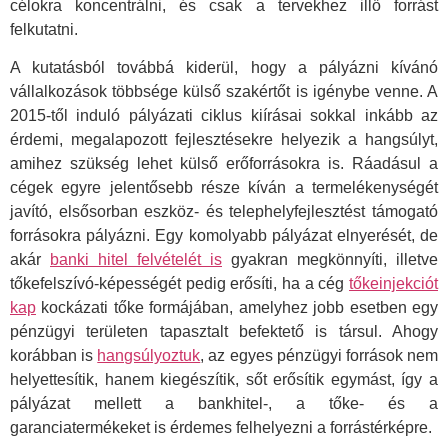
célokra koncentrálni, és csak a tervekhez illő forrást
felkutatni.
A kutatásból továbbá kiderül, hogy a pályázni kívánó
vállalkozások többsége külső szakértőt is igénybe venne. A
2015-től induló pályázati ciklus kiírásai sokkal inkább az
érdemi, megalapozott fejlesztésekre helyezik a hangsúlyt,
amihez szükség lehet külső erőforrásokra is. Ráadásul a
cégek egyre jelentősebb része kíván a termelékenységét
javító, elsősorban eszköz- és telephelyfejlesztést támogató
forrásokra pályázni. Egy komolyabb pályázat elnyerését, de
akár
banki hitel felvételét is
gyakran megkönnyíti, illetve
tőkefelszívó-képességét pedig erősíti, ha a cég
tőkeinjekciót
kap
kockázati tőke formájában, amelyhez jobb esetben egy
pénzügyi területen tapasztalt befektető is társul. Ahogy
korábban is
hangsúlyoztuk
, az egyes pénzügyi források nem
helyettesítik, hanem kiegészítik, sőt erősítik egymást, így a
pályázat mellett a bankhitel-, a tőke- és a
garanciatermékeket is érdemes felhelyezni a forrástérképre.