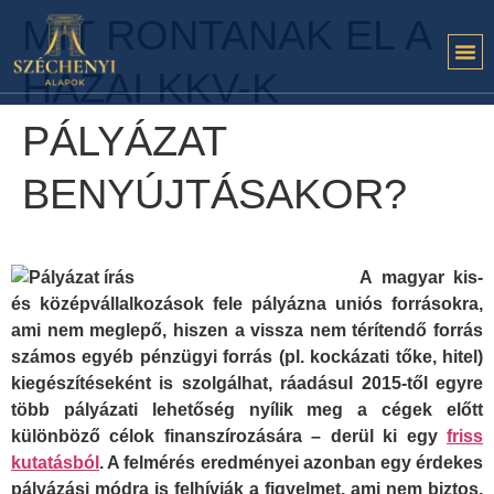
MIT RONTANAK EL A
HAZAI KKV-K
PÁLYÁZAT
BENYÚJTÁSAKOR?
A magyar kis-
és középvállalkozások fele pályázna uniós forrásokra,
ami nem meglepő, hiszen a vissza nem térítendő forrás
számos egyéb pénzügyi forrás (pl. kockázati tőke, hitel)
kiegészítéseként is szolgálhat, ráadásul 2015-től egyre
több pályázati lehetőség nyílik meg a cégek előtt
különböző célok finanszírozására – derül ki egy
friss
kutatásból
. A felmérés eredményei azonban egy érdekes
pályázási módra is felhívják a figyelmet, ami nem biztos,