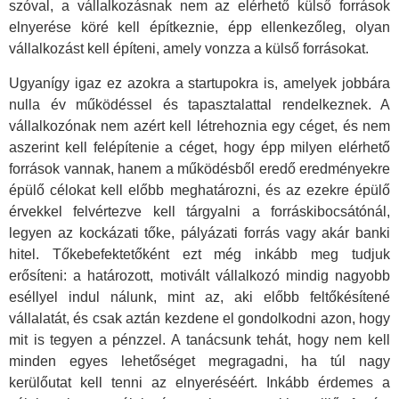
szóval, a vállalkozásnak nem az elérhető külső források
elnyerése köré kell építkeznie, épp ellenkezőleg, olyan
vállalkozást kell építeni, amely vonzza a külső forrásokat.
Ugyanígy igaz ez azokra a startupokra is, amelyek jobbára
nulla év működéssel és tapasztalattal rendelkeznek. A
vállalkozónak nem azért kell létrehoznia egy céget, és nem
aszerint kell felépítenie a céget, hogy épp milyen elérhető
források vannak, hanem a működésből eredő eredményekre
épülő célokat kell előbb meghatározni, és az ezekre épülő
érvekkel felvértezve kell tárgyalni a forráskibocsátónál,
legyen az kockázati tőke, pályázati forrás vagy akár banki
hitel. Tőkebefektetőként ezt még inkább meg tudjuk
erősíteni: a határozott, motivált vállalkozó mindig nagyobb
eséllyel indul nálunk, mint az, aki előbb feltőkésítené
vállalatát, és csak aztán kezdene el gondolkodni azon, hogy
mit is tegyen a pénzzel. A tanácsunk tehát, hogy nem kell
minden egyes lehetőséget megragadni, ha túl nagy
kerülőutat kell tenni az elnyeréséért. Inkább érdemes a