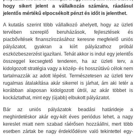
hogy sikert jelent a vállalkozás számára, ráadásul
jelentős mértékű elpocsékolt pénzt és időt is jelenthet.
A kutatás szerint több vállalkozó ahelyett, hogy az üzleti
tervében szereplő beruházások, fejlesztések és
piacbővítések finanszírozásához keresne megfelelő uniós
pályázatot, gyakran a kiírt pályázathoz próbál
eszközbeszerzést igazítani. Tehát akkor is indul egy jelentős
összeggel kecsegtető tenderen, ha az üzleti terv, a
kidolgozott stratégia vagy a közép- és hosszútávú célok nem
tartalmazzák az adott lépést. Természetesen az üzleti terv
rugalmas átalakítása akár sikerrel is járhat, ám aki letér a
korábban alaposan kidolgozott útról, az akár többet is
kockáztathat, mint egy (újabb) elbukott pályázatot.
Bár az uniós pályázatok beadási határideje a
meghirdetéskor akár egy-két éves periódus lehet, a nagy
kereslet miatt nem szabad ráérősen hozzáállni, mert több
esetben zártak be nagy érdeklődésre való tekintettel egy-