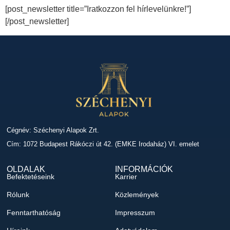
[post_newsletter title=”Iratkozzon fel hírlevelünkre!”]
[/post_newsletter]
Cégnév: Széchenyi Alapok Zrt.
Cím: 1072 Budapest Rákóczi út 42. (EMKE Irodaház) VI. emelet
OLDALAK
INFORMÁCIÓK
Befektetéseink
Karrier
Rólunk
Közlemények
Fenntarthatóság
Impresszum