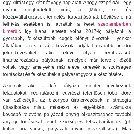
egy kiírást egy-két hét vagy nap alatt. Ahogy ezt például egy
nyáron meghirdetett kiírás, a „Mikro-, kis- és
középvállalkozások termelési kapacitásának bővítése című
felhívás esetében is láthattuk, a keret
szeptemberben
kimerült
, így hiába lehetett volna 2017-ig pályázni, a
gyorsabb, felkészültebb cégek előnyt élveztek. Ilyenkor
általában azok a vállalkozások tudják hamarabb beadni
jelentkezésüket, akik eleve olyan beruházások
finanszírozására pályáznak, amelyek már terveik között
voltak, vagy amelyekre már eleve keresték a szükséges
forrásokat és felkészültek a pályázat gyors elkészítésére.
Azoknak, akik a kiírt pályázat mentén igyekeznek
feladatokat meghatározni, egyrészt jelentősen több időre
van szükségük az bizonyos újratervezések, a stratégia
újraalkotása miatt, másrészt az egyébként számukra
kevésbé releváns pályázati anyag elkészítéséhez további
anyagi forrásokat lehet szükséges felszabadítaniuk (pl.
külső tanácsadás, pályázati anyag összeállítása). Más