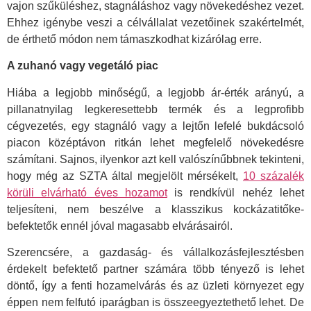
vajon szűküléshez, stagnáláshoz vagy növekedéshez vezet.
Ehhez igénybe veszi a célvállalat vezetőinek szakértelmét,
de érthető módon nem támaszkodhat kizárólag erre.
A zuhanó vagy vegetáló piac
Hiába a legjobb minőségű, a legjobb ár-érték arányú, a
pillanatnyilag legkeresettebb termék és a legprofibb
cégvezetés, egy stagnáló vagy a lejtőn lefelé bukdácsoló
piacon középtávon ritkán lehet megfelelő növekedésre
számítani. Sajnos, ilyenkor azt kell valószínűbbnek tekinteni,
hogy még az SZTA által megjelölt mérsékelt,
10 százalék
körüli elvárható éves hozamot
is rendkívül nehéz lehet
teljesíteni, nem beszélve a klasszikus kockázatitőke-
befektetők ennél jóval magasabb elvárásairól.
Szerencsére, a gazdaság- és vállalkozásfejlesztésben
érdekelt befektető partner számára több tényező is lehet
döntő, így a fenti hozamelvárás és az üzleti környezet egy
éppen nem felfutó iparágban is összeegyeztethető lehet. De