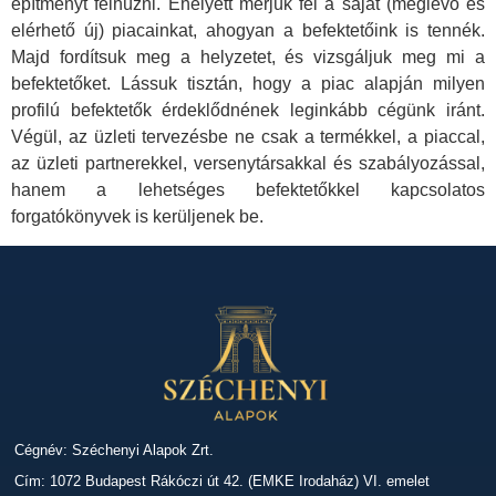
építményt felhúzni. Ehelyett mérjük fel a saját (meglévő és
elérhető új) piacainkat, ahogyan a befektetőink is tennék.
Majd fordítsuk meg a helyzetet, és vizsgáljuk meg mi a
befektetőket. Lássuk tisztán, hogy a piac alapján milyen
profilú befektetők érdeklődnének leginkább cégünk iránt.
Végül, az üzleti tervezésbe ne csak a termékkel, a piaccal,
az üzleti partnerekkel, versenytársakkal és szabályozással,
hanem a lehetséges befektetőkkel kapcsolatos
forgatókönyvek is kerüljenek be.
Cégnév: Széchenyi Alapok Zrt.
Cím: 1072 Budapest Rákóczi út 42. (EMKE Irodaház) VI. emelet