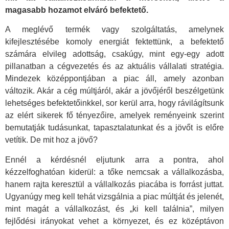
magasabb hozamot elváró befektető.
A meglévő termék vagy szolgáltatás, amelynek
kifejlesztésébe komoly energiát fektettünk, a befektető
számára elvileg adottság, csakúgy, mint egy-egy adott
pillanatban a cégvezetés és az aktuális vállalati stratégia.
Mindezek középpontjában a piac áll, amely azonban
változik. Akár a cég múltjáról, akár a jövőjéről beszélgetünk
lehetséges befektetőinkkel, sor kerül arra, hogy rávilágítsunk
az elért sikerek fő tényezőire, amelyek reményeink szerint
bemutatják tudásunkat, tapasztalatunkat és a jövőt is előre
vetítik. De mit hoz a jövő?
Ennél a kérdésnél eljutunk arra a pontra, ahol
kézzelfoghatóan kiderül: a tőke nemcsak a vállalkozásba,
hanem rajta keresztül a vállalkozás piacába is forrást juttat.
Ugyanúgy meg kell tehát vizsgálnia a piac múltját és jelenét,
mint magát a vállalkozást, és „ki kell találnia”, milyen
fejlődési irányokat vehet a környezet, és ez középtávon