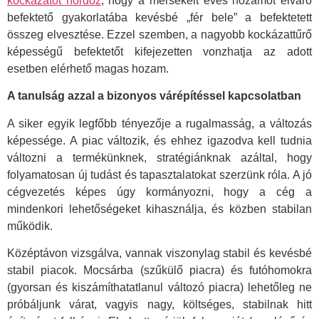
kockázatot hordoz
, hogy a mérsékelt éves hozamot elváró
befektető gyakorlatába kevésbé „fér bele” a befektetett
összeg elvesztése. Ezzel szemben, a nagyobb kockázattűrő
képességű befektetőt kifejezetten vonzhatja az adott
esetben elérhető magas hozam.
A tanulság azzal a bizonyos várépítéssel kapcsolatban
A siker egyik legfőbb tényezője a rugalmasság, a változás
képessége. A piac változik, és ehhez igazodva kell tudnia
változni a termékünknek, stratégiánknak azáltal, hogy
folyamatosan új tudást és tapasztalatokat szerzünk róla. A jó
cégvezetés képes úgy kormányozni, hogy a cég a
mindenkori lehetőségeket kihasználja, és közben stabilan
működik.
Középtávon vizsgálva, vannak viszonylag stabil és kevésbé
stabil piacok. Mocsárba (szűkülő piacra) és futóhomokra
(gyorsan és kiszámíthatatlanul változó piacra) lehetőleg ne
próbáljunk várat, vagyis nagy, költséges, stabilnak hitt