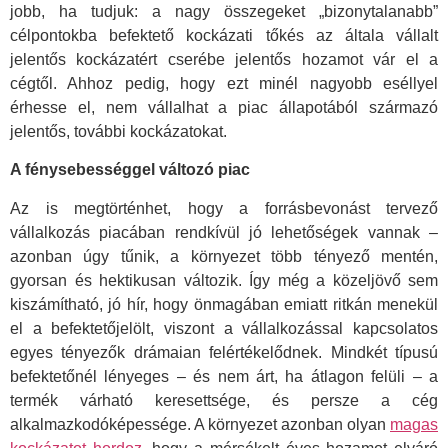
jobb, ha tudjuk: a nagy összegeket „bizonytalanabb”
célpontokba befektető kockázati tőkés az általa vállalt
jelentős kockázatért cserébe jelentős hozamot vár el a
cégtől. Ahhoz pedig, hogy ezt minél nagyobb eséllyel
érhesse el, nem vállalhat a piac állapotából származó
jelentős, további kockázatokat.
A fénysebességgel változó piac
Az is megtörténhet, hogy a forrásbevonást tervező
vállalkozás piacában rendkívül jó lehetőségek vannak –
azonban úgy tűnik, a környezet több tényező mentén,
gyorsan és hektikusan változik. Így még a közeljövő sem
kiszámítható, jó hír, hogy önmagában emiatt ritkán menekül
el a befektetőjelölt, viszont a vállalkozással kapcsolatos
egyes tényezők drámaian felértékelődnek. Mindkét típusú
befektetőnél lényeges – és nem árt, ha átlagon felüli – a
termék várható keresettsége, és persze a cég
alkalmazkodóképessége. A környezet azonban olyan
magas