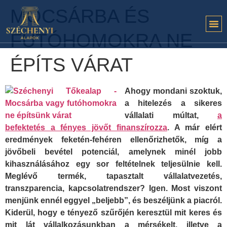
MOCSÁRBA ÉS
FUTÓHOMOKRA NE
ÉPÍTS VÁRAT
Ahogy mondani szoktuk,
a hitelezés a sikeres
vállalati múltat,
a
befektetés a fényes jövőt finanszírozza
. A már elért
eredmények feketén-fehéren ellenőrizhetők, míg a
jövőbeli bevétel potenciál, amelynek minél jobb
kihasználásához egy sor feltételnek teljesülnie kell.
Meglévő termék, tapasztalt vállalatvezetés,
transzparencia, kapcsolatrendszer? Igen. Most viszont
menjünk ennél eggyel „beljebb”, és beszéljünk a piacról.
Kiderül, hogy e tényező szűrőjén keresztül mit keres és
mit lát vállalkozásunkban a mérsékelt, illetve a