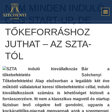
NEM MINDEN INDULÓ
CÉG START-UP, DE
TŐKEFORRÁSHOZ
JUTHAT – AZ SZTA-
TÓL
Bár a
Széchenyi
Tőkebefektetési Alap elsősorban a legalább két éve
működő vállalatokat keresi tőkebefektetési céllal, induló
kisvállalkozások számára is lehetőséget biztosít a
forrásszerzésre. Itt nem a klasszikus magvető és startup
fázisban levő cégekre kell gondolni, ugyanis a
kockázatitőke-piacnak megvannak azok a szegmensei,