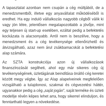
A tapasztalat azonban nem csupán a cég múltjából, de a
menedzsmentből, illetve egy anyavállalat működéséből is
eredhet. Ha egy induló vállalkozás nagyobb cégből válik ki
vagy jön létre, jelentősen megalapozottabb a jövője, mint
egy teljesen új start-up esetében, ezáltal pedig a befektetés
kockázata is alacsonyabb. Arról nem is beszélve, hogy a
menedzsment és a cég tevékenysége ellenőrizhető és
átvizsgálható, azaz nem árul zsákbamacskát a befektetési
alap számára.
Az SZTA konstrukciója azon új vállalkozások
finanszírozását segítheti, ahol egy már sikeres cég új
tevékenységének, üzletágának beindítása önálló cég keretei
között megy végbe. Így az Alap alapelveinek megfelelően
vizsgálható a tulajdonosi, szakmai és cégvezetési háttér,
ugyanakkor pedig a cég „saját jogán”, saját terméke és üzleti
modellje révén képes lehet arra, hogy sikerrel elinduljon, és
fenntartható legyen a növekedése.