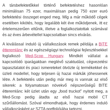
A társbefektetőkkel történő befektetéshez hasonlóan
minimálisan 75 ezer, maximálisan pedig 750 ezer euró
befektetési összeget enged meg. Míg a már működő cégek
esetében kikötés, hogy legalább két éve működjenek, itt ez
értelemszerűen eltűnik, illetve a foglalkoztatottak számával
és az éves árbevétellel kapcsolatban sincs elvárás.
A kiválással induló új vállalkozások remek példája a
BITE
étteremlánc
és az egészségügyi technológiai fejlesztésekkel
foglalkozó
Med-Scop Hungary
. Mindkét vállalat a
kapcsolódó iparágakban meglévő szaktudást, cégvezetési
tapasztalatot és piaci ismereteket ötvözte új termékekkel és
üzleti modellel, hogy teljesen új hazai márkák jöhessenek
létre. A befektetés után pedig már meg is vannak az első
sikerek: a folyamatosan növekvő népszerűségű BITE
étteremlánc két üzlet után egy „food truckot” nyitott meg, a
Med-Scop pedig átadta az első hazai mobil CT
szűrőállomást. Szóval elmondhatjuk, hogy érdemes induló
vállalkozásként az SZTA portfoliójába tartozni.