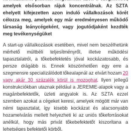
amelyek elsősorban rájuk koncentrálnak. Az SZTA
ehelyett kifejezetten azon induló vállalkozások körét
célozza meg, amelyek egy már eredményesen működő
társaság leánycégeként, vagy jogutódjaként kezdték
meg tevékenységüket
A start-up vállalkozások esetében, mivel nem beszélhetünk
mérhető múltbéli teljesítményről, illetve működési
tapasztalatról, a tőkebefektetés jóval kockázatosabb, és
persze drágább is. Ennek köszönhetően egy erre a
szegmensre specializálódott tőkealapnál az elvárt hozam
20
vagy akár 30 százalék körül is mozoghat
. Ilyen jellegű
konstrukciókban utaznak például a JEREMIE-alapok vagy a
magánbefektetők, üzleti angyalok is. Az SZTA ezzel
szemben azokat a cégeket keresi, amelyek mögött már van
némi tapasztalat, így kisebb kockázat és alacsonyabb
hozamelvárás mellett helyezheti ki az uniós tőkeforrásokat
anélkül, hogy más privát tőkebefektetőt kiszorítana a
lehetséges befektetői körből.