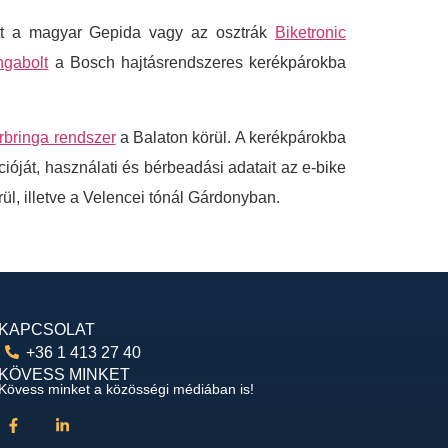
zött a magyar Gepida vagy az osztrák
Biketronic
ngabolt
a Bosch hajtásrendszeres kerékpárokba
rbringa rendszer
a Balaton körül. A kerékpárokba
óját, használati és bérbeadási adatait az e-bike
ül, illetve a Velencei tónál Gárdonyban.
KAPCSOLAT
+36 1 413 27 40
KÖVESS MINKET
Kövess minket a közösségi médiában is!