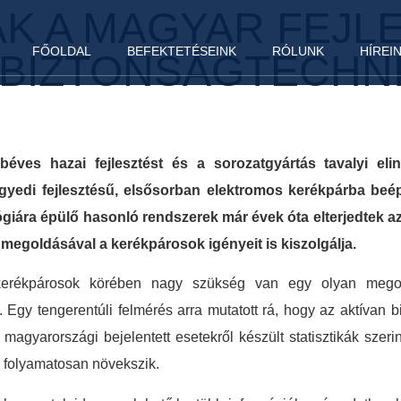
ÁK A MAGYAR FEJL
FŐOLDAL
BEFEKTETÉSEINK
RÓLUNK
HÍREI
BIZTONSÁGTECHNI
béves hazai fejlesztést és a sorozatgyártás tavalyi el
egyedi fejlesztésű, elsősorban elektromos kerékpárba be
giára épülő hasonló rendszerek már évek óta elterjedtek az
megoldásával a kerékpárosok igényeit is kiszolgálja.
 kerékpárosok körében nagy szükség van egy olyan megol
Egy tengerentúli felmérés arra mutatott rá, hogy az aktívan bi
magyarországi bejelentett esetekről készült statisztikák szerint
e folyamatosan növekszik.