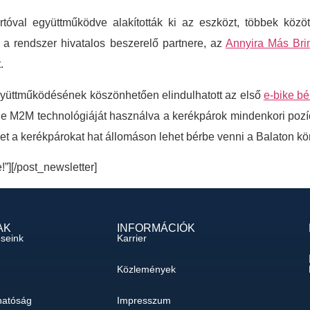
ártóval együttműködve alakították ki az eszközt, többek kö
l a rendszer hivatalos beszerelő partnere, az
Annyira Más Bri
.
yüttműködésének köszönhetően elindulhatott az első
e-bike bé
one M2M technológiáját használva a kerékpárok mindenkori pozíci
et a kerékpárokat hat állomáson lehet bérbe venni a Balaton kör
e!”][/post_newsletter]
AK
INFORMÁCIÓK
éseink
Karrier
Közlemények
hatóság
Impresszum