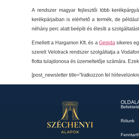
A rendszer magyar fejlesztői több kerékpárgy
kerékpárjaiban is elérhető a termék, de példáu
néhány perc alatt beépíti és élesíti a szolgáltatást
Emellett a Hargamon Kft. és a
Gepida
sikeres eg
szerelt Velotrack rendszer szolgáltatja a Vodaf
flotta tulajdonosa és üzemeltetője számára. Ezek
[post_newsletter title=”Iratkozzon fel hírlevelünkr
OLDAL
Befektet
Rólunk
Fenntart