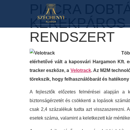
PIACRA DOBT
KERÉKPÁROS 
RENDSZERT
Töb
elérhetővé vált a kaposvári Hargamon Kft. 
tracker eszköze, a
Velotrack
. Az M2M technoló
törekszik, hogy felhasználóbarát és hatékony 
A fejlesztők előzetes felmérései alapján a
biztonságérzetét és csökkenti a lopások számát. 
csak 2,4 százalékuk tudta azt visszaszerezni. A 
esetek száma, valamint a keletkezett kár mérték