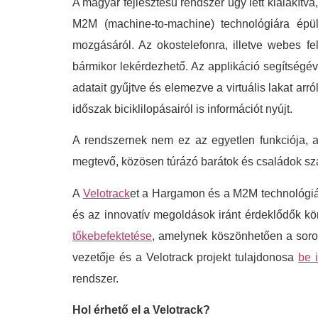
A magyar fejlesztésű rendszer úgy lett kialakítv
M2M (machine-to-machine) technológiára épül
mozgásáról. Az okostelefonra, illetve webes felül
bármikor lekérdezhető. Az applikáció segítségév
adatait gyűjtve és elemezve a virtuális lakat arr
időszak biciklilopásairól is információt nyújt.
A rendszernek nem ez az egyetlen funkciója,
megtevő, közösen túrázó barátok és családok s
A
Velotrack
et a Hargamon és a M2M technológiát
és az innovatív megoldások iránt érdeklődők kö
tőkebefektetése
, amelynek köszönhetően a soroz
vezetője és a Velotrack projekt tulajdonosa
be i
rendszer.
Hol érhető el a Velotrack?