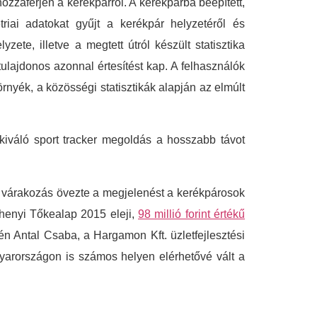
ozzáférjen a kerékpárról. A kerékpárba beépített,
iai adatokat gyűjt a kerékpár helyzetéről és
yzete, illetve a megtett útról készült statisztika
ulajdonos azonnal értesítést kap. A felhasználók
örnyék, a közösségi statisztikák alapján az elmúlt
váló sport tracker megoldás a hosszabb távot
y várakozás övezte a megjelenést a kerékpárosok
chenyi Tőkealap 2015 eleji,
98 millió forint értékű
én Antal Csaba, a Hargamon Kft. üzletfejlesztési
yarországon is számos helyen elérhetővé vált a