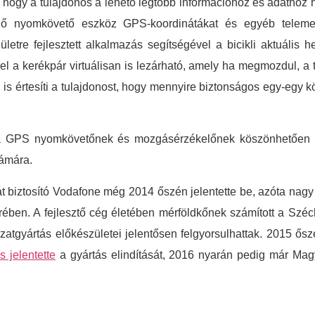
a, hogy a tulajdonos a lehető legtöbb információhoz és adathoz h
ő nyomkövető eszköz GPS-koordinátákat és egyéb telemetr
etre fejlesztett alkalmazás segítségével a bicikli aktuális hel
el a kerékpár virtuálisan is lezárható, amely ha megmozdul, a t
ól is értesíti a tulajdonost, hogy mennyire biztonságos egy-egy k
 a GPS nyomkövetőnek és mozgásérzékelőnek köszönhetően ki
zámára.
 biztosító Vodafone még 2014 őszén jelentette be, azóta nag
rében. A fejlesztő cég életében mérföldkőnek számított a Szé
atgyártás előkészületei jelentősen felgyorsulhattak. 2015 ősz
s jelentette
a gyártás elindítását, 2016 nyarán pedig már Mag