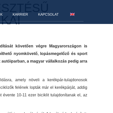
ESZTÉSŰ
NK
KARRIER
KAPCSOLAT
KAI
indítását követően végre Magyarországon is
építhető nyomkövető, lopásmegelőző és sport
 autóiparban, a magyar vállalkozás pedig arra
dásra, amely növeli a kerékpár-tulajdonosok
ciklizők felének lopták már el kerékpárját, addig
 évente 10-11 ezer biciklit tulajdonítanak el, az