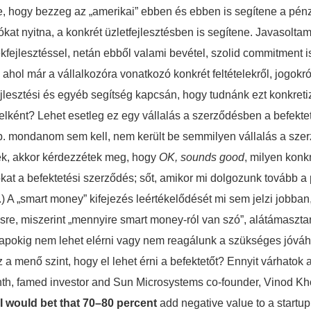
tte, hogy bezzeg az „amerikai” ebben és ebben is segítene a pén
tókat nyitna, a konkrét üzletfejlesztésben is segítene. Javasoltam
kfejlesztéssel, netán ebből valami bevétel, szolid commitment is 
ahol már a vállalkozóra vonatkozó konkrét feltételekről, jogokr
jlesztési és egyéb segítség kapcsán, hogy tudnánk ezt konkretiz
vételként? Lehet esetleg ez egy vállalás a szerződésben a befek
b. mondanom sem kell, nem került be semmilyen vállalás a szer
ek, akkor kérdezzétek meg, hogy
OK, sounds good
, milyen konk
sokat a befektetési szerződés; sőt, amikor mi dolgozunk tovább a
) A „smart money” kifejezés leértékelődését mi sem jelzi jobba
sre, miszerint „mennyire smart money-ról van szó”, alátámaszta
pokig nem lehet elérni vagy nem reagálunk a szükséges jóváhag
 menő szint, hogy el lehet érni a befektetőt? Ennyit várhatok 
nth, famed investor and Sun Microsystems co-founder, Vinod Kh
I would bet that 70–80 percent
add negative value to a startup 