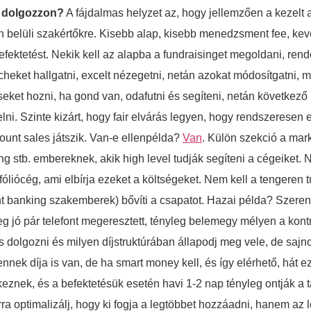
d dolgozzon?
A fájdalmas helyzet az, hogy jellemzően a kezelt
belüli szakértőkre. Kisebb alap, kisebb menedzsment fee, keve
tetést. Nekik kell az alapba a fundraisinget megoldani, rendez
cheket hallgatni, excelt nézegetni, netán azokat módosítgatni, ma
seket hozni, ha gond van, odafutni és segíteni, netán következő
ni. Szinte kizárt, hogy fair elvárás legyen, hogy rendszeresen e
unt sales játszik. Van-e ellenpélda?
Van
. Külön szekció a mar
ng stb. embereknek, akik high level tudják segíteni a cégeiket. 
óliócég, ami elbírja ezeket a költségeket. Nem kell a tengeren t
nt banking szakemberek) bővíti a csapatot. Hazai példa? Szeren
g jó pár telefont megeresztett, tényleg belemegy mélyen a kontr
dolgozni és milyen díjstruktúrában állapodj meg vele, de sajno
ennek díja is van, de ha smart money kell, és így elérhető, hát 
keznek, és a befektetésük esetén havi 1-2 nap tényleg ontják a t
ra optimalizálj, hogy ki fogja a legtöbbet hozzáadni, hanem az