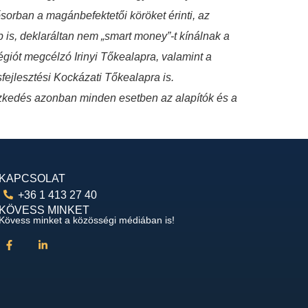
orban a magánbefektetői köröket érinti, az
 is, deklaráltan nem „smart money”-t kínálnak a
giót megcélzó Irinyi Tőkealapra, valamint a
fejlesztési Kockázati Tőkealapra is.
eszkedés azonban minden esetben az alapítók és a
KAPCSOLAT
+36 1 413 27 40
KÖVESS MINKET
Kövess minket a közösségi médiában is!