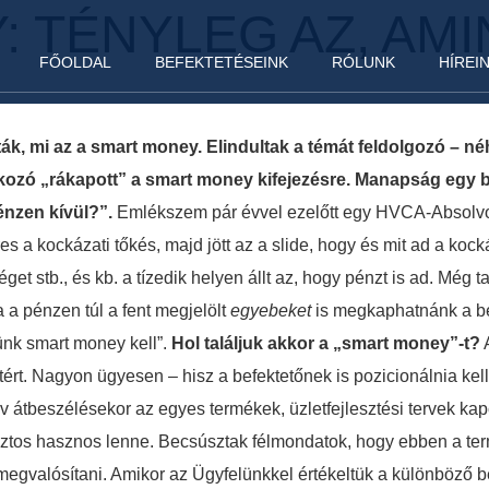
 TÉNYLEG AZ, AMI
FŐOLDAL
BEFEKTETÉSEINK
RÓLUNK
HÍREI
ák, mi az a smart money. Elindultak a témát feldolgozó – n
kozó „rákapott” a smart money kifejezésre. Manapság egy be
énzen kívül?”.
Emlékszem pár évvel ezelőtt egy HVCA-Absolvo 
eres a kockázati tőkés, majd jött az a slide, hogy és mit ad a kock
get stb., és kb. a tízedik helyen állt az, hogy pénzt is ad. Még t
a a pénzen túl a fent megjelölt
egyebeket
is megkaphatnánk a bef
künk smart money kell”.
Hol találjuk akkor a „smart money”-t?
A
tért. Nagyon ügyesen – hisz a befektetőnek is pozicionálnia kell 
rv átbeszélésekor az egyes termékek, üzletfejlesztési tervek k
 biztos hasznos lenne. Becsúsztak félmondatok, hogy ebben a ter
e megvalósítani. Amikor az Ügyfelünkkel értékeltük a különböző be