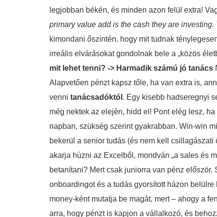
legjobban békén, és minden azon felül extra! V
primary value add is the cash they are investing.
kimondani őszintén, hogy mit tudnak ténylegesen
irreális elvárásokat gondolnak bele a „közös éle
mit lehet tenni? -> Harmadik számú jó tanács
N
Alapvetően pénzt kapsz tőle, ha van extra is, an
venni
tanácsadóktól
. Egy kisebb hadseregnyi se
még nektek az elején, hidd el! Pont elég lesz, h
napban, szükség szerint gyakrabban. Win-win mind
bekerül a senior tudás (és nem kell csillagászat
akarja húzni az Excelből, mondván „a sales és ma
betanítani? Mert csak juniorra van pénz először. 
onboardingot és a tudás gyorsított házon belülre
money-ként mutatja be magát, mert – ahogy a fen
arra, hogy pénzt is kapjon a vállalkozó, és beh