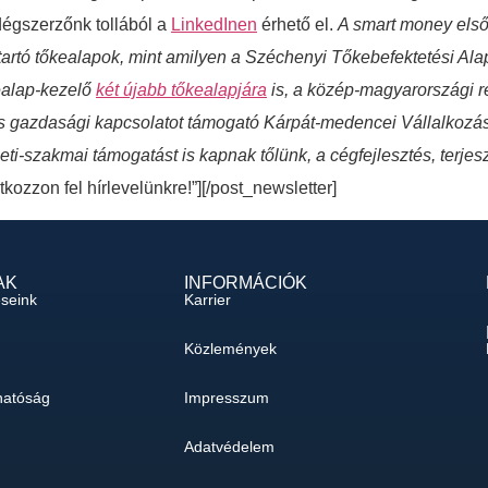
dégszerzőnk tollából a
LinkedInen
érhető el.
A smart money elsős
artó tőkealapok, mint amilyen a Széchenyi Tőkebefektetési Alap
ealap-kezelő
két újabb tőkealapjára
is, a közép-magyarországi ré
tós gazdasági kapcsolatot támogató Kárpát-medencei Vállalkozás
leti-szakmai támogatást is kapnak tőlünk, a cégfejlesztés, terj
atkozzon fel hírlevelünkre!”][/post_newsletter]
AK
INFORMÁCIÓK
éseink
Karrier
Közlemények
hatóság
Impresszum
Adatvédelem