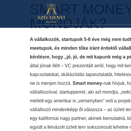
SMART MONEY:
MONDJÁK?
A vállalkozók, startupok 5-6 éve még nem tudt
meetupok, és minden tőke iránt érdeklő vállal
kérdésre, hogy „jó, jó, de mit kapunk még a p
által jónak ítélt – VC prezentált arról, hogy mit k
kapcsolatokat, skálázódás tapasztalatát, hitelessé
ne is menjen hozzá.
Smart money
-nak hívjuk, h
vállalkozóval, startupperrel, aki azt mondja, „ne
mellett egy amerikai is „versenyben” volt a projek
vállalkozó mindenképp őt válassza – az üzleti te
egy kaliforniai nagy partner, akinek bemutatná,
együtt a felvázolt üzleti terv sokszorosát lehetn