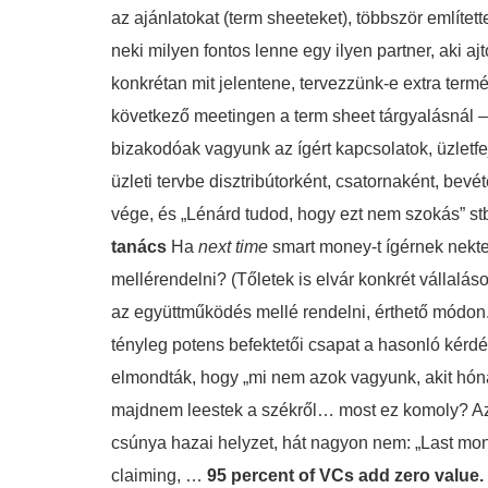
az ajánlatokat (term sheeteket), többször említe
neki milyen fontos lenne egy ilyen partner, aki aj
konkrétan mit jelentene, tervezzünk-e extra termé
következő meetingen a term sheet tárgyalásnál – 
bizakodóak vagyunk az ígért kapcsolatok, üzletfe
üzleti tervbe disztribútorként, csatornaként, be
vége, és „Lénárd tudod, hogy ezt nem szokás” st
tanács
Ha
next time
smart money-t ígérnek nekt
mellérendelni? (Tőletek is elvár konkrét vállalá
az együttműködés mellé rendelni, érthető módon.
tényleg potens befektetői csapat a hasonló kérdé
elmondták, hogy „mi nem azok vagyunk, akit hóna
majdnem leestek a székről… most ez komoly? Az a
csúnya hazai helyzet, hát nagyon nem: „Last mo
claiming, …
95 percent of VCs add zero value. 