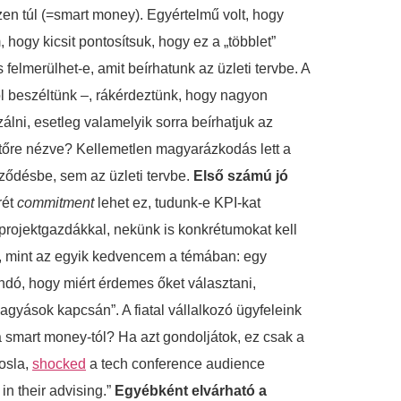
zen túl (=smart money). Egyértelmű volt, hogy
, hogy kicsit pontosítsuk, hogy ez a „többlet”
felmerülhet-e, amit beírhatunk az üzleti tervbe. A
ól beszéltünk –, rákérdeztünk, hogy nagyon
álni, esetleg valamelyik sorra beírhatjuk az
tetőre nézve? Kellemetlen magyarázkodás lett a
ződésbe, sem az üzleti tervbe.
Első számú jó
rét
commitment
lehet ez, tudunk-e KPI-kat
 projektgazdákkal, nekünk is konkrétumokat kell
n, mint az egyik kedvencem a témában: egy
ndó, hogy miért érdemes őket választani,
yások kapcsán”. A fiatal vállalkozó ügyfeleink
a smart money-tól? Ha azt gondoljátok, ez csak a
osla,
shocked
a tech conference audience
in their advising.”
Egyébként elvárható a