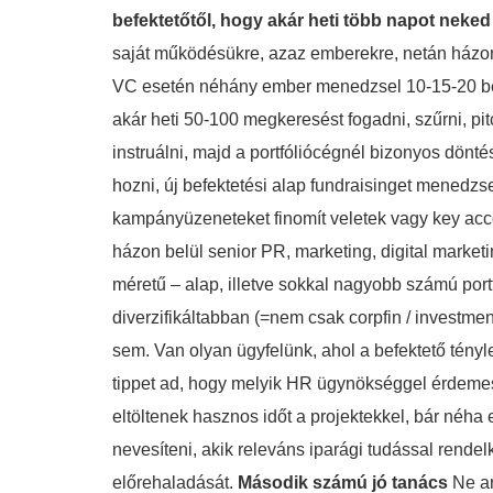
befektetőtől, hogy akár heti több napot neke
saját működésükre, azaz emberekre, netán házon 
VC esetén néhány ember menedzsel 10-15-20 befek
akár heti 50-100 megkeresést fogadni, szűrni, pit
instruálni, majd a portfóliócégnél bizonyos dönté
hozni, új befektetési alap fundraisinget menedzsel
kampányüzeneteket finomít veletek vagy key acco
házon belül senior PR, marketing, digital marketi
méretű – alap, illetve sokkal nagyobb számú portf
diverzifikáltabban (=nem csak corpfin / investme
sem. Van olyan ügyfelünk, ahol a befektető tényle
tippet ad, hogy melyik HR ügynökséggel érdemes 
eltöltenek hasznos időt a projektekkel, bár néha 
nevesíteni, akik releváns iparági tudással rendel
előrehaladását.
Második számú jó tanács
Ne ar