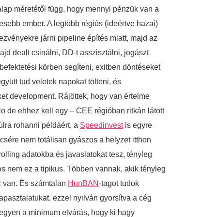
 alap méretétől függ, hogy mennyi pénzük van a
sebb ember. A legtöbb régiós (ideértve hazai)
vényekre járni pipeline építés miatt, majd az
jd dealt csinálni, DD-t asszisztálni, jogászt
 befektetési körben segíteni, exitben döntéseket
gyütt tud veletek napokat tölteni, és
ket development. Rájöttek, hogy van értelme
No de ehhez kell egy – CEE régióban ritkán látott
úlra rohanni példáért, a
Speedinvest
is egyre
csére nem totálisan gyászos a helyzet itthon
olling adatokba és javaslatokat tesz, tényleg
s nem ez a tipikus. Többen vannak, akik tényleg
ez van. És számtalan
HunBAN
-tagot tudok
apasztalatukat, ezzel nyilván gyorsítva a cég
 legyen a minimum elvárás, hogy ki hagy