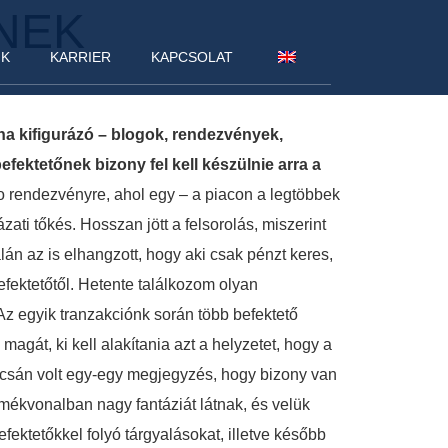
NEK
NK
KARRIER
KAPCSOLAT
éha kifigurázó – blogok, rendezvények,
fektetőnek bizony fel kell készülnie arra a
rendezvényre, ahol egy – a piacon a legtöbbek
ázati tőkés. Hosszan jött a felsorolás, miszerint
alán az is elhangzott, hogy aki csak pénzt keres,
ektetőtől. Hetente találkozom olyan
z egyik tranzakciónk során több befektető
magát, ki kell alakítania azt a helyzetet, hogy a
apcsán volt egy-egy megjegyzés, hogy bizony van
mékvonalban nagy fantáziát látnak, és velük
fektetőkkel folyó tárgyalásokat, illetve később