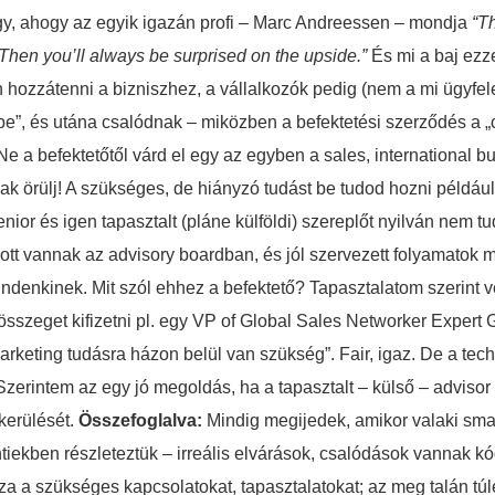
agy, ahogy az egyik igazán profi – Marc Andreessen – mondja
“T
 Then you’ll always be surprised on the upside.”
És mi a baj ezz
 hozzátenni a bizniszhez, a vállalkozók pedig (nem a mi ügyfele
tbe”, és utána csalódnak – miközben a befektetési szerződés a 
e a befektetőtől várd el egy az egyben a sales, international b
nak örülj! A szükséges, de hiányzó tudást be tudod hozni példáu
nior és igen tapasztalt (pláne külföldi) szereplőt nyilván nem t
a ott vannak az advisory boardban, és jól szervezett folyamato
enkinek. Mit szól ehhez a befektető? Tapasztalatom szerint vegy
i összeget kifizetni pl. egy VP of Global Sales Networker Expert
rketing tudásra házon belül van szükség”. Fair, igaz. De a tech
Szerintem az egy jó megoldás, ha a tapasztalt – külső – advisor 
 kerülését.
Összefoglalva:
Mindig megijedek, amikor valaki smar
tiekben részleteztük – irreális elvárások, csalódások vannak 
ozza a szükséges kapcsolatokat, tapasztalatokat; az meg talán t