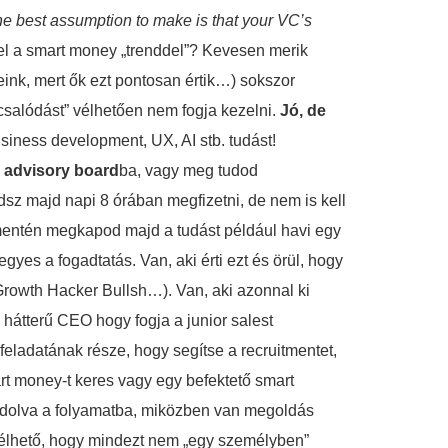
he best assumption to make is that your VC’s
el a smart money „trenddel”? Kevesen merik
ink, mert ők ezt pontosan értik…) sokszor
„csalódást” vélhetően nem fogja kezelni.
Jó, de
usiness development, UX, AI stb. tudást!
l
advisory board
ba, vagy meg tudod
udsz majd napi 8 órában megfizetni, de nem is kell
k mentén megkapod majd a tudást például havi egy
es a fogadtatás. Van, aki érti ezt és örül, hogy
 Growth Hacker Bullsh…). Van, aki azonnal ki
 hátterű CEO hogy fogja a junior salest
feladatának része, hogy segítse a recruitmentet,
t money-t keres vagy egy befektető smart
kódolva a folyamatba, miközben van megoldás
úlélhető, hogy mindezt nem „egy személyben”