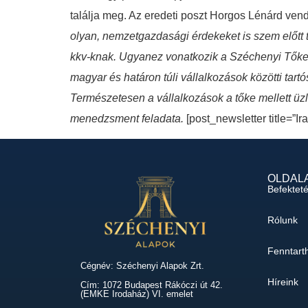
találja meg. Az eredeti poszt Horgos Lénárd ven
olyan, nemzetgazdasági érdekeket is szem előtt t
kkv-knak. Ugyanez vonatkozik a Széchenyi Tők
magyar és határon túli vállalkozások közötti tar
Természetesen a vállalkozások a tőke mellett üz
menedzsment feladata.
[post_newsletter title=”Ir
OLDAL
Befektet
Rólunk
Fenntart
Cégnév: Széchenyi Alapok Zrt.
Híreink
Cím: 1072 Budapest Rákóczi út 42.
(EMKE Irodaház) VI. emelet