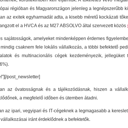
urópai régióban és Magyarországon jelenleg a legnépszerűbb k
an az exitek egyharmadát adta, a kisebb méretű kockázati tőke
hangzott el a HVCA és az M27 ABSOLVO által szervezett közös
os sajátosságok, amelyeket mindenképpen érdemes figyelembe
ndig csaknem fele lokális vállalkozás, a többi befektető ped
alatok és multinacionális cégek kezdeményezik, jellegüket te
46%).
e!”][/post_newsletter]
n az óvatosságnak és a tájékozódásnak, hiszen a vállalko
lődőnek, a megfelelő időben és ütemben átadni.
ban az ipari, vegyipari és IT-cégeknek a legmagasabb a keresle
állalkozásai iránt érdeklődnek a befektetők.