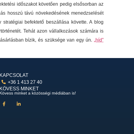
fektetési időszakot követően pedig elsősorban az
alkozás hosszú távú növekedésének menedzselését
stratégiai befektető beszállása követte. A blog
történetét. Tehát azon vállalkozások számára is
vásárlásban bízik, és szüksége van egy ún.
„híd”
KAPCSOLAT
+36 1 413 27 40
KÖVESS MINKET
Kövess minket a közösségi médiában is!