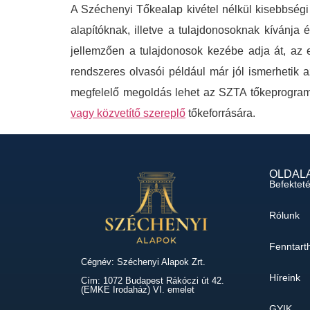
A Széchenyi Tőkealap kivétel nélkül kisebbségi 
alapítóknak, illetve a tulajdonosoknak kívánja
jellemzően a tulajdonosok kezébe adja át, az e
rendszeres olvasói például már jól ismerhetik 
megfelelő megoldás lehet az SZTA tőkeprogramj
vagy közvetítő szereplő
tőkeforrására.
OLDAL
Befektet
Rólunk
Fenntart
Cégnév: Széchenyi Alapok Zrt.
Híreink
Cím: 1072 Budapest Rákóczi út 42.
(EMKE Irodaház) VI. emelet
GYIK