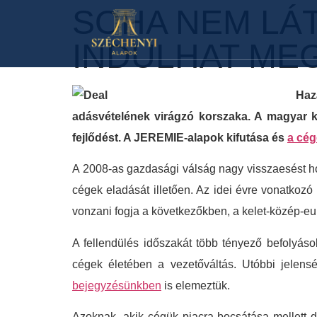
SOHA NEM LÁ
INDULHAT ME
Haz
adásvételének virágzó korszaka. A magyar k
fejlődést. A JEREMIE-alapok kifutása és
a cég
A 2008-as gazdasági válság nagy visszaesést hoz
cégek eladását illetően. Az idei évre vonatkozó 
vonzani fogja a következőkben, a kelet-közép-e
A fellendülés időszakát több tényező befolyáso
cégek életében a vezetőváltás. Utóbbi jelens
bejegyzésünkben
is elemeztük.
Azoknak, akik cégük piacra bocsátása mellett dö