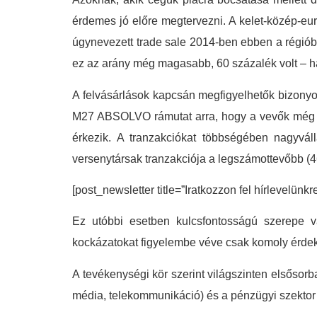
érdemes jó előre megtervezni. A kelet-közép-e
úgynevezett trade sale 2014-ben ebben a régiób
ez az arány még magasabb, 60 százalék volt – 
A felvásárlások kapcsán megfigyelhetők bizony
M27 ABSOLVO rámutat arra, hogy a vevők még mi
érkezik. A tranzakciókat többségében nagyváll
versenytársak tranzakciója a legszámottevőbb (
[post_newsletter title=”Iratkozzon fel hírlevelünkr
Ez utóbbi esetben kulcsfontosságú szerepe va
kockázatokat figyelembe véve csak komoly érdek
A tevékenységi kör szerint világszinten elsősor
média, telekommunikáció) és a pénzügyi szektor v