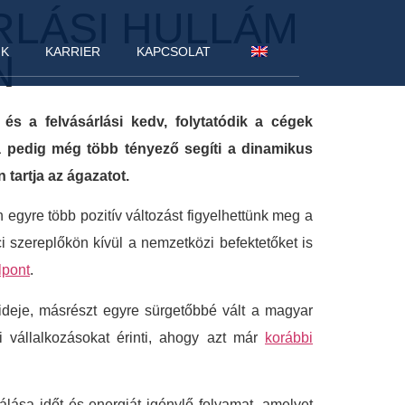
RLÁSI HULLÁM
NK
KARRIER
KAPCSOLAT
N
s a felvásárlási kedv, folytatódik a cégek
a pedig még több tényező segíti a dinamikus
artja az ágazatot.
egyre több pozitív változást figyelhettünk meg a
ci szereplőkön kívül a nemzetközi befektetőket is
lpont
.
 ideje, másrészt egyre sürgetőbbé vált a magyar
i vállalkozásokat érinti, ahogy azt már
korábbi
álása időt és energiát igénylő folyamat, amelyet