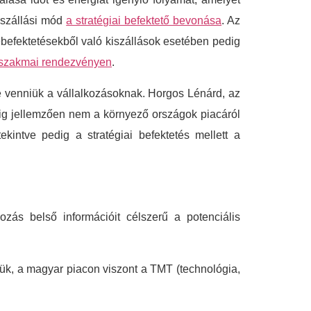
iszállási mód
a stratégiai befektető bevonása
. Az
befektetésekből való kiszállások esetében pedig
szakmai rendezvényen
.
 venniük a vállalkozásoknak. Horgos Lénárd, az
ig jellemzően nem a környező országok piacáról
kintve pedig a stratégiai befektetés mellett a
zás belső információit célszerű a potenciális
tük, a magyar piacon viszont a TMT (technológia,