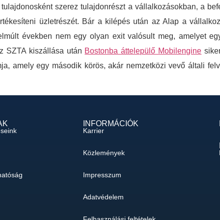
tulajdonosként szerez tulajdonrészt a vállalkozásokban, a be
 értékesíteni üzletrészét. Bár a kilépés után az Alap a váll
lmúlt években nem egy olyan exit valósult meg, amelyet egy 
az SZTA kiszállása után
Bostonba áttelepülő Mobilengine
siker
a, amely egy második körös, akár nemzetközi vevő általi fel
AK
INFORMÁCIÓK
éseink
Karrier
Közlemények
hatóság
Impresszum
Adatvédelem
Felhasználási feltételek