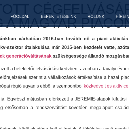
TOTT CÉGFELVÁSÁ
FŐOLDAL
BEFEKTETÉSEINK
RÓLUNK
HÍREI
G A MAGYAR PIACO
ánkban várhatóan 2016-ban tovább nő a piaci aktivitás é
kv-szektor átalakulása már 2015-ben kezdetét vette, azót
ek generációváltásának
szükségessége állandó mozgásban t
ott a befektetői felvásárlási kedvben, azonban a tavalyi évben 
előrejelzések szerint a vállalkozások értékesítése a hazai pia
urópai régió ugyanis ebből a szempontból
közkedvelt és aktív cé
lja. Egyrészt májusban elérkezett a JEREMIE-alapok kifutási
ég elsősorban a rendszerváltást követően megalapult család
ntenek, körültekintően kell eljárniuk. A tökéletes vevő megtal