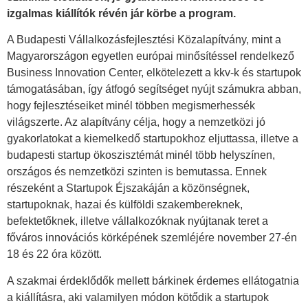
izgalmas kiállítók révén jár körbe a program.
A Budapesti Vállalkozásfejlesztési Közalapítvány, mint a
Magyarországon egyetlen európai minősítéssel rendelkező
Business Innovation Center, elkötelezett a kkv-k és startupok
támogatásában, így átfogó segítséget nyújt számukra abban,
hogy fejlesztéseiket minél többen megismerhessék
világszerte. Az alapítvány célja, hogy a nemzetközi jó
gyakorlatokat a kiemelkedő startupokhoz eljuttassa, illetve a
budapesti startup ökoszisztémát minél több helyszínen,
országos és nemzetközi szinten is bemutassa. Ennek
részeként a Startupok Éjszakáján a közönségnek,
startupoknak, hazai és külföldi szakembereknek,
befektetőknek, illetve vállalkozóknak nyújtanak teret a
főváros innovációs körképének szemléjére november 27-én
18 és 22 óra között.
A szakmai érdeklődők mellett bárkinek érdemes ellátogatnia
a kiállításra, aki valamilyen módon kötődik a startupok