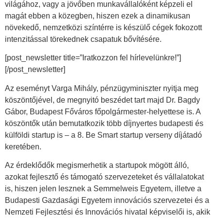
világához, vagy a jövőben munkavállalóként képzeli el
magát ebben a közegben, hiszen ezek a dinamikusan
növekedő, nemzetközi színtérre is készülő cégek fokozott
intenzitással törekednek csapatuk bővítésére.
[post_newsletter title=”Iratkozzon fel hírlevelünkre!”]
[/post_newsletter]
Az eseményt Varga Mihály, pénzügyminiszter nyitja meg
köszöntőjével, de megnyitó beszédet tart majd Dr. Bagdy
Gábor, Budapest Főváros főpolgármester-helyettese is. A
köszöntők után bemutatkozik több díjnyertes budapesti és
külföldi startup is – a 8. Be Smart startup verseny díjátadó
keretében.
Az érdeklődők megismerhetik a startupok mögött álló,
azokat fejlesztő és támogató szervezeteket és vállalatokat
is, hiszen jelen lesznek a Semmelweis Egyetem, illetve a
Budapesti Gazdasági Egyetem innovációs szervezetei és a
Nemzeti Fejlesztési és Innovációs hivatal képviselői is, akik