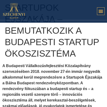
STARTUPOK
ÉJSZAKÁJA –
BEMUTATKOZIK A
BUDAPESTI STARTUP
ÖKOSZISZTÉMA
A Budapesti Vállalkozásfejlesztési Közalapítvány
szervezésében 2018. november 27-én immár negyedik
alkalommal kerül megrendezésre a Startupok Éjszakája
a Bálna Budapest rendezvényközpontban. A
rendezvény fókuszában a budapesti startup és – a
regionális vezető szerepre törő – innovációs
ökoszisztéma áll, melyet kerekasztal-beszélgetések,
szakmai előadások, jó gyakorlatok ismertetése és