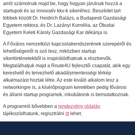
arról számolnak majd be, hogy hogyan járulnak hozzá a
startupok és az innovatív kkv-k sikeréhez. Beszédet tart
többek között Dr. Heidrich Balázs, a Budapesti Gazdasági
Egyetem rektora, és Dr. Lazányi Kornélia, az Óbudai
Egyetem Keleti Károly Gazdasági Kar dékánja is.
A Főváros nemzetközi kapcsolatrendszerének szerepéről és
lehetőségeiről is szó lesz, miközben startup
sikertörténetekből is inspirálódhatnak a résztvevők.
Megtalálhatjuk majd a Route4U fejlesztői csapatát, akik egy
kereshető és tervezhető akadálymentességi térkép
alkalmazást hoztak létre. Az este kiváló alkalom lesz a
networkingre is, a kísérőprogram keretében pedig fővárosi
és állami startup programok, inkubátorok is bemutatkoznak.
A programról bővebben a
rendezvény oldalán
tájékozódhatunk, regisztrálni
itt
lehet.