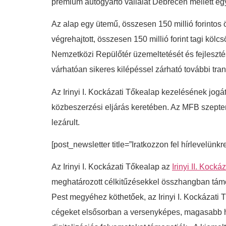
prémium autógyártó vállalat Debrecen mellett egy
Az alap egy ütemű, összesen 150 millió forinto
végrehajtott, összesen 150 millió forint tagi kö
Nemzetközi Repülőtér üzemeltetését és fejlesztés
várhatóan sikeres kilépéssel zárható további tr
Az Irinyi I. Kockázati Tőkealap kezelésének jogá
közbeszerzési eljárás keretében. Az MFB szepte
lezárult.
[post_newsletter title=”Iratkozzon fel hírlevelünkr
Az Irinyi I. Kockázati Tőkealap az
Irinyi II. Kock
meghatározott célkitűzésekkel összhangban támoga
Pest megyéhez köthetőek, az Irinyi I. Kockázati
cégeket elsősorban a versenyképes, magasabb hozz