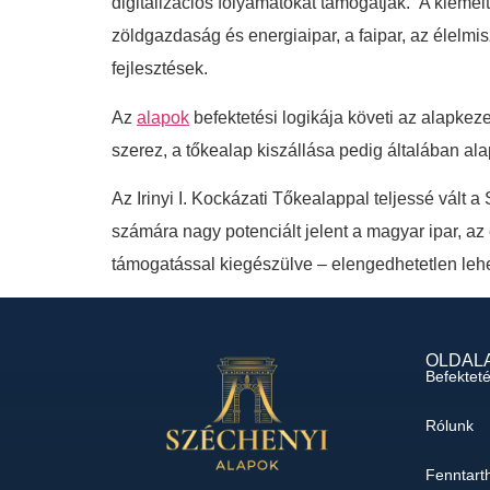
digitalizációs folyamatokat támogatják. A kiemelt
zöldgazdaság és energiaipar, a faipar, az élelmis
fejlesztések.
Az
alapok
befektetési logikája követi az alapkez
szerez, a tőkealap kiszállása pedig általában ala
Az Irinyi I. Kockázati Tőkealappal teljessé vált 
számára nagy potenciált jelent a magyar ipar, az e
támogatással kiegészülve – elengedhetetlen leh
OLDAL
Befektet
Rólunk
Fenntart