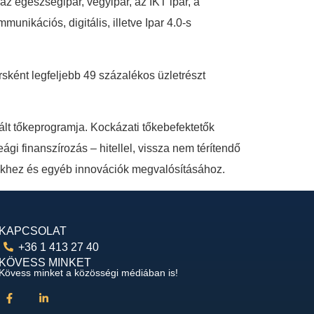
az egészségipar, vegyipar, az IKT ipar, a
unikációs, digitális, illetve Ipar 4.0-s
sként legfeljebb 49 százalékos üzletrészt
nált tőkeprogramja. Kockázati tőkebefektetők
ági finanszírozás – hitellel, vissza nem térítendő
sekhez és egyéb innovációk megvalósításához.
KAPCSOLAT
+36 1 413 27 40
KÖVESS MINKET
Kövess minket a közösségi médiában is!