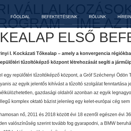
ARI VÁLLALKOZÁSO
FŐOLDAL
BEFEKTETÉSEINK
RÓLUNK
HÍREI
OGRAM – ÍME AZ IR
ŐKEALAP ELSŐ BEF
 Irinyi I. Kockázati Tőkealap – amely a konvergencia régiókb
 repülőtéri tűzoltóképző központ létrehozását segíti a járm
vel egy repülőtéri tűzoltóképző központ, a Gróf Széchenyi Ödön
is az egyik jelentős kihívást a tűzoltó szolgálat fenntartása je
élkülözhetetlen, gazdasági oldalról azonban az egyik legnagyob
jellegű komplex oktató bázist jelenleg egy kelet-európai cég sem
ohamosan nő, 2011 és 2018 között évi 18 ezerről egészen évi 3
den valószínűség szerint tovább fog gyarapodni, a BMW beruh