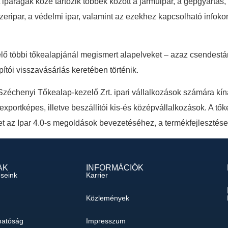
 iparágak közé tartozik többek között a járműipar, a gépgyártás, 
zeripar, a védelmi ipar, valamint az ezekhez kapcsolható infokomm
elő többi tőkealapjánál megismert alapelveket – azaz csendestár
pítói visszavásárlás keretében történik.
a Széchenyi Tőkealap-kezelő Zrt. ipari vállalkozások számára kí
xportképes, illetve beszállítói kis-és középvállalkozások. A tőke
et az Ipar 4.0-s megoldások bevezetéséhez, a termékfejleszté
AK
INFORMÁCIÓK
éseink
Karrier
Közlemények
hatóság
Impresszum