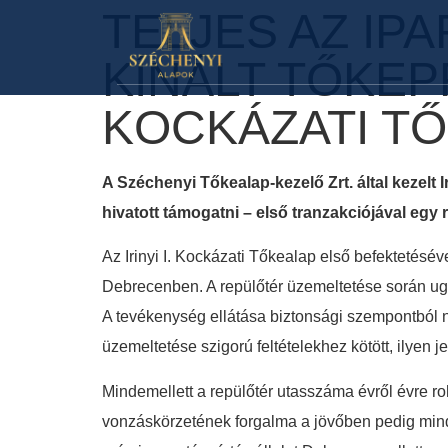
TELJES AZ IP
KÍNÁLT TŐKEPR
KOCKÁZATI T
A Széchenyi Tőkealap-kezelő Zrt. által kezelt
hivatott támogatni – első tranzakciójával egy
Az Irinyi I. Kockázati Tőkealap első befektetésé
Debrecenben. A repülőtér üzemeltetése során ugyan
A tevékenység ellátása biztonsági szempontból n
üzemeltetése szigorú feltételekhez kötött, ilyen 
Mindemellett a repülőtér utasszáma évről évre r
vonzáskörzetének forgalma a jövőben pedig min