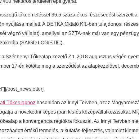
 400 hektáros területen épít gyárat.
s összegű tőkeemeléssel 36,6 százalékos részesedést szerzett 
lcsön nyújtása mellett. A DETKA Oktató Kft.-ben tulajdonosi rés
ét végző vállalat), amellyel az SZTA-nak már van egy pénzügyil
anzakciója (SAIGO LOGISTIC).
t a Széchenyi Tőkealap-kezelő Zrt. 2018 augusztus végén nyerte
mber 17-én kötötte meg a szerződést az alapkezelővel, decembe
e!”][/post_newsletter]
ázati Tőkealaphoz
hasonlóan az Irinyi Tervben, azaz Magyarország
tja a növekedni képes ipari kis-és középvállalkozásokat. Míg a
 Tőkealap a konvergencia régiókra fókuszál. Az Irinyi Tervben 
áadott értékű termelés, a kutatás-fejlesztés, valamint kiemelt 