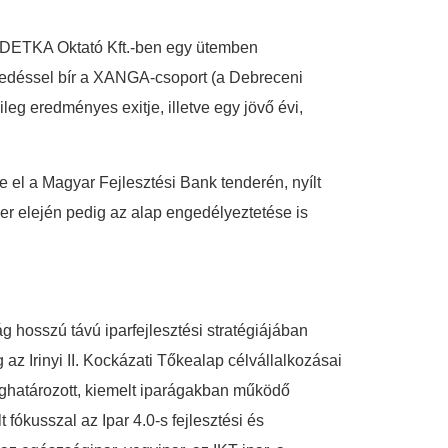
a DETKA Oktató Kft.-ben egy ütemben
zesedéssel bír a XANGA-csoport (a Debreceni
eg eredményes exitje, illetve egy jövő évi,
 el a Magyar Fejlesztési Bank tenderén, nyílt
r elején pedig az alap engedélyeztetése is
 hosszú távú iparfejlesztési stratégiájában
z Irinyi II. Kockázati Tőkealap célvállalkozásai
meghatározott, kiemelt iparágakban működő
fókusszal az Ipar 4.0-s fejlesztési és