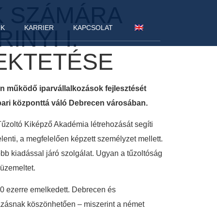
K SZÁMÁRA
NK
KARRIER
KAPCSOLAT
INYI I.
EKTETÉSE
an működő iparvállalkozások fejlesztését
űipari központtá váló Debrecen városában.
 Tűzoltó Kiképző Akadémia létrehozását segíti
lenti, a megfelelően képzett személyzet mellett.
b kiadással járó szolgálat. Ugyan a tűzoltóság
 üzemeltet.
60 ezerre emelkedett. Debrecen és
ázásnak köszönhetően – miszerint a német