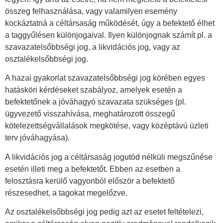
összeg felhasználása, vagy valamilyen esemény
kockáztatná a céltársaság működését, úgy a befektető élhet
a taggyűlésen különjogaival. Ilyen különjognak számít pl. a
szavazatelsőbbségi jog, a likvidációs jog, vagy az
osztalékelsőbbségi jog.
A hazai gyakorlat szavazatelsőbbségi jog körében egyes
hatásköri kérdéseket szabályoz, amelyek esetén a
befektetőnek a jóváhagyó szavazata szükséges (pl.
ügyvezető visszahívása, meghatározott összegű
kötelezettségvállalások megkötése, vagy középtávú üzleti
terv jóváhagyása).
A likvidációs jog a céltársaság jogutód nélküli megszűnése
esetén illeti meg a befektetőt. Ebben az esetben a
felosztásra kerülő vagyonból először a befektető
részesedhet, a tagokat megelőzve.
Az osztalékelsőbbségi jog pedig azt az esetet feltételezi,