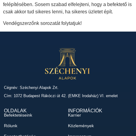
felépítésében. Sosem szabad elfelejteni, hogy a befektető is
csak akkor tud sikeres lenni, ha sikeres üzletet épít.
Vendégszerzőnk sorozatát folytatjuk!
Cégnév: Széchenyi Alapok Zrt.
Cím: 1072 Budapest Rákóczi út 42. (EMKE Irodaház) VI. emelet
OLDALAK
INFORMÁCIÓK
Befektetéseink
Karrier
Rólunk
Közlemények