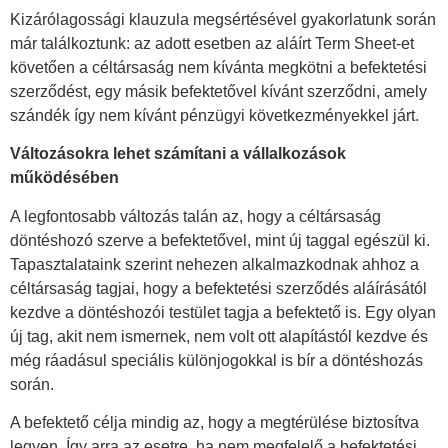
Kizárólagossági klauzula megsértésével gyakorlatunk során
már találkoztunk: az adott esetben az aláírt Term Sheet-et
követően a céltársaság nem kívánta megkötni a befektetési
szerződést, egy másik befektetővel kívánt szerződni, amely
szándék így nem kívánt pénzügyi következményekkel járt.
Változásokra lehet számítani a vállalkozások
működésében
A legfontosabb változás talán az, hogy a céltársaság
döntéshozó szerve a befektetővel, mint új taggal egészül ki.
Tapasztalataink szerint nehezen alkalmazkodnak ahhoz a
céltársaság tagjai, hogy a befektetési szerződés aláírásától
kezdve a döntéshozói testület tagja a befektető is. Egy olyan
új tag, akit nem ismernek, nem volt ott alapítástól kezdve és
még ráadásul speciális különjogokkal is bír a döntéshozás
során.
A befektető célja mindig az, hogy a megtérülése biztosítva
legyen. Így arra az esetre, ha nem megfelelő a befektetési