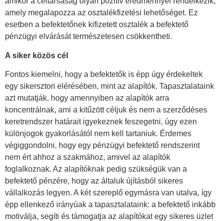
amikor a céltársaság olyan pozitív eredménnyel rendelkezik,
amely megalapozza az osztalékfizetési lehetőséget. Ez
esetben a befektetőnek kifizetett osztalék a befektető
pénzügyi elvárását természetesen csökkentheti.
A siker közös cél
Fontos kiemelni, hogy a befektetők is épp úgy érdekeltek
egy sikersztori elérésében, mint az alapítók. Tapasztalataink
azt mutatják, hogy amennyiben az alapítók arra
koncentrálnak, ami a kitűzött céljuk és nem a szerződéses
keretrendszer határait igyekeznek feszegetni, úgy ezen
különjogok gyakorlásától nem kell tartaniuk. Érdemes
végiggondolni, hogy egy pénzügyi befektető rendszerint
nem ért ahhoz a szakmához, amivel az alapítók
foglalkoznak. Az alapítóknak pedig szükségük van a
befektető pénzére, hogy az általuk újításból sikeres
vállalkozás legyen. A két szereplő egymásra van utalva, így
épp ellenkező irányúak a tapasztalataink: a befektető inkább
motiválja, segíti és támogatja az alapítókat egy sikeres üzlet