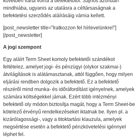
követően várta volna a befektetőtől. Sajnos azonban
mindhiába, ugyanis az utalásra a céltársaságnak a
befektetési szerződés aláírásáig várnia kellett.
[post_newsletter title=”Iratkozzon fel hírlevelünkre!”]
[/post_newsletter]
A jogi szempont
Egy aláírt Term Sheet komoly befektetői szándékot
feltételez, amelyet jogi- és pénzügyi (olykor szakmai-)
átvilágítások is alátámasztanak, attól függően, hogy milyen
eljárási rendben dolgozik a befektető. Ez a befektető
részéről mind munka- és időráfordítást igényelnek, amelyek
számára költségekkel járnak. Ezért több intézményi
befektető oly módon biztosítja magát, hogy a Term Sheet-be
kötelező érvényű rendelkezéseket iktatnak be. Ilyen pl. a
kizárólagossági-, vagy a titoktartási klauzula, amelyek
megsértése esetén a befektető pénzkövetelési igénnyel
léphet fel.