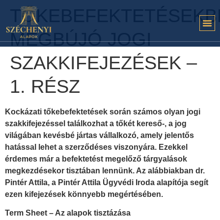
TŐKEBEFEKTETÉSEKB
MEGBÚJÓ JOGI
SZAKKIFEJEZÉSEK –
1. RÉSZ
Kockázati tőkebefektetések során számos olyan jogi
szakkifejezéssel találkozhat a tőkét kereső-, a jog
világában kevésbé jártas vállalkozó, amely jelentős
hatással lehet a szerződéses viszonyára. Ezekkel
érdemes már a befektetést megelőző tárgyalások
megkezdésekor tisztában lennünk. Az alábbiakban dr.
Pintér Attila, a Pintér Attila Ügyvédi Iroda alapítója segít
ezen kifejezések könnyebb megértésében.
Term Sheet – Az alapok tisztázása