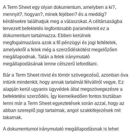
A Term Sheet egy olyan dokumentum, amelyben a ki?,
mennyit?, hogyan?, minek fejében? és a meddig?
kérdésekre találhatjuk meg a válaszokat. A céltársaságba
tervezett befektetés legfontosabb paramétereit ez a
dokumentum tartalmazza. Ebben kerülnek
megfogalmazásra azok a fő pénzügyi és jogi feltételek,
amelyekről a felek még a szerződéskötést megelőzően
megállapodnak. Talán a felek iránymutató
megállapodásának lenne célszerű lefordítani.
Bár a Term Sheet rövid és tömör szövegezésű, azonban óva
intünk mindenkit, hogy annak tartalmát félvállról vegye. Ez
alapján kerül ugyanis ügyvédek által megszövegezésre a
befektetési szerződés. Így kiemelkedően fontos tisztában
lenni már a Term Sheet egyeztetések során azzal, hogy az
abban szereplő jogi tartalmak, angol szakkifejezések mit
takarnak.
A dokumentumot iránymutató megállapodásnak is lehet