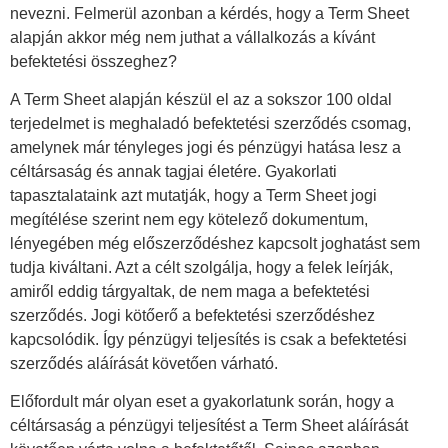
nevezni. Felmerül azonban a kérdés, hogy a Term Sheet
alapján akkor még nem juthat a vállalkozás a kívánt
befektetési összeghez?
A Term Sheet alapján készül el az a sokszor 100 oldal
terjedelmet is meghaladó befektetési szerződés csomag,
amelynek már tényleges jogi és pénzügyi hatása lesz a
céltársaság és annak tagjai életére. Gyakorlati
tapasztalataink azt mutatják, hogy a Term Sheet jogi
megítélése szerint nem egy kötelező dokumentum,
lényegében még előszerződéshez kapcsolt joghatást sem
tudja kiváltani. Azt a célt szolgálja, hogy a felek leírják,
amiről eddig tárgyaltak, de nem maga a befektetési
szerződés. Jogi kötőerő a befektetési szerződéshez
kapcsolódik. Így pénzügyi teljesítés is csak a befektetési
szerződés aláírását követően várható.
Előfordult már olyan eset a gyakorlatunk során, hogy a
céltársaság a pénzügyi teljesítést a Term Sheet aláírását