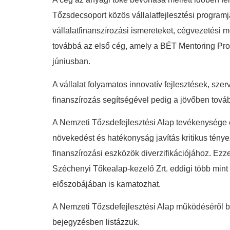
Tőzsdecsoport közös vállalatfejlesztési program
vállalatfinanszírozási ismereteket, cégvezetési
továbbá az első cég, amely a BÉT Mentoring Pro
júniusban.
A vállalat folyamatos innovatív fejlesztések, szer
finanszírozás segítségével pedig a jövőben tovább
A Nemzeti Tőzsdefejlesztési Alap tevékenysége e
növekedést és hatékonyság javítás kritikus tény
finanszírozási eszközök diverzifikációjához. Ezz
Széchenyi Tőkealap-kezelő Zrt. eddigi több mint
előszobájában is kamatozhat.
A Nemzeti Tőzsdefejlesztési Alap működéséről
bejegyzésben listázzuk.