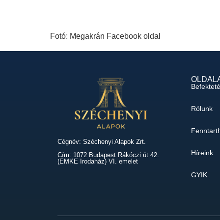
Fotó: Megakrán Facebook oldal
OLDAL
Befektet
Rólunk
Fenntart
Cégnév: Széchenyi Alapok Zrt.
Híreink
Cím: 1072 Budapest Rákóczi út 42.
(EMKE Irodaház) VI. emelet
GYIK