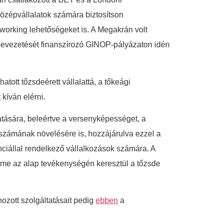
középvállalatok számára biztosítson
tworking lehetőségeket is. A Megakrán volt
 bevezetését finanszírozó GINOP-pályázaton idén
tott tőzsdeérett vállalattá, a tőkeági
 kíván elérni.
tására, beleértve a versenyképességet, a
 számának növelésére is, hozzájárulva ezzel a
nciállal rendelkező vállalkozások számára. A
lme az alap tevékenységén keresztül a tőzsde
ozott szolgáltatásait pedig
ebben
a