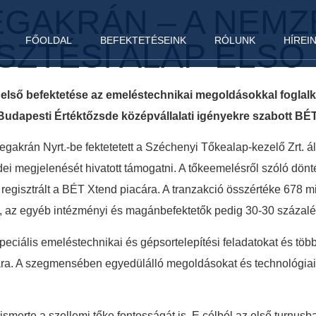
GAKRÁN – A NEMZ
FŐOLDAL
BEFEKTETÉSEINK
RÓLUNK
HÍREI
SZTÉSI ALAP ELSŐ
 első befektetése az emeléstechnikai megoldásokkal foglal
Budapesti Értéktőzsde középvállalati igényekre szabott BÉ
akrán Nyrt.-be fektetetett a Széchenyi Tőkealap-kezelő Zrt. ál
i megjelenését hivatott támogatni. A tőkeemelésről szóló dö
egisztrált a BÉT Xtend piacára. A tranzakció összértéke 678 mil
, az egyéb intézményi és magánbefektetők pedig 30-30 százalék
speciális emeléstechnikai és gépsortelepítési feladatokat és t
mára. A szegmensében egyedülálló megoldásokat és technológiai
ismerte a szellemi tőke fontosságát is. E célból az első turnus