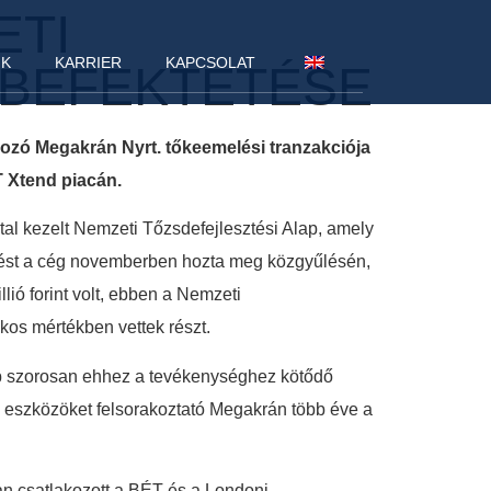
ETI
NK
KARRIER
KAPCSOLAT
 BEFEKTETÉSE
kozó Megakrán Nyrt. tőkeemelési tranzakciója
T Xtend piacán.
tal kezelt Nemzeti Tőzsdefejlesztési Alap, amely
ntést a cég novemberben hozta meg közgyűlésén,
lió forint volt, ebben a Nemzeti
os mértékben vettek részt.
öbb szorosan ehhez a tevékenységhez kötődő
 eszközöket felsorakoztató Megakrán több éve a
ban csatlakozott a BÉT és a Londoni