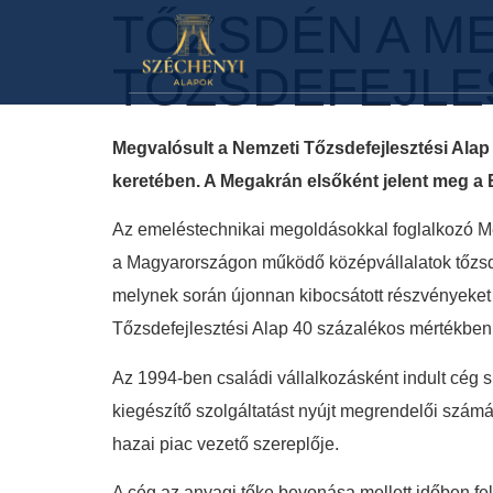
TŐZSDÉN A ME
TŐZSDEFEJLE
Megvalósult a Nemzeti Tőzsdefejlesztési Alap
keretében. A Megakrán elsőként jelent meg a 
Az emeléstechnikai megoldásokkal foglalkozó Meg
a Magyarországon működő középvállalatok tőzsde
melynek során újonnan kibocsátott részvényeket r
Tőzsdefejlesztési Alap 40 százalékos mértékben
Az 1994-ben családi vállalkozásként indult cég 
kiegészítő szolgáltatást nyújt megrendelői szá
hazai piac vezető szereplője.
A cég az anyagi tőke bevonása mellett időben fel