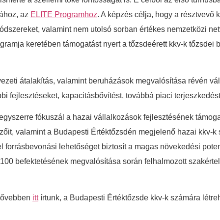
jához, az
ELITE Programhoz
. A képzés célja, hogy a résztvevő 
 módszereket, valamint nem utolsó sorban értékes nemzetközi ne
gramja keretében támogatást nyert a tőzsdeérett kkv-k tőzsdei
vezeti átalakítás, valamint beruházások megvalósítása révén válha
i fejlesztéseket, kapacitásbővítést, továbbá piaci terjeszkedést
gyszerre fókuszál a hazai vállalkozások fejlesztésének támoga
ezőit, valamint a Budapesti Értéktőzsdén megjelenő hazai kkv-k
el forrásbevonási lehetőséget biztosít a magas növekedési pote
 100 befektetésének megvalósítása során felhalmozott szakérte
 bővebben
itt
írtunk, a Budapesti Értéktőzsde kkv-k számára létreh