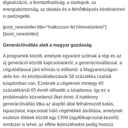
digitalizáció, a fenntarthatóság, a startupok, az
energiabiztonság, az oktatás és a felnőttképzés kérdésköreit
is pedzegetik.
[post_newsletter title=”Iratkozzon fel hírlevelünkre!”]
[/post_newsletter]
Generációváltás alatt a magyar gazdaság
A programok között, amelyek egyaránt szólnak a régi és az
új generáció közötti kapcsolatokról, a generációváltással, a
cégutódlással járó kihívás is előkerül: a Magyarországon
aktív kis- és középvállalkozások 58 százaléka családi
tulajdonban van. Ezeknek a cégeknek mintegy 40
százalékánál 65 évnél idősebb a tulajdonos, így ez a
problémakör közvetlenül őket érinti. A hatékony
generációváltás titka az alapító által felhalmozott tudás,
tapasztalat, kapcsolati háló cégértékké átváltása, amelynek
eszköze többek között egy CRM (ügyfélkapcsolat-kezelő)
rendszer is lehet, az efféle fejlesztésekre pedig hosszú