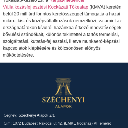
Tőkealap-kezelő Zrt. a
Kárpát-medencei
Vállalkozásfejlesztési Kockázati Tőkealap
(KMVA) keretén
belül 20 milliárd forintos keretösszeggel támogatja a hazai
mikro-, kis- és középvállalkozások nemzetközi, valamint az
országhatárokon kívülről hazánkba érkező innovatív cégek
bővülési szándékait, különös tekintettel a tartós termelési,
szolgáltatási, kutatás-fejlesztési, illetve munkaerő-képzési
kapcsolatok kiépítésére és kölcsönösen előnyös
működtetésére.
Cégnév: Széchenyi Alapok Zrt.
Cím: 1072 Budapest Rákóczi út 42. (EMKE Irodaház) VI. emelet