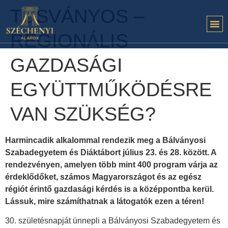
TUSVÁNYOS –
REGIONÁLIS
GAZDASÁGI
EGYÜTTMŰKÖDÉSRE
VAN SZÜKSÉG?
Harmincadik alkalommal rendezik meg a Bálványosi
Szabadegyetem és Diáktábort július 23. és 28. között. A
rendezvényen, amelyen több mint 400 program várja az
érdeklődőket, számos Magyarországot és az egész
régiót érintő gazdasági kérdés is a középpontba kerül.
Lássuk, mire számíthatnak a látogatók ezen a téren!
30. születésnapját ünnepli a Bálványosi Szabadegyetem és