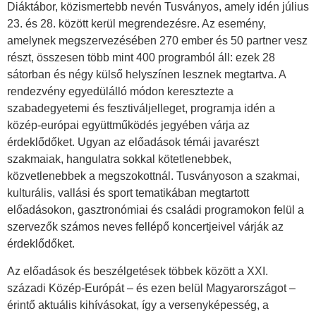
Diáktábor, közismertebb nevén Tusványos, amely idén július
23. és 28. között kerül megrendezésre. Az esemény,
amelynek megszervezésében 270 ember és 50 partner vesz
részt, összesen több mint 400 programból áll: ezek 28
sátorban és négy külső helyszínen lesznek megtartva. A
rendezvény egyedülálló módon keresztezte a
szabadegyetemi és fesztiváljelleget, programja idén a
közép-európai együttműködés jegyében várja az
érdeklődőket. Ugyan az előadások témái javarészt
szakmaiak, hangulatra sokkal kötetlenebbek,
közvetlenebbek a megszokottnál. Tusványoson a szakmai,
kulturális, vallási és sport tematikában megtartott
előadásokon, gasztronómiai és családi programokon felül a
szervezők számos neves fellépő koncertjeivel várják az
érdeklődőket.
Az előadások és beszélgetések többek között a XXI.
századi Közép-Európát – és ezen belül Magyarországot –
érintő aktuális kihívásokat, így a versenyképesség, a