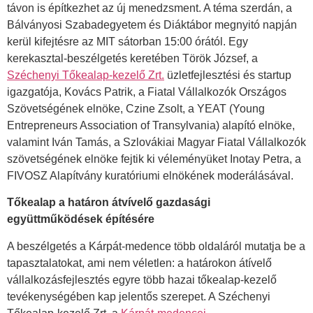
távon is építkezhet az új menedzsment. A téma szerdán, a
Bálványosi Szabadegyetem és Diáktábor megnyitó napján
kerül kifejtésre az MIT sátorban 15:00 órától. Egy
kerekasztal-beszélgetés keretében Török József, a
Széchenyi Tőkealap-kezelő Zrt.
üzletfejlesztési és startup
igazgatója, Kovács Patrik, a Fiatal Vállalkozók Országos
Szövetségének elnöke, Czine Zsolt, a YEAT (Young
Entrepreneurs Association of Transylvania) alapító elnöke,
valamint Iván Tamás, a Szlovákiai Magyar Fiatal Vállalkozók
szövetségének elnöke fejtik ki véleményüket Inotay Petra, a
FIVOSZ Alapítvány kuratóriumi elnökének moderálásával.
Tőkealap a határon átvívelő gazdasági
együttműködések építésére
A beszélgetés a Kárpát-medence több oldaláról mutatja be a
tapasztalatokat, ami nem véletlen: a határokon átívelő
vállalkozásfejlesztés egyre több hazai tőkealap-kezelő
tevékenységében kap jelentős szerepet. A Széchenyi