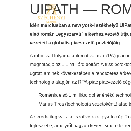
UIPATH — ROM
Idén márciusban a new york-i székhelyű UiPath
első román „egyszarvú” sikerhez vezető útja
vezetett a globális piacvezető pozíciójáig.
A robotizált folyamatautomatizálási (RPA) piacon 
meghaladja az 1,1 milliárd dollárt. A friss befe
ugrott, aminek következtében a rendszeres árbev
technológia alapján az RPA-piac piacvezető cégén
Románia első 1 milliárd dollár értékű techno
Marius Tirca (technológia vezetőként,) alapít
Az eredetileg vállalati szoftvereket gyártó cég 
fejlesztette, amelyről nagyon kevés ismerettel r