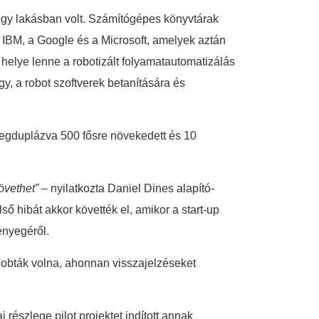
gy lakásban volt. Számítógépes könyvtárak
z IBM, a Google és a Microsoft, amelyek aztán
 helye lenne a robotizált folyamatautomatizálás
gy, a robot szoftverek betanítására és
 megduplázva 500 fősre növekedett és 10
övethet”
– nyilatkozta Daniel Dines alapító-
ső hibát akkor követték el, amikor a start-up
ényegéről.
 dobták volna, ahonnan visszajelzéseket
 részlege pilot projektet indított annak