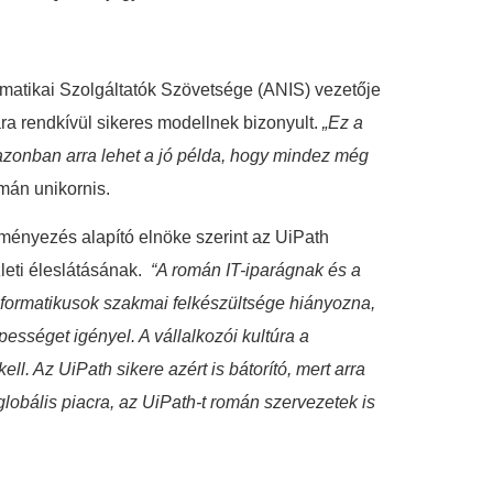
formatikai Szolgáltatók Szövetsége (ANIS) vezetője
ra rendkívül sikeres modellnek bizonyult.
„Ez a
azonban arra lehet a jó példa, hogy mindez még
mán unikornis.
ményezés alapító elnöke szerint az UiPath
zleti éleslátásának.
“A román IT-iparágnak és a
formatikusok szakmai felkészültsége hiányozna,
ességet igényel. A vállalkozói kultúra a
 Az UiPath sikere azért is bátorító, mert arra
globális piacra, az UiPath-t román szervezetek is