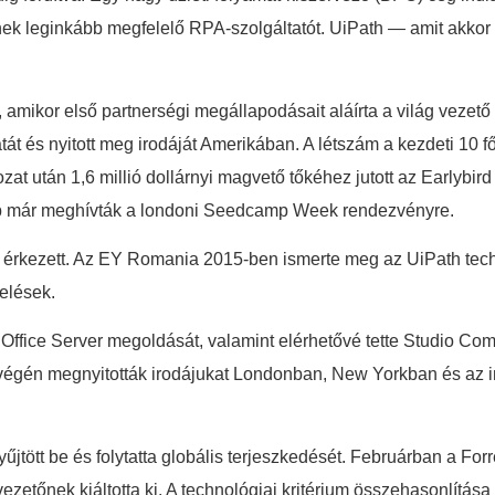
iknek leginkább megfelelő RPA-szolgáltatót. UiPath — amit ak
 amikor első partnerségi megállapodásait aláírta a világ vezető
tát és nyitott meg irodáját Amerikában. A létszám a kezdeti 10 f
t után 1,6 millió dollárnyi magvető tőkéhez jutott az Earlybir
 már meghívták a londoni Seedcamp Week rendezvényre.
érkezett. Az EY Romania 2015-ben ismerte meg az UiPath techno
elések.
k Office Server megoldását, valamint elérhetővé tette Studio Co
 végén megnyitották irodájukat Londonban, New Yorkban és az in
jtött be és folytatta globális terjeszkedését. Februárban a Fo
etőnek kiáltotta ki. A technológiai kritérium összehasonlítása