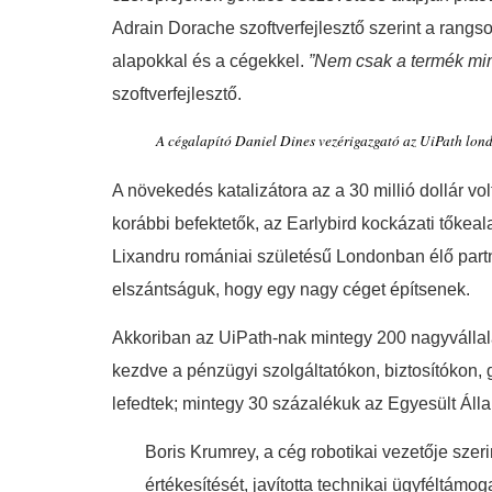
Adrain Dorache szoftverfejlesztő szerint a rangs
alapokkal és a cégekkel.
”Nem csak a termék min
szoftverfejlesztő.
A cégalapító Daniel Dines vezérigazgató az UiPath lon
A növekedés katalizátora az a 30 millió dollár vo
korábbi befektetők, az Earlybird kockázati tőke
Lixandru romániai születésű Londonban élő partne
elszántságuk, hogy egy nagy céget építsenek.
Akkoriban az UiPath-nak mintegy 200 nagyvállalat
kezdve a pénzügyi szolgáltatókon, biztosítókon
lefedtek; mintegy 30 százalékuk az Egyesült Ál
Boris Krumrey, a cég robotikai vezetője szer
értékesítését, javította technikai ügyféltámo