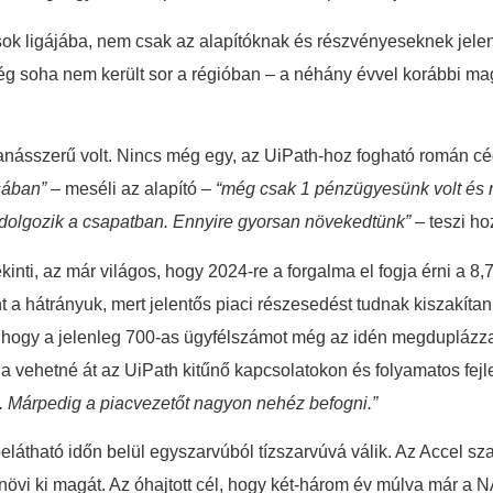
k ligájába, nem csak az alapítóknak és részvényeseknek jelent j
még soha nem került sor a régióban – a néhány évvel korábbi m
ásszerű volt. Nincs még egy, az UiPath-hoz fogható román cég,
sában”
– meséli az alapító –
“még csak 1 pénzügyesünk volt és n
dolgozik a csapatban. Ennyire gyorsan növekedtünk”
– teszi ho
ti, az már világos, hogy 2024-re a forgalma el fogja érni a 8,75
t a hátrányuk, mert jelentős piaci részesedést tudnak kiszakít
, hogy a jelenleg 700-as ügyfélszámot még az idén megduplázza.
igha vehetné át az UiPath kitűnő kapcsolatokon és folyamatos fe
en. Márpedig a piacvezetőt nagyon nehéz befogni.”
látható időn belül egyszarvúból tízszarvúvá válik. Az Accel szak
á növi ki magát. Az óhajtott cél, hogy két-három év múlva már 