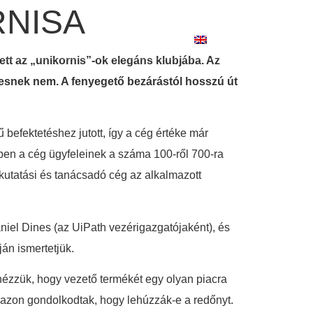
RNISA
NK
KARRIER
KAPCSOLAT
ett az „unikornis”-ok elegáns klubjába. Az
esnek nem. A fenyegető bezárástól hosszú út
 befektetéshez jutott, így a cég értéke már
7-ben a cég ügyfeleinek a száma 100-ről 700-ra
kutatási és tanácsadó cég az alkalmazott
aniel Dines (az UiPath vezérigazgatójaként), és
ján ismertetjük.
 nézzük, hogy vezető termékét egy olyan piacra
g azon gondolkodtak, hogy lehúzzák-e a redőnyt.