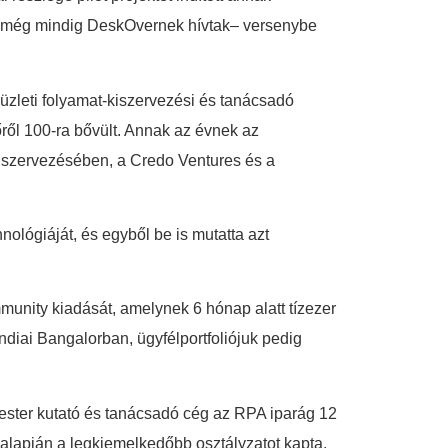
kor még mindig DeskOvernek hívtak– versenybe
 üzleti folyamat-kiszervezési és tanácsadó
őről 100-ra bővült. Annak az évnek az
d szervezésében, a Credo Ventures és a
lógiáját, és egyből be is mutatta azt
mmunity kiadását, amelynek 6 hónap alatt tízezer
diai Bangalorban, ügyfélportfoliójuk pedig
rrester kutató és tanácsadó cég az RPA iparág 12
 alapján a legkiemelkedőbb osztályzatot kapta.