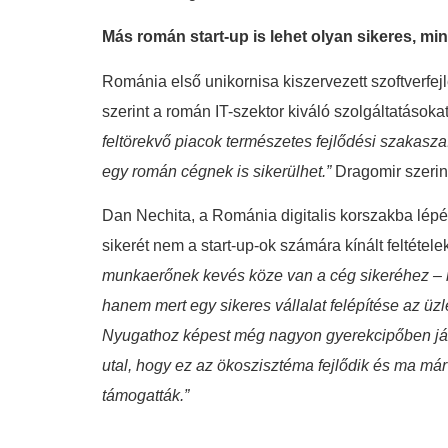
Más román start-up is lehet olyan sikeres, mi
Románia első unikornisa kiszervezett szoftverfejl
szerint a román IT-szektor kiváló szolgáltatások
feltörekvő piacok természetes fejlődési szakasz
egy román cégnek is sikerülhet.”
Dragomir szerint
Dan Nechita, a Románia digitalis korszakba lép
sikerét nem a start-up-ok számára kínált feltéte
munkaerőnek kevés köze van a cég sikeréhez – n
hanem mert egy sikeres vállalat felépítése az üzl
Nyugathoz képest még nagyon gyerekcipőben jár R
utal, hogy ez az ökoszisztéma fejlődik és ma már 
támogatták.”