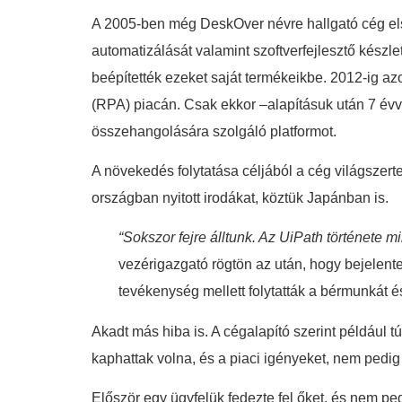
A 2005-ben még DeskOver névre hallgató cég el
automatizálását valamint szoftverfejlesztő készl
beépítették ezeket saját termékeikbe. 2012-ig az
(RPA) piacán. Csak ekkor –alapításuk után 7 évvel
összehangolására szolgáló platformot.
A növekedés folytatása céljából a cég világszert
országban nyitott irodákat, köztük Japánban is.
“Sokszor fejre álltunk. Az UiPath története m
vezérigazgató rögtön az után, hogy bejelentet
tevékenység mellett folytatták a bérmunkát é
Akadt más hiba is. A cégalapító szerint például 
kaphattak volna, és a piaci igényeket, nem pedig 
Először egy ügyfelük fedezte fel őket, és nem pedi