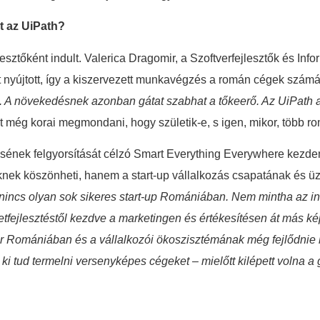
nt az UiPath?
esztőként indult. Valerica Dragomir, a Szoftverfejlesztők és In
at nyújtott, így a kiszervezett munkavégzés a román cégek számá
a. A növekedésnek azonban gátat szabhat a tőkeerő. Az UiPath 
 még korai megmondani, hogy születik-e, s igen, mikor, több ro
ésének felgyorsítását célzó Smart Everything Everywhere kezde
leknek köszönheti, hanem a start-up vállalkozás csapatának és ü
incs olyan sok sikeres start-up Romániában. Nem mintha az in
etfejlesztéstől kezdve a marketingen és értékesítésen át más kép
omániában és a vállalkozói ökoszisztémának még fejlődnie kell.
ki tud termelni versenyképes cégeket – mielőtt kilépett volna a 