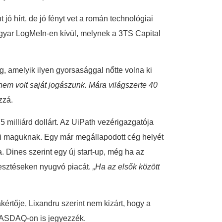
ó hírt, de jó fényt vet a román technológiai
agyar LogMeIn-en kívül, melynek a 3TS Capital
 amelyik ilyen gyorsasággal nőtte volna ki
em volt saját jogászunk. Mára világszerte 40
zzá.
 milliárd dollárt. Az UiPath vezérigazgatója
ani maguknak. Egy már megállapodott cég helyét
 Dines szerint egy új start-up, még ha az
jlesztéseken nyugvó piacát.
„Ha az elsők között
értője, Lixandru szerint nem kizárt, hogy a
a NASDAQ-on is jegyezzék.