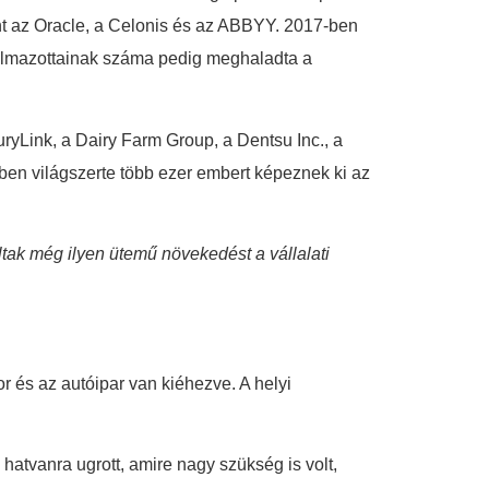
int az Oracle, a Celonis és az ABBYY. 2017-ben
kalmazottainak száma pedig meghaladta a
ryLink, a Dairy Farm Group, a Dentsu Inc., a
ben világszerte több ezer embert képeznek ki az
altak még ilyen ütemű növekedést a vállalati
 és az autóipar van kiéhezve. A helyi
atvanra ugrott, amire nagy szükség is volt,