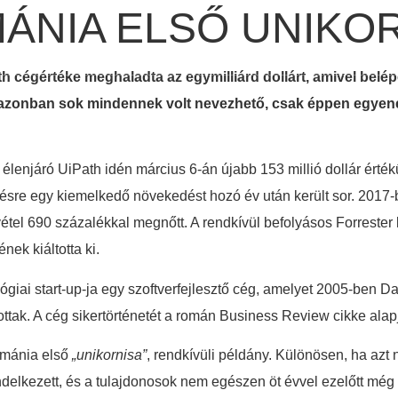
ÁNIA ELSŐ UNIKO
FŐOLDAL
BEFEKTETÉSEINK
RÓLUNK
HÍREI
 cégértéke meghaladta az egymilliárd dollárt, amivel belép
 azonban sok mindennek volt nevezhető, csak éppen egyen
élenjáró UiPath idén március 6-án újabb 153 millió dollár értékű
ktetésre egy kiemelkedő növekedést hozó év után került sor. 201
étel 690 százalékkal megnőtt. A rendkívül befolyásos Forrester 
ek kiáltotta ki.
lógiai start-up-ja egy szoftverfejlesztő cég, amelyet 2005-ben D
ottak. A cég sikertörténetét a román Business Review cikke alap
Románia első
„unikornisa”
, rendkívüli példány. Különösen, ha azt
endelkezett, és a tulajdonosok nem egészen öt évvel ezelőtt mé