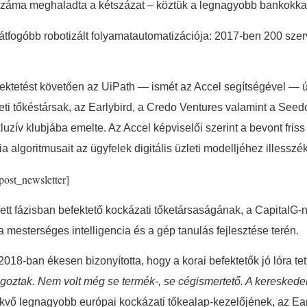
 száma meghaladta a kétszázat – köztük a legnagyobb bankokkal 
gátfogóbb robotizált folyamatautomatizációja: 2017-ben 200 sz
ktetést követően az UiPath — ismét az Accel segítségével — úja
eti tőkéstársak, az Earlybird, a Credo Ventures valamint a Seedca
zív klubjába emelte. Az Accel képviselői szerint a bevont friss 
 algoritmusait az ügyfelek digitális üzleti modelljéhez illesszék
/post_newsletter]
rett fázisban befektető kockázati tőketársaságának, a CapitalG
mesterséges intelligencia és a gép tanulás fejlesztése terén.
018-ban ékesen bizonyította, hogy a korai befektetők jó lóra tet
goztak. Nem volt még se termék-, se cégismertető. A kereskedelm
ekvő legnagyobb európai kockázati tőkealap-kezelőjének, az Ear