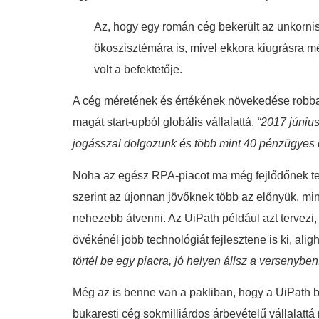
Az, hogy egy román cég bekerült az unkorniso
ökoszisztémára is, mivel ekkora kiugrásra 
volt a befektetője.
A cég méretének és értékének növekedése robban
magát start-upból globális vállalattá.
“2017 júniu
jogásszal dolgozunk és több mint 40 pénzügyes 
Noha az egész RPA-piacot ma még fejlődőnek tekin
szerint az újonnan jövőknek több az előnyük, min
nehezebb átvenni. Az UiPath például azt tervezi
övékénél jobb technológiát fejlesztene is ki, al
törtél be egy piacra, jó helyen állsz a versenyb
Még az is benne van a pakliban, hogy a UiPath be
bukaresti cég sokmilliárdos árbevételű vállalatt