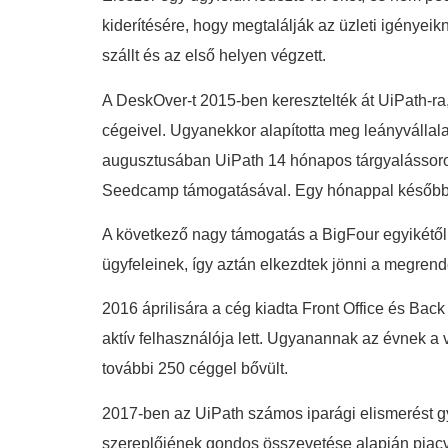
kiderítésére, hogy megtalálják az üzleti igénye
szállt és az első helyen végzett.
A DeskOver-t 2015-ben keresztelték át UiPath-ra,
cégeivel. Ugyanekkor alapította meg leányvállala
augusztusában UiPath 14 hónapos tárgyalássoroza
Seedcamp támogatásával. Egy hónappal később
A következő nagy támogatás a BigFour egyikétől 
ügyfeleinek, így aztán elkezdtek jönni a megrend
2016 áprilisára a cég kiadta Front Office és Bac
aktív felhasználója lett. Ugyanannak az évnek a
további 250 céggel bővült.
2017-ben az UiPath számos iparági elismerést gyű
szereplőjének gondos összevetése alapján piacvez