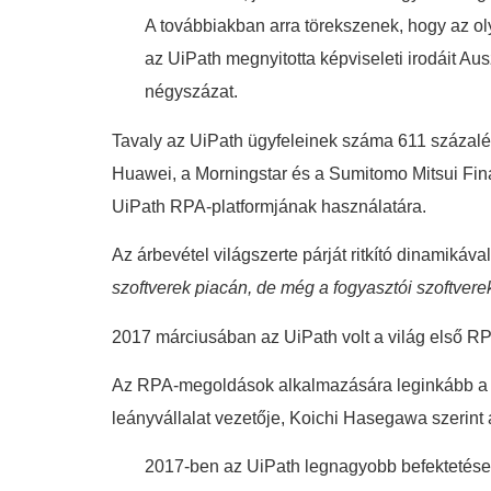
A továbbiakban arra törekszenek, hogy az ol
az UiPath megnyitotta képviseleti irodáit 
négyszázat.
Tavaly az UiPath ügyfeleinek száma 611 százalékk
Huawei, a Morningstar és a Sumitomo Mitsui Fina
UiPath RPA-platformjának használatára.
Az árbevétel világszerte párját ritkító dinamikáva
szoftverek piacán, de még a fogyasztói szoftver
2017 márciusában az UiPath volt a világ első RP
Az RPA-megoldások alkalmazására leginkább a di
leányvállalat vezetője, Koichi Hasegawa szerint
2017-ben az UiPath legnagyobb befektetése a