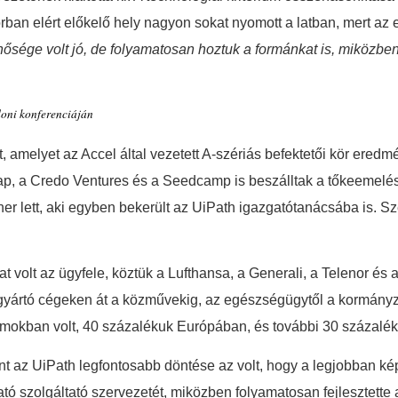
orban elért előkelő hely nagyon sokat nyomott a latban, mert az
ősége volt jó, de folyamatosan hoztuk a formánkat is, miközben
doni konferenciáján
lt, amelyet az Accel által vezetett A-szériás befektetői kör ere
alap, a Credo Ventures és a Seedcamp is beszálltak a tőkeemelés
r lett, aki egyben bekerült az UiPath igazgatótanácsába is. Sz
 volt az ügyfele, köztük a Lufthansa, a Generali, a Telenor és
, gyártó cégeken át a közművekig, az egészségügytől a kormány
lamokban volt, 40 százalékuk Európában, és további 30 százalé
int az UiPath legfontosabb döntése az volt, hogy a legjobban kép
gató szolgáltató szervezetét, miközben folyamatosan fejlesztette