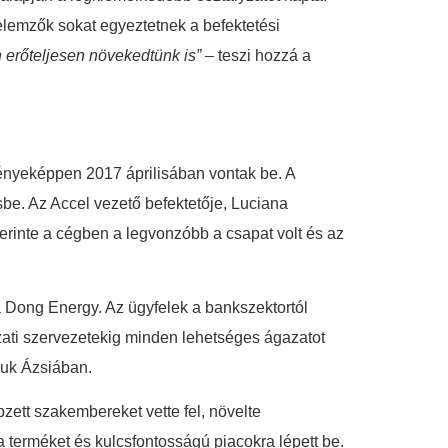
 elemzők sokat egyeztetnek a befektetési
 erőteljesen növekedtünk is”
– teszi hozzá a
dményeképpen 2017 áprilisában vontak be. A
be. Az Accel vezető befektetője, Luciana
erinte a cégben a legvonzóbb a csapat volt és az
 a Dong Energy. Az ügyfelek a bankszektortól
zati szervezetekig minden lehetséges ágazatot
kuk Ázsiában.
zett szakembereket vette fel, növelte
 a terméket és kulcsfontosságú piacokra lépett be.