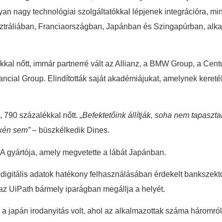
yan nagy technológiai szolgáltatókkal lépjenek integrációra, m
Ausztráliában, Franciaországban, Japánban és Szingapúrban, al
al nőtt, immár partnerré vált az Allianz, a BMW Group, a Centu
ncial Group. Elindították saját akadémiájukat, amelynek kereté
l, 790 százalékkal nőtt.
„Befektetőink állítják, soha nem tapaszt
ekén sem”
– büszkélkedik Dines.
A gyártója, amely megvetette a lábát Japánban.
gitális adatok hatékony felhasználásában érdekelt bankszektor
 az UiPath bármely iparágban megállja a helyét.
 japán irodanyitás volt, ahol az alkalmazottak száma háromról h