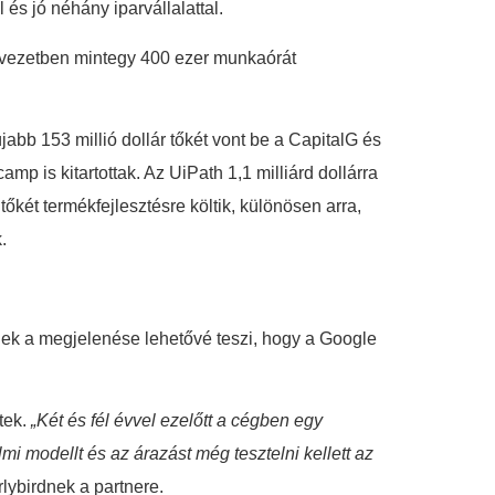
és jó néhány iparvállalattal.
ervezetben mintegy 400 ezer munkaórát
bb 153 millió dollár tőkét vont be a CapitalG és
mp is kitartottak. Az UiPath 1,1 milliárd dollárra
tőkét termékfejlesztésre költik, különösen arra,
.
-nek a megjelenése lehetővé teszi, hogy a Google
tek.
„Két és fél évvel ezelőtt a cégben egy
i modellt és az árazást még tesztelni kellett az
lybirdnek a partnere.