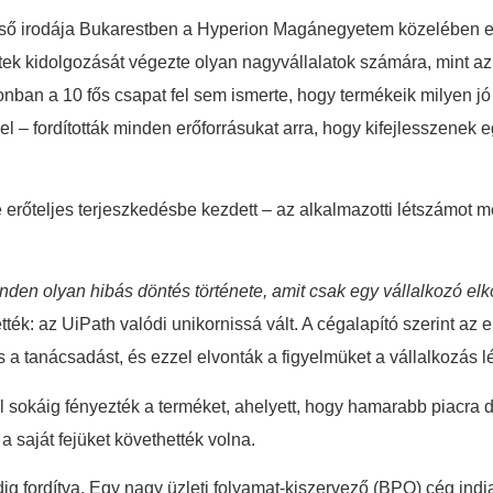
ső irodája Bukarestben a Hyperion Magánegyetem közelében e
etek kidolgozását végezte olyan nagyvállalatok számára, mint a
onban a 10 fős csapat fel sem ismerte, hogy termékeik milyen jó
 – fordították minden erőforrásukat arra, hogy kifejlesszenek e
e erőteljes terjeszkedésbe kezdett – az alkalmazotti létszámot
inden olyan hibás döntés története, amit csak egy vállalkozó elk
ték: az UiPath valódi unikornissá vált. A cégalapító szerint az el
s a tanácsadást, és ezzel elvonták a figyelmüket a vállalkozás l
túl sokáig fényezték a terméket, ahelyett, hogy hamarabb piacra
a saját fejüket követhették volna.
g fordítva. Egy nagy üzleti folyamat-kiszervező (BPO) cég indiai