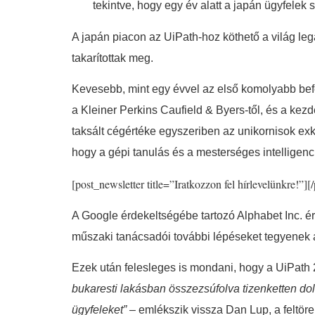
tekintve, hogy egy év alatt a japán ügyfelek
A japán piacon az UiPath-hoz köthető a világ le
takarítottak meg.
Kevesebb, mint egy évvel az első komolyabb befe
a Kleiner Perkins Caufield & Byers-től, és a kezd
taksált cégértéke egyszeriben az unikornisok exklu
hogy a gépi tanulás és a mesterséges intelligencia
[post_newsletter title=”Iratkozzon fel hírlevelünkre!”][
A Google érdekeltségébe tartozó Alphabet Inc. é
műszaki tanácsadói további lépéseket tegyenek a 
Ezek után felesleges is mondani, hogy a UiPath 2
bukaresti lakásban összezsúfolva tizenketten dol
ügyfeleket”
– emlékszik vissza Dan Lup, a feltör