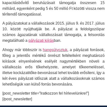
kapacitásbővítő beruházásait támogatja összesen 15
milliárd, egyenként pedig 5 és 50 millió Ft közötti vissza nem
térítendő támogatással.
A pályázatokat a vállalkozások 2015. július 9. és 2017. július
10. között nyújthatják be. A pályázat a feldolgozóipar
számos ágazatának vállalkozásait támogatja, a felsorolás
megtalálható a
pályázati kiírás
ban.
Ahogy már többször is
hangsúlyoztuk
, a pályázati források,
főleg a jelentős mértékű önrészt feltételként meghatározó
kiírások elnyerésének esélyét nagymértékben növeli a
vállalkozás erős tőkehelyzete, amelyet tőkeemeléssel,
illetve kockázatitőke-bevonással lehet tovább erősíteni, így a
két éves pályázati időszak alatt a vállalkozásoknak számos
lehetőségük van külső forrás bevonására.
[post_newsletter title=”Iratkozzon fel hírlevelünkre!”]
[/post_newsletter]