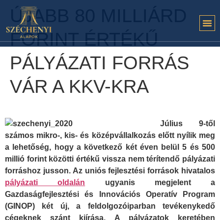
ÚJABB 80 MILLIÁRD
FORINT ÉRTÉKŰ
PÁLYÁZATI FORRÁS
VÁR A KKV-KRA
Július 9-től
számos mikro-, kis- és középvállalkozás előtt nyílik meg
a lehetőség, hogy a következő két éven belül 5 és 500
millió forint közötti értékű vissza nem térítendő pályázati
forráshoz jusson. Az uniós fejlesztési források hivatalos
pályázati oldalán
ugyanis megjelent a
Gazdaságfejlesztési és Innovációs Operatív Program
(GINOP) két új, a feldolgozóiparban tevékenykedő
cégeknek szánt kiírása. A pályázatok keretében