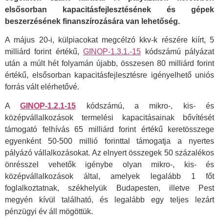
elsősorban kapacitásfejlesztésének és gépek
beszerzésének finanszírozására van lehetőség.
A május 20-i, külpiacokat megcélzó kkv-k részére kiírt, 5
milliárd forint értékű,
GINOP-1.3.1.-15
kódszámú pályázat
után a múlt hét folyamán újabb, összesen 80 milliárd forint
értékű, elsősorban kapacitásfejlesztésre igényelhető uniós
forrás vált elérhetővé.
A
GINOP-1.2.1-15
kódszámú, a mikro-, kis- és
középvállalkozások termelési kapacitásainak bővítését
támogató felhívás 65 milliárd forint értékű keretösszege
egyenként 50-500 millió forinttal támogatja a nyertes
pályázó vállalkozásokat. Az elnyert összegek 50 százalékos
önrésszel vehetők igénybe olyan mikro-, kis- és
középvállalkozások által, amelyek legalább 1 főt
foglalkoztatnak, székhelyük Budapesten, illetve Pest
megyén kívül található, és legalább egy teljes lezárt
pénzügyi év áll mögöttük.