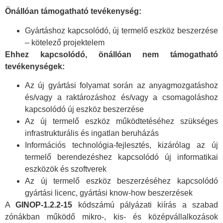
Önállóan támogatható tevékenység:
Gyártáshoz kapcsolódó, új termelő eszköz beszerzése
– kötelező projektelem
Ehhez kapcsolódó, önállóan nem támogatható
tevékenységek:
Az új gyártási folyamat során az anyagmozgatáshoz
és/vagy a raktározáshoz és/vagy a csomagoláshoz
kapcsolódó új eszköz beszerzése
Az új termelő eszköz működtetéséhez szükséges
infrastrukturális és ingatlan beruházás
Információs technológia-fejlesztés, kizárólag az új
termelő berendezéshez kapcsolódó új informatikai
eszközök és szoftverek
Az új termelő eszköz beszerzéséhez kapcsolódó
gyártási licenc, gyártási know-how beszerzések
A
GINOP-1.2.2-15
kódszámú pályázati kiírás a szabad
zónákban működő mikro-, kis- és középvállalkozások