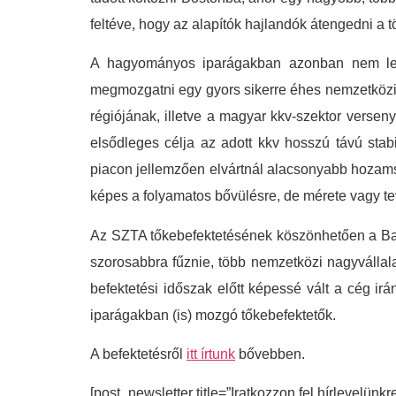
feltéve, hogy az alapítók hajlandók átengedni a 
A hagyományos iparágakban azonban nem lehe
megmozgatni egy gyors sikerre éhes nemzetközi m
régiójának, illetve a magyar kkv-szektor verse
elsődleges célja az adott kkv hosszú távú st
piacon jellemzően elvártnál alacsonyabb hozamsz
képes a folyamatos bővülésre, de mérete vagy te
Az SZTA tőkebefektetésének köszönhetően a Barac
szorosabbra fűznie, több nemzetközi nagyvállal
befektetési időszak előtt képessé vált a cég ir
iparágakban (is) mozgó tőkebefektetők.
A befektetésről
itt írtunk
bővebben.
[post_newsletter title=”Iratkozzon fel hírlevelünkr