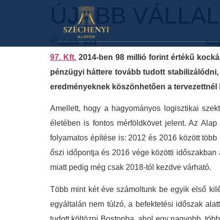
ÚJABB VÁLLAL
Mag
97. Kft.
2014-ben 98 millió forint értékű kock
pénzügyi háttere tovább tudott stabilizálódni,
eredményeknek köszönhetően a tervezettnél k
Amellett, hogy a hagyományos logisztikai szek
életében is fontos mérföldkövet jelent. Az Alap
folyamatos építése is: 2012 és 2016 között több 
őszi időpontja és 2016 vége közötti időszakban 
miatt pedig még csak 2018-tól kezdve várható.
Több mint két éve számoltunk be egyik első kil
egyáltalán nem túlzó, a befektetési időszak ala
tudott költözni Bostonba, ahol egy nagyobb, több 