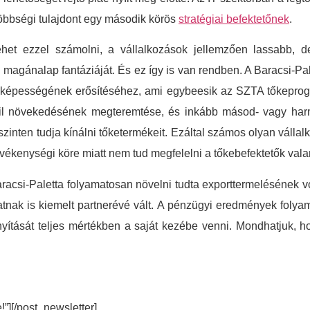
többségi tulajdont egy második körös
stratégiai befektetőnek
.
t ezzel számolni, a vállalkozások jellemzően lassabb, de
agánalap fantáziáját. És ez így is van rendben. A Baracsi-Pal
nyképességének erősítéséhez, ami egybeesik az SZTA tőkeprogr
abil növekedésének megteremtése, és inkább másod- vagy harm
inten tudja kínálni tőketermékeit. Ezáltal számos olyan válla
vékenységi köre miatt nem tud megfelelni a tőkebefektetők valam
si-Paletta folyamatosan növelni tudta exporttermelésének volu
atnak is kiemelt partnerévé vált. A pénzügyi eredmények foly
ányítását teljes mértékben a saját kezébe venni. Mondhatjuk,
e!”][/post_newsletter]