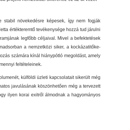
 stabil növekedésre képesek, így nem fogják
etta értékteremtő tevékenysége hozzá tud járulni
amjának legfőbb céljaival. Mivel a befektetések
adsorban a nemzetközi siker, a kockázatitőke-
lkozás számára kínál hiánypótló megoldást, amely
ennyi feltételeinek.
menét, külföldi üzleti kapcsolatait sikerült még
amatos javulásának köszönhetően még a tervezett
 hogy ilyen korai exitről álmodnak a hagyományos