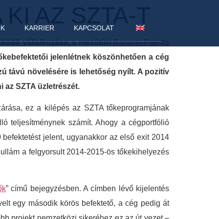
KI AZ SZTA-T
NK
KARRIER
KAPCSOLAT
ködő vállalkozása, a mezőtúri
Baracsi-Paletta
tőkebefektetői jelenlétnek köszönhetően a cég
ú távú növelésére is lehetőség nyílt. A pozitív
 az SZTA üzletrészét.
ezárása, ez a kilépés az SZTA tőkeprogramjának
lló teljesítménynek számít. Ahogy a cégportfólió
 befektetést jelent, ugyanakkor az első exit 2014
hullám a felgyorsult 2014-2015-ös tőkekihelyezés
ők
” című bejegyzésben. A címben lévő kijelentés
yelt egy második körös befektető, a cég pedig át
több projekt nemzetközi sikeréhez ez az út vezet –