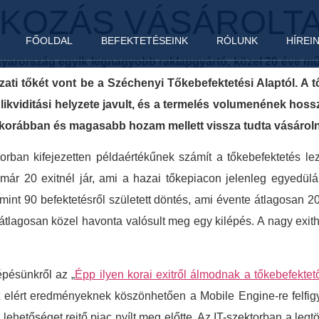
KOZÁS VÁSÁROLTA 
FŐOLDAL
BEFEKTETÉSEINK
RÓLUNK
HÍREI
yarország egyik legnagyobb raklapgyártó, közel 20 éve mű
ázati tőkét vont be a Széchenyi Tőkebefektetési Alaptól. A 
 likviditási helyzete javult, és a termelés volumenének hossz
orábban és magasabb hozam mellett vissza tudta vásárolni
torban kifejezetten példaértékűnek számít a tőkebefektetés l
 már 20 exitnél jár, ami a hazai tőkepiacon jelenleg egyedülá
mint 90 befektetésről született döntés, ami évente átlagosan 20
átlagosan közel havonta valósult meg egy kilépés. A nagy exit
épésünkről az „
Épp ilyen korai exitről álmodnak a tőkebefektet
tt elért eredményeknek köszönhetően a Mobile Engine-re felfig
lehetőséget rejtő piac nyílt meg előtte. Az IT-szektorban a leg