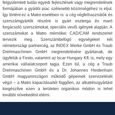
felgyülemlett tudás egyedi fejlesztések vagy megrendelések
formájában a gyártói piac szélesebb közönségéhez is eljut.
Így történt ez a Matro esetében is: a cég végfelhasználók és
szerszámgyártók részére is gyárt eszterga és maró
forgácsoló szerszámokat, speciális vevői igények alapján. A
szerszámokat a Matro mérnökei CAD/CAM rendszerrel
tervezik meg. Szerszámbefogó egységeket két
németországi partnercég, az INDEX Werke GmbH és Traub
Drehmaschinen GmbH megrendelésére gyártanak, de
ügyfelük a Festo, valamint az Iscar Hungary Kft. is, mely egy
amerikai vállalatcsoport tagja. Ezen túl, a cég a Traub
Drehmaschinen GmbH és a Dr. Johannes Heidenhain
GmbH magyarországon működő gépeinek szervizelését
végzi – a Matro kapacitásaitól függően, az alkatrészgyártást
kiegészítve ezen a területen organikus módon is lehet
további növekedést elérni.