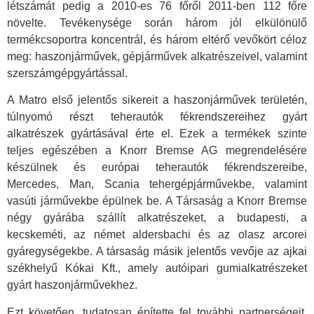
létszámát pedig a 2010-es 76 főről 2011-ben 112 főre
növelte. Tevékenysége során három jól elkülönülő
termékcsoportra koncentrál, és három eltérő vevőkört céloz
meg: haszonjárművek, gépjárművek alkatrészeivel, valamint
szerszámgépgyártással.
A Matro első jelentős sikereit a haszonjárművek területén,
túlnyomó részt teherautók fékrendszereihez gyárt
alkatrészek gyártásával érte el. Ezek a termékek szinte
teljes egészében a Knorr Bremse AG megrendelésére
készülnek és európai teherautók fékrendszereibe,
Mercedes, Man, Scania tehergépjárművekbe, valamint
vasúti járművekbe épülnek be. A Társaság a Knorr Bremse
négy gyárába szállít alkatrészeket, a budapesti, a
kecskeméti, az német aldersbachi és az olasz arcorei
gyáregységekbe. A társaság másik jelentős vevője az ajkai
székhelyű Kókai Kft., amely autóipari gumialkatrészeket
gyárt haszonjárművekhez.
Ezt követően, tudatosan építette fel további partnerségeit,