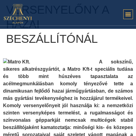
VERSENYELŐNY A
HAZAI
BESZÁLLÍTÓNÁL
A sokszínű,
sikeres alkatrészgyártót, a Matro Kft-t speciális tudása
és több mint húszéves tapasztalata az
acélmegmunkálásban komoly tényezővé tette a
dinamikusan fejlődő hazai járműgyártásban, de számos
más gyártási tevékenységhez is hozzájárul termékeivel.
Komoly versenyelőnyeit jól használja ki: a nemzetközi
szinten versenyképes termelést, a rugalmasságot és
színvonalas gépparkját nemcsak multicégek stabil
beszállítójaként kamatoztatja: minőségi kis- és közepes
méretű sorozataival saját szeletet vágott magának a