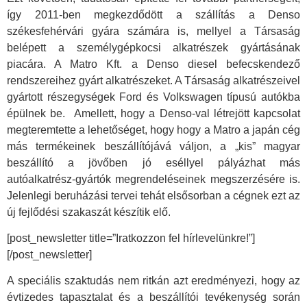
így 2011-ben megkezdődött a szállítás a Denso
székesfehérvári gyára számára is, mellyel a Társaság
belépett a személygépkocsi alkatrészek gyártásának
piacára. A Matro Kft. a Denso diesel befecskendező
rendszereihez gyárt alkatrészeket. A Társaság alkatrészeivel
gyártott részegységek Ford és Volkswagen típusú autókba
épülnek be. Amellett, hogy a Denso-val létrejött kapcsolat
megteremtette a lehetőséget, hogy hogy a Matro a japán cég
más termékeinek beszállítójává váljon, a „kis” magyar
beszállító a jövőben jó eséllyel pályázhat más
autóalkatrész-gyártók megrendeléseinek megszerzésére is.
Jelenlegi beruházási tervei tehát elsősorban a cégnek ezt az
új fejlődési szakaszát készítik elő.
[post_newsletter title=”Iratkozzon fel hírlevelünkre!”]
[/post_newsletter]
A speciális szaktudás nem ritkán azt eredményezi, hogy az
évtizedes tapasztalat és a beszállítói tevékenység során