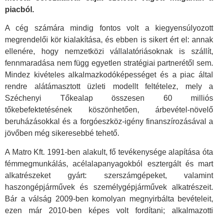
piacból.
A cég számára mindig fontos volt a kiegyensúlyozott
megrendelői kör kialakítása, és ebben is sikert ért el: annak
ellenére, hogy nemzetközi vállalatóriásoknak is szállít,
fennmaradása nem függ egyetlen stratégiai partnerétől sem.
Mindez kivételes alkalmazkodóképességet és a piac által
rendre alátámasztott üzleti modellt feltételez, mely a
Széchenyi Tőkealap összesen 60 milliós
tőkebefektetésének köszönhetően, árbevétel-növelő
beruházásokkal és a forgóeszköz-igény finanszírozásával a
jövőben még sikeresebbé tehető.
A Matro Kft. 1991-ben alakult, fő tevékenysége alapítása óta
fémmegmunkálás, acélalapanyagokból esztergált és mart
alkatrészeket gyárt: szerszámgépeket, valamint
haszongépjárművek és személygépjárművek alkatrészeit.
Bár a válság 2009-ben komolyan megnyirbálta bevételeit,
ezen már 2010-ben képes volt fordítani; alkalmazotti