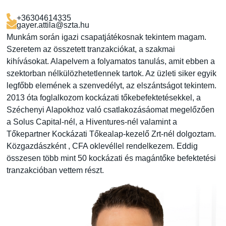
+36304614335
gayer.attila@szta.hu
Munkám során igazi csapatjátékosnak tekintem magam.
Szeretem az összetett tranzakciókat, a szakmai
kihívásokat. Alapelvem a folyamatos tanulás, amit ebben a
szektorban nélkülözhetetlennek tartok. Az üzleti siker egyik
legfőbb elemének a szenvedélyt, az elszántságot tekintem.
2013 óta foglalkozom kockázati tőkebefektetésekkel, a
Széchenyi Alapokhoz való csatlakozásáomat megelőzően
a Solus Capital-nél, a Hiventures-nél valamint a
Tőkepartner Kockázati Tőkealap-kezelő Zrt-nél dolgoztam.
Közgazdászként , CFA oklevéllel rendelkezem. Eddig
összesen több mint 50 kockázati és magántőke befektetési
tranzakcióban vettem részt.