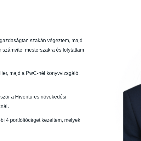
zgazdaságtan szakán végeztem, majd
 számvitel mesterszakra és folytattam
ler, majd a PwC-nél könyvvizsgáló,
őször a Hiventures növekedési
nál.
bi 4 portfóliócéget kezeltem, melyek