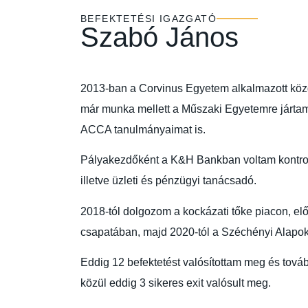
BEFEKTETÉSI IGAZGATÓ
Szabó János
2013-ban a Corvinus Egyetem alkalmazott kö
már munka mellett a Műszaki Egyetemre jártam
ACCA tanulmányaimat is.
Pályakezdőként a K&H Bankban voltam kontrol
illetve üzleti és pénzügyi tanácsadó.
2018-tól dolgozom a kockázati tőke piacon, el
csapatában, majd 2020-tól a Széchényi Alapok
Eddig 12 befektetést valósítottam meg és továb
közül eddig 3 sikeres exit valósult meg.