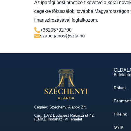
Az iparági best practice-t követve a korai növe
cégekre fókuszálok, továbbá Magyarországon f
finanszírozásával foglalkozom.
+36205792700
szabo.janos@szta.hu
OLDAL
Befektet
Rólunk
Fenntart
Cégnév: Széchenyi Alapok Zrt.
Híreink
Cím: 1072 Budapest Rákóczi út 42.
(EMKE Irodaház) VI. emelet
GYIK